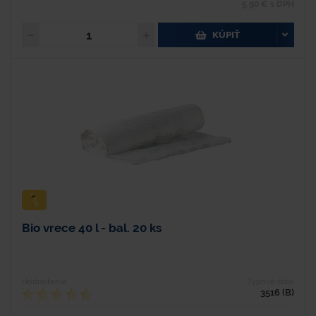
5,90 € s DPH
KÚPIŤ
Bio vrece 40 l - bal. 20 ks
Hodnotenie
Typové číslo
3516 (B)