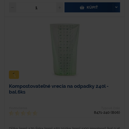
KÚPIŤ
Kompostovateľné vrecia na odpadky 240l -
bal.6ks
Hodnotenie
Typové číslo
8471-240 (B06)
Dĺžka [mm] 570 Šírka [mm] 560 Výška [mm] 1390 Hmotnosť [kg] 0.36