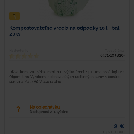
Kompostovateľné vrecia na odpadky 10 l - bal.
20ks
Hodnotenie
Typové číslo
8471-10 (B20)
Dĺžka [mm] 210 Šírka [mm] 200 Výška [mm] 450 Hmotnosť [kg] 0.14
Objem [l] 10 Vyrobený z obnoviteľných rastlinných surovín (pestrec –
surovina MaterBi). Vrece je plne...
Na objednávku
Dostupnosť 2-4 týždne
2 €
2,46 € s DPH