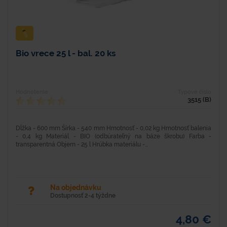
Bio vrece 25 l - bal. 20 ks
Hodnotenie
Typové číslo
3515 (B)
Dĺžka - 600 mm Šírka - 540 mm Hmotnosť - 0,02 kg Hmotnosť balenia
- 0,4 kg Materiál - BIO (odbúrateľný na báze škrobu) Farba -
transparentná Objem - 25 l Hrúbka materiálu -...
Na objednávku
Dostupnosť 2-4 týždne
4,80 €