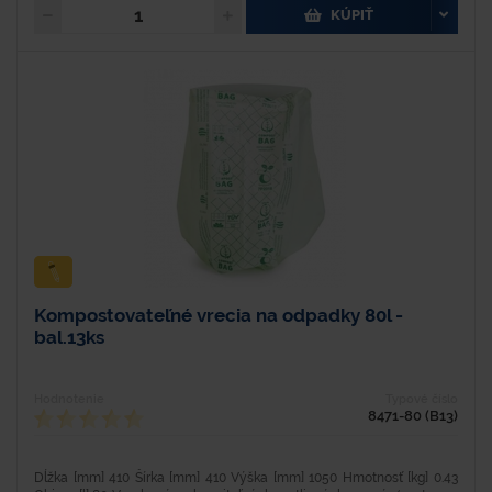
KÚPIŤ
Kompostovateľné vrecia na odpadky 80l -
bal.13ks
Hodnotenie
Typové číslo
8471-80 (B13)
Dĺžka [mm] 410 Šírka [mm] 410 Výška [mm] 1050 Hmotnosť [kg] 0.43