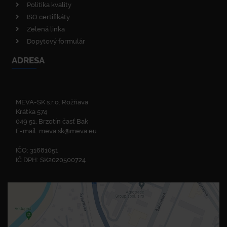
Politika kvality
ISO certifikáty
Zelená linka
Dopytový formulár
ADRESA
MEVA-SK s.r.o. Rožňava
Krátka 574
049 51, Brzotín časť Bak
E-mail:
meva.sk@meva.eu
IČO: 31681051
IČ DPH: SK2020500724