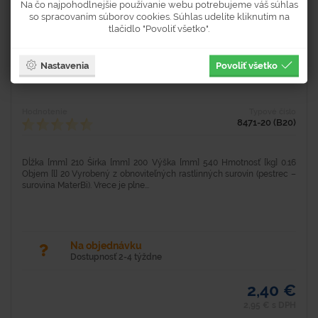
Na čo najpohodlnejšie používanie webu potrebujeme váš súhlas
so spracovaním súborov cookies. Súhlas udelíte kliknutím na
tlačidlo "Povoliť všetko".
Kompostovateľné vrecia na odpadky 20 l - bal.
Nastavenia
Povoliť všetko
20ks
Hodnotenie
Typové číslo
8471-20 (B20)
Dĺžka [mm] 210 Šírka [mm] 200 Výška [mm] 540 Hmotnosť [kg] 0.16
Objem [l] 20 Vyrobený z obnoviteľných rastlinných surovín (pestrec –
surovina MaterBi). Vrece je plne...
Na objednávku
Dostupnosť 2-4 týždne
2,40 €
2,95 € s DPH