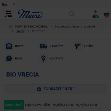
0
MENU
0
MEVA-SK S.R.O. ROŽŇAVA
Nádoby a kontajnery na odpad
Vrecia
Bio vrecia
DOPYT
KATALÓGY
LETÁKY
KONTAKTY
BLOG
BIO VRECIA
ZOBRAZIŤ FILTRE
Doporučené
Najpredávanejšie
Najnižšia cena
Najvyššia cena