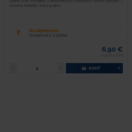
Objem [l] 80 Vyrobený z obnoviteľných rastlinných surovín (pestrec –
surovina MaterBi). Vrece je plne...
Na objednávku
Dostupnosť 2-4 týždne
6,90 €
8,49 € s DPH
KÚPIŤ