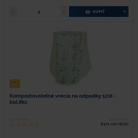
KÚPIŤ
Kompostovateľné vrecia na odpadky 120l -
bal.8ks
Hodnotenie
Typové číslo
8471-120 (B08)