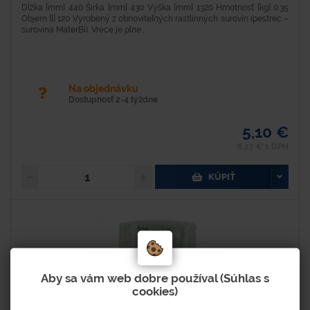
Dĺžka [mm] 440 Šírka [mm] 430 Výška [mm] 1320 Hmotnosť [kg] 0.35
Objem [l] 120 Vyrobený z obnoviteľných rastlinných surovín (pestrec –
surovina MaterBi). Vrece je plne...
Na objednávku
Dostupnosť 2-4 týždne
5,10 €
6,27 € s DPH
KÚPIŤ
Aby sa vám web dobre používal (Súhlas s
cookies)