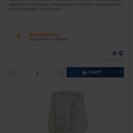
Objem [l] 240 Vyrobený z obnoviteľných rastlinných surovín (pestrec –
surovina MaterBi). Vrece je plne...
Na objednávku
Dostupnosť 2-4 týždne
6 €
7,38 € s DPH
KÚPIŤ