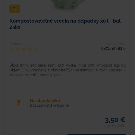
Kompostovateľné vrecia na odpadky 30 l - bal.
25ks
Hodnotenie
Typové číslo
8471-30 (B25)
Dĺžka [mm] 250 Šírka [mm] 250 Výška [mm] 600 Hmotnosť [kg] 0.3
Objem [l] 30 Vyrobený z obnoviteľných rastlinných surovín (pestrec –
surovina MaterBi). Vrece je plne...
Na objednávku
Dostupnosť 2-4 týždne
3,50 €
4,31 € s DPH