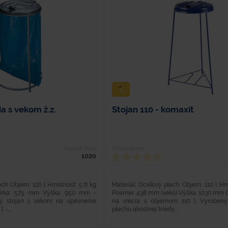
ia s vekom ž.z.
Stojan 110 - komaxit
Typové číslo
Hodnotenie
1020
ech Objem: 120 l Hmotnosť: 5,8 kg
Materiál: Oceľový plech Objem: 110 l Hm
írka: 575 mm Výška: 950 mm -
Priemer: 438 mm (veko) Výška: 1030 mm 
ný stojan s vekom na upevnenie
na vrecia s objemom 110 l. Vyrobený
 -...
plechu akostnej triedy...