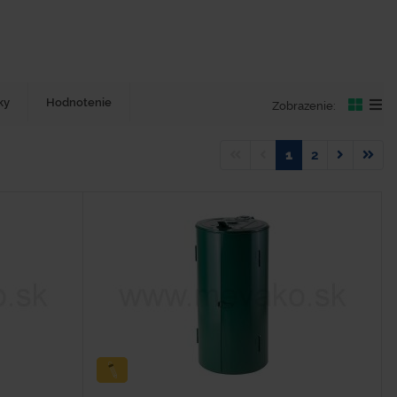
ky
Hodnotenie
Zobrazenie:
1
2