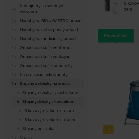
S kovo
Kontajnery so spodným
zem
výsypom
Nádoby na BIO a GASTRO odpad
Nádoby na nebezpečný odpad
Doporučené
Nádoby na medicínsky odpad
Odpadkové koše vnútorné
Odpadkové koše vonkajšie
Odpadkové koše-popolníky
Koše na psie exkrementy
Stojany a držiaky na vrecia
Stojany, držiaky s plast.vekom
Stojany,držiaky s kov.vekom
S kovovým vekom na zem
S kovovým vekom na stenu
Stojany bez veka
Vrecia