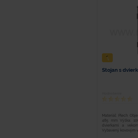
Stojan s dvier
Hodnotenie
Materiál: Plech Obj
485 mm Výška: 100
dvierkami a veko
Vybavený kovovým ve