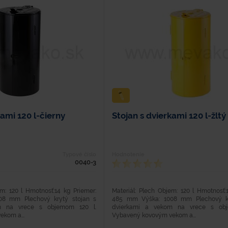
kami 120 l-čierny
Stojan s dvierkami 120 l-žltý
Typové číslo
Hodnotenie
0040-3
em: 120 l Hmotnosť:14 kg Priemer:
Materiál: Plech Objem: 120 l Hmotnosť:
8 mm Plechový krytý stojan s
485 mm Výška: 1008 mm Plechový kr
m na vrece s objemom 120 l.
dvierkami a vekom na vrece s obj
kom a...
Vybavený kovovým vekom a...