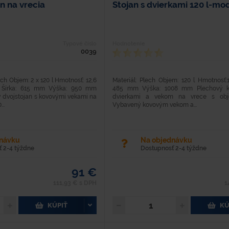
n na vrecia
Stojan s dvierkami 120 l-mo
Typové číslo
Hodnotenie
0039
ch Objem: 2 x 120 l Hmotnosť: 12,6
Materiál: Plech Objem: 120 l Hmotnosť:
 Šírka: 615 mm Výška: 950 mm
485 mm Výška: 1008 mm Plechový kr
 dvojstojan s kovovými vekami na
dvierkami a vekom na vrece s obj
..
Vybavený kovovým vekom a...
dnávku
Na objednávku
 2-4 týždne
Dostupnosť 2-4 týždne
91 €
111,93 € s DPH
1
KÚPIŤ
KÚ