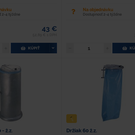
dnávku
Na objednávku
 2-4 týždne
Dostupnosť 2-4 týždne
43 €
52,89 € s DPH
KÚPIŤ
KÚ
- ž.z.
Držiak 60 ž.z.