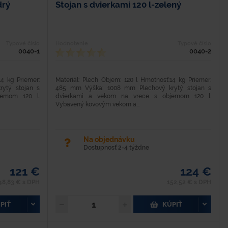
drý
Stojan s dvierkami 120 l-zelený
Typové číslo
Hodnotenie
Typové číslo
0040-1
0040-2
14 kg Priemer:
Materiál: Plech Objem: 120 l Hmotnosť:14 kg Priemer:
ytý stojan s
485 mm Výška: 1008 mm Plechový krytý stojan s
emom 120 l.
dvierkami a vekom na vrece s objemom 120 l.
Vybavený kovovým vekom a...
Na objednávku
Dostupnosť 2-4 týždne
121 €
124 €
48,83 € s DPH
152,52 € s DPH
PIŤ
KÚPIŤ