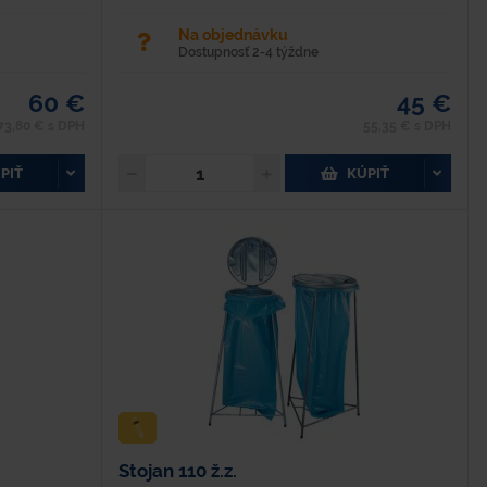
Na objednávku
Dostupnosť 2-4 týždne
60 €
45 €
73,80 € s DPH
55,35 € s DPH
PIŤ
KÚPIŤ
Stojan 110 ž.z.