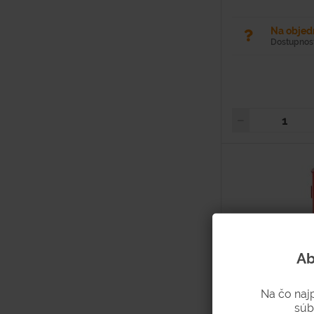
Na obje
Dostupnosť
Ab
Na čo naj
súb
Stojan s dvier