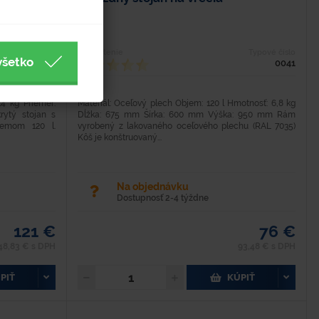
Typové číslo
Hodnotenie
Typové číslo
všetko
0040-7
0041
14 kg Priemer:
Materiál: Oceľový plech Objem: 120 l Hmotnosť: 6,8 kg
ytý stojan s
Dĺžka: 675 mm Šírka: 600 mm Výška: 950 mm Rám
emom 120 l.
vyrobený z lakovaného oceľového plechu (RAL 7035)
Kôš je konštruovaný...
Na objednávku
Dostupnosť 2-4 týždne
121 €
76 €
48,83 € s DPH
93,48 € s DPH
PIŤ
KÚPIŤ