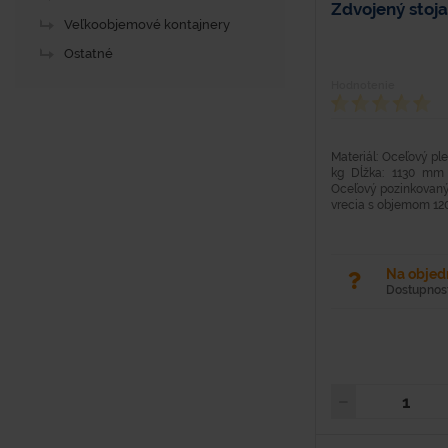
Zdvojený stoja
Veľkoobjemové kontajnery
Ostatné
Hodnotenie
Materiál: Oceľový ple
kg Dĺžka: 1130 mm
Oceľový pozinkovaný
vrecia s objemom 120.
Na obje
Dostupnosť