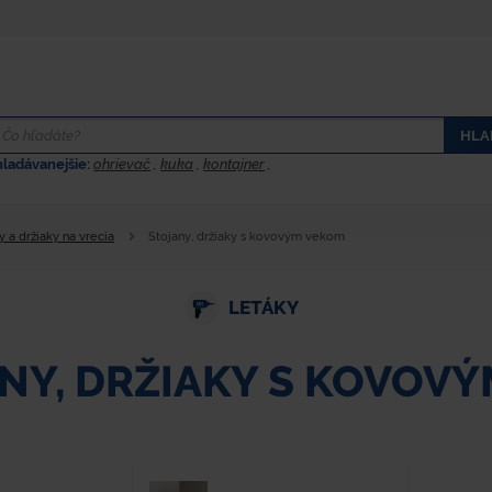
HLA
hladávanejšie:
ohrievač
,
kuka
,
kontajner
,
y a držiaky na vrecia
Stojany, držiaky s kovovým vekom
LETÁKY
NY, DRŽIAKY S KOVOV