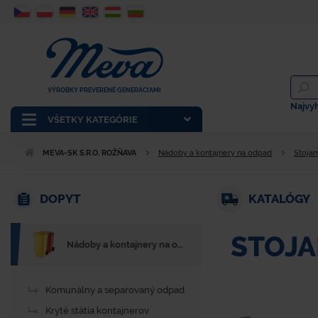
VÝROBKY PREVERENÉ GENERÁCIAMI
Najvy
VŠETKY KATEGÓRIE
MEVA-SK S.R.O. ROŽŇAVA
Nádoby a kontajnery na odpad
Stojan
DOPYT
KATALÓGY
STOJA
Nádoby a kontajnery na odpad
Komunálny a separovaný odpad
Kryté státia kontajnerov