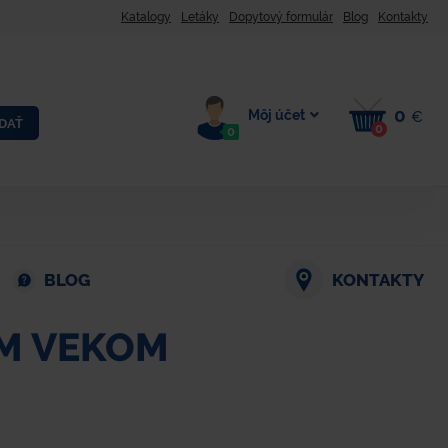
Katalogy
Letáky
Dopytový formulár
Blog
Kontakty
0
Môj účet
€
DAŤ
0
0
BLOG
KONTAKTY
ÝM VEKOM