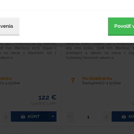
Typové číslo
Hodnotenie
venia
Povoliť 
0040-6
em: 120 l Hmotnosť:14 kg Priemer:
Materiál: Plech Objem: 120 l Hmotnosť:
8 mm Plechový krytý stojan s
485 mm Výška: 1008 mm Plechový kr
m na vrece s objemom 120 l.
dvierkami a vekom na vrece s obj
kom a...
Vybavený kovovým vekom a...
dnávku
Na objednávku
 2-4 týždne
Dostupnosť 2-4 týždne
122 €
150,06 € s DPH
1
KÚPIŤ
KÚ