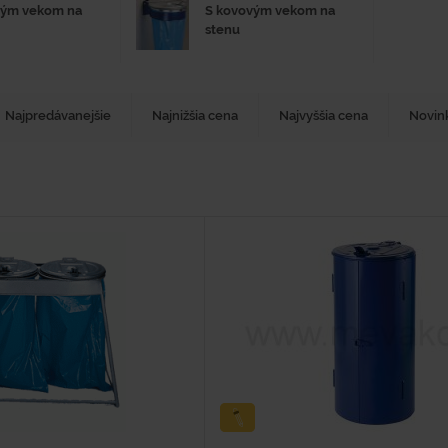
vým vekom na
S kovovým vekom na
stenu
Najpredávanejšie
Najnižšia cena
Najvyššia cena
Novin