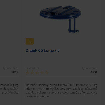
Držiak 60 komaxit
Typové číslo
Hodnotenie
Typové číslo
1050
1051
otnosť: 8,3 kg
Materiál: Oceľový plech Objem: 60 l Hmotnosť: 3,6 kg
Oceľový stojan
Priemer: 350 mm Výška: 265 mm Oceľový nástenný
 z oceľového
držiak s vekom na vrecia s objemom 60 l. Vyrobený z
oceľového plechu...