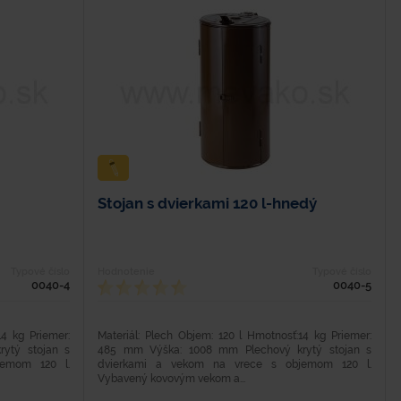
Stojan s dvierkami 120 l-hnedý
Typové číslo
Hodnotenie
Typové číslo
0040-4
0040-5
14 kg Priemer:
Materiál: Plech Objem: 120 l Hmotnosť:14 kg Priemer:
ytý stojan s
485 mm Výška: 1008 mm Plechový krytý stojan s
emom 120 l.
dvierkami a vekom na vrece s objemom 120 l.
Vybavený kovovým vekom a...