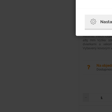
Hodnotenie
Nasta
Materiál: Plech Obj
485 mm Výška: 100
dvierkami a veko
Vybavený kovovým ve
Na obje
Dostupnosť