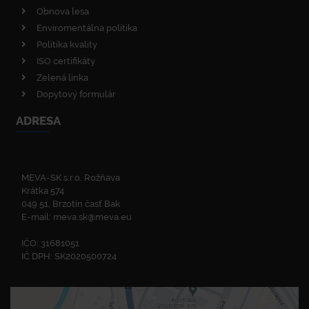
Obnova lesa
Enviromentálna politika
Politika kvality
ISO certifikáty
Zelená linka
Dopytový formulár
ADRESA
MEVA-SK s.r.o. Rožňava
Krátka 574
049 51, Brzotín časť Bak
E-mail:
meva.sk@meva.eu
IČO: 31681051
IČ DPH: SK2020500724