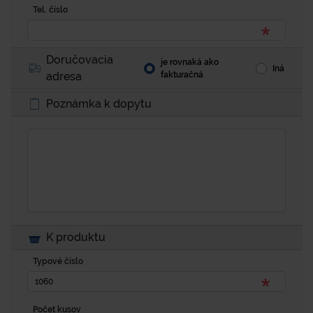
Tel. číslo
Doručovacia
je rovnaká ako
Iná
adresa
fakturačná
Poznámka k dopytu
K produktu
Typové číslo
Počet kusov