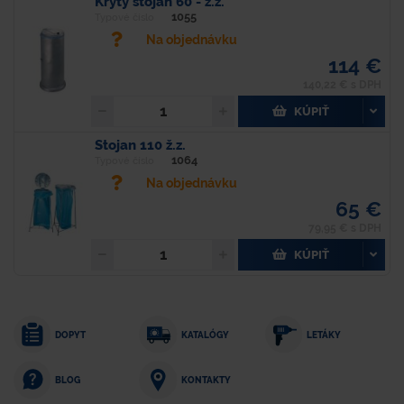
Krytý stojan 60 - ž.z.
1055
Typové číslo
Na objednávku
114 €
140,22 € s DPH
KÚPIŤ
Stojan 110 ž.z.
1064
Typové číslo
Na objednávku
65 €
79,95 € s DPH
KÚPIŤ
DOPYT
KATALÓGY
LETÁKY
KONTAKTY
BLOG