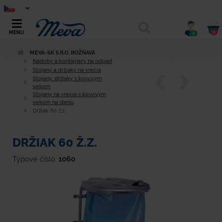
0
MENU
0
MEVA-SK S.R.O. ROŽŇAVA
Nádoby a kontajnery na odpad
Stojany a držiaky na vrecia
Stojany, držiaky s kovovým
vekom
Stojany na vrecia s kovovým
vekom na stenu
Držiak 60 ž.z.
DRŽIAK 60 Ž.Z.
Typové číslo:
1060