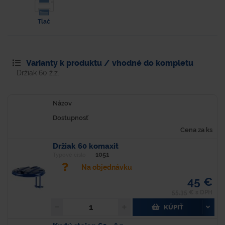
Tlač
Varianty k produktu / vhodné do kompletu
Držiak 60 ž.z.
Názov
Dostupnosť
Cena za ks
Držiak 60 komaxit
1051
Typové číslo
Na objednávku
45 €
55,35 € s DPH
KÚPIŤ