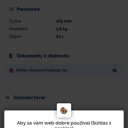
Parametre
Výška
265
mm
Hmotnosť
3,6
kg
Objem
60
l
Dokumenty k stiahnutiu
Strana v tlačenom katalógu: 89
Súvisiaci tovar
Aby sa vám web dobre používal (Súhlas s