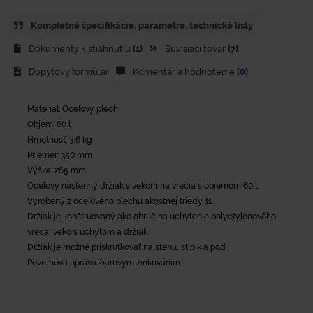
Kompletné špecifikácie, parametre. technické listy
Dokumenty k stiahnutiu
(1)
Súvisiaci tovar
(7)
Dopytový formulár
Komentár a hodnotenie
(0)
Materiál: Oceľový plech
Objem: 60 l
Hmotnosť: 3,6 kg
Priemer: 350 mm
Výška: 265 mm
Oceľový nástenný držiak s vekom na vrecia s objemom 60 l.
Vyrobený z oceľového plechu akostnej triedy 11.
Držiak je konštruovaný ako obruč na uchytenie polyetylénového
vreca, veko s úchytom a držiak.
Držiak je možné priskrutkovať na stenu, stĺpik a pod.
Povrchová úprava žiarovým zinkovaním.