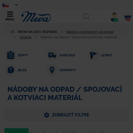
0
MENU
0
MEVA-SK S.R.O. ROŽŇAVA
Nádoby a kontajnery na odpad
Ostatné
Nádoby na odpad / Spojovací a kotviaci materiál
DOPYT
KATALÓGY
LETÁKY
KONTAKTY
BLOG
NÁDOBY NA ODPAD / SPOJOVACÍ
A KOTVIACI MATERIÁL
ZOBRAZIŤ FILTRE