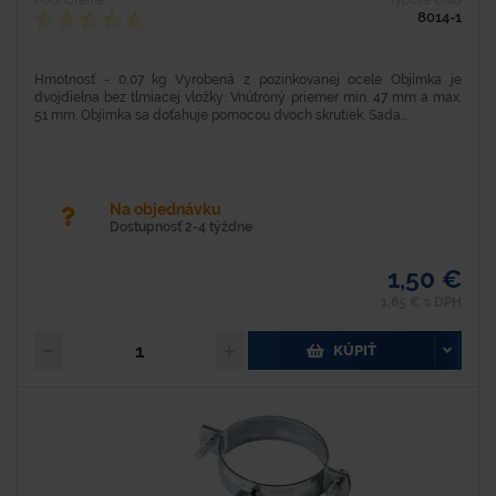
Hodnotenie
Typové číslo
8014-1
Hmotnosť - 0,07 kg Vyrobená z pozinkovanej ocele Objímka je
dvojdielna bez tlmiacej vložky. Vnútroný priemer min. 47 mm a max.
51 mm. Objímka sa doťahuje pomocou dvoch skrutiek. Sada...
Na objednávku
Dostupnosť 2-4 týždne
1,50 €
1,85 € s DPH
KÚPIŤ