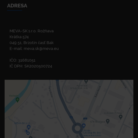
ADRESA
MEVA-SK s.r.o. Rožňava
Krátka 574
049 51, Brzotín časť Bak
E-mail:
meva.sk@meva.eu
IČO: 31681051
IČ DPH: SK2020500724