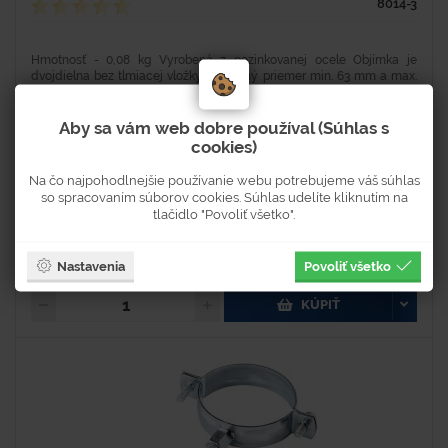
8014-3
Hmotnosť - 0,08 kg Vyrobená z pozinkovanej ocele Objímka je
dvojdielna bez tlmiacej vložky. Vnútroný priemer min. 63 mm a max.
67 mm. Objímka sa doťahuje pomocou dvoch skrutiek. Sada...
Aby sa vám web dobre používal (Súhlas s
cookies)
Na objednávku
Na čo najpohodlnejšie používanie webu potrebujeme váš súhlas
Dostupnosť 2-4 týždne
so spracovaním súborov cookies. Súhlas udelíte kliknutím na
tlačidlo "Povoliť všetko".
1,80 €
2,21 € s DPH
Nastavenia
Povoliť všetko
KÚPIŤ