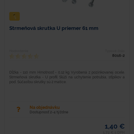
Strmeňová skrutka U priemer 61 mm
Hodnotenie
Typové číslo
8016-2
Dĺžka - 110 mm Hmotnosť - 0,12 kg Vyrobená z pozinkovanej ocele.
Strmeňová skrutka - U profil Slúži na uchytenie potrubia, stĺpikov a
pod. Súčasťou skrutky sú 2 matice.
Na objednávku
Dostupnosť 2-4 týždne
1,40 €
1,72 € s DPH