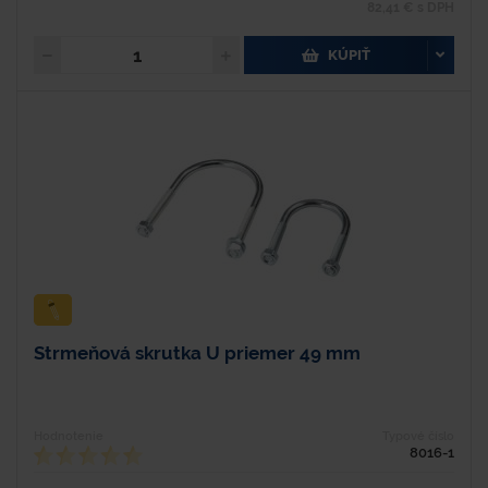
82,41 € s DPH
KÚPIŤ
Strmeňová skrutka U priemer 49 mm
Hodnotenie
Typové číslo
8016-1