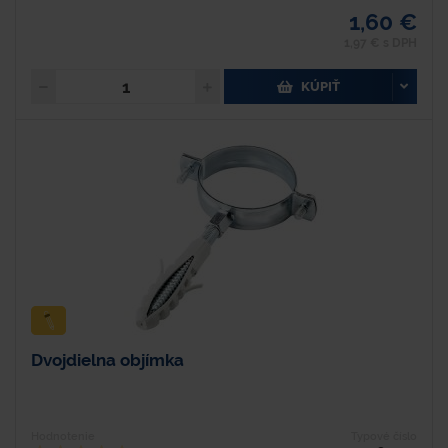
1,60 €
1,97 € s DPH
KÚPIŤ
Dvojdielna objímka
Hodnotenie
Typové číslo