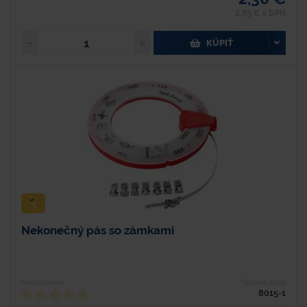
2,83 € s DPH
KÚPIŤ
Nekonečný pás so zámkami
Hodnotenie
Typové číslo
8015-1