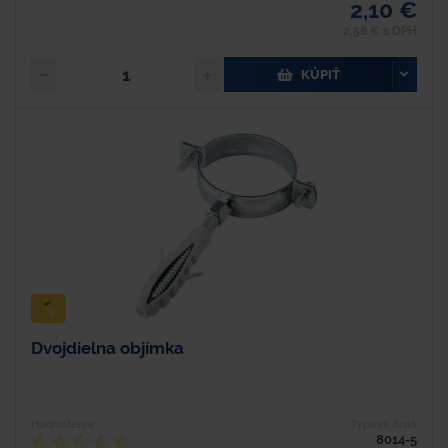
2,10 €
2,58 € s DPH
KÚPIŤ
Dvojdielna objímka
Hodnotenie
Typové číslo
8014-5