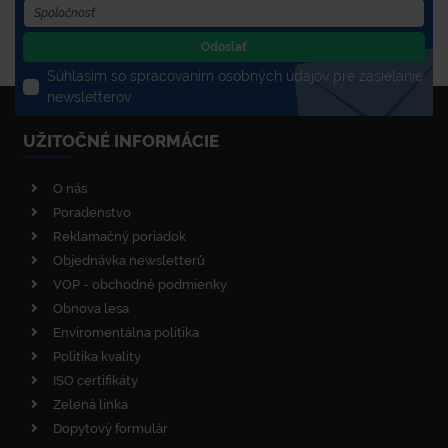
Odoslať
Súhlasím so spracovaním osobných údajov pre zasielanie
newsletterov
UŽITOČNÉ INFORMÁCIE
O nás
Poradenstvo
Reklamačný poriadok
Objednávka newsletterů
VOP - obchodné podmienky
Obnova lesa
Enviromentálna politika
Politika kvality
ISO certifikáty
Zelená linka
Dopytový formulár