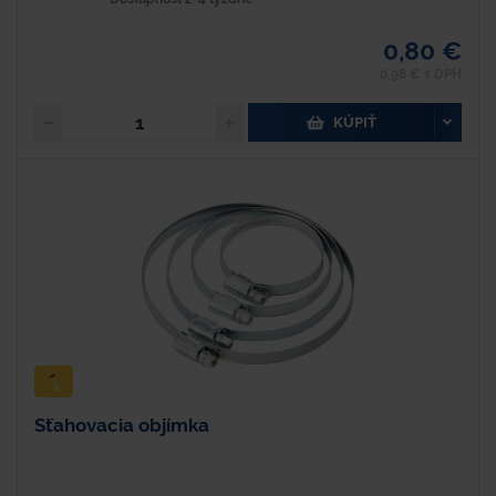
0,80 €
0,98 € s DPH
KÚPIŤ
Sťahovacia objímka