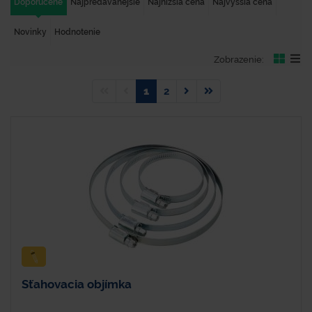
Doporučené
Najpredávanejšie
Najnižšia cena
Najvyššia cena
Novinky
Hodnotenie
Zobrazenie:
1
2
Sťahovacia objímka