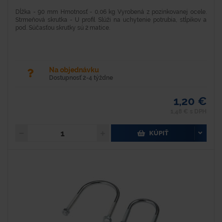
Dĺžka - 90 mm Hmotnosť - 0,06 kg Vyrobená z pozinkovanej ocele.
Strmeňová skrutka - U profil Slúži na uchytenie potrubia, stĺpikov a
pod. Súčasťou skrutky sú 2 matice.
Na objednávku
Dostupnosť 2-4 týždne
1,20 €
1,48 € s DPH
KÚPIŤ