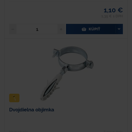
1,10 €
1,35 € s DPH
KÚPIŤ
Dvojdielna objímka