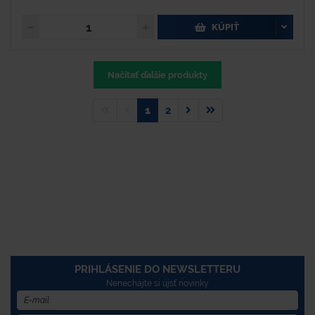
KÚPIŤ
Načítať ďalšie produkty
1
2
PRIHLÁSENIE DO NEWSLETTERU
Nenechajte si újsť novinky