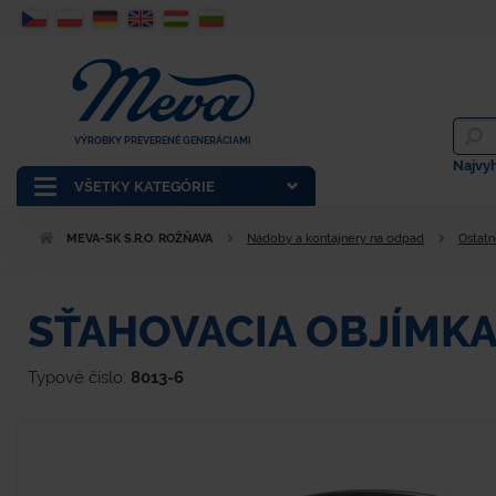
VÝROBKY PREVERENÉ GENERÁCIAMI
Najvy
VŠETKY KATEGÓRIE
MEVA-SK S.R.O. ROŽŇAVA
Nádoby a kontajnery na odpad
Ostat
SŤAHOVACIA OBJÍMK
Typové číslo:
8013-6