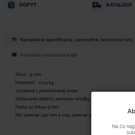
DOPYT
KATALÓGY
Kompletné špecifikácie, parametre. technické listy
Komentár a hodnotenie
(0)
Šírka - 9 mm
Hmotnosť - 0,04 kg
Vyrobená z pozinkovanej ocele.
Sťahovanie objímky pomocou skrutky.
Páska so šírkou 9 mm.
Ab
Min. priemer 140 mm a max. priemer 160 mm.
Na čo naj
súb