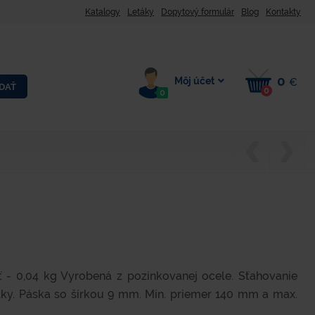
Katalogy
Letáky
Dopytový formulár
Blog
Kontakty
0
Môj účet
€
DAŤ
0
0
- 0,04 kg Vyrobená z pozinkovanej ocele. Sťahovanie
y. Páska so šírkou 9 mm. Min. priemer 140 mm a max.