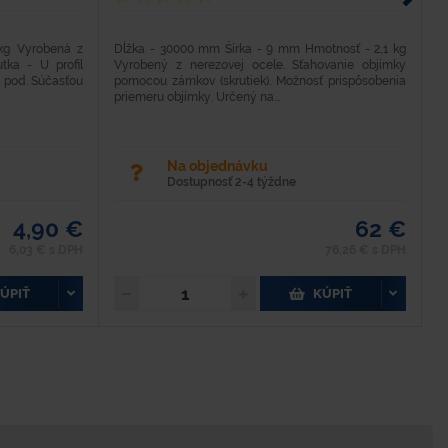
kg Vyrobená z
Dĺžka - 30000 mm Šírka - 9 mm Hmotnosť - 2,1 kg
D
tka - U profil
Vyrobený z nerezovej ocele. Sťahovanie objímky
V
 a pod. Súčasťou
pomocou zámkov (skrutiek). Možnosť prispôsobenia
p
priemeru objímky. Určený na...
p
Na objednávku
Dostupnosť 2-4 týždne
4,90 €
62 €
6,03 € s DPH
76,26 € s DPH
ÚPIŤ
KÚPIŤ