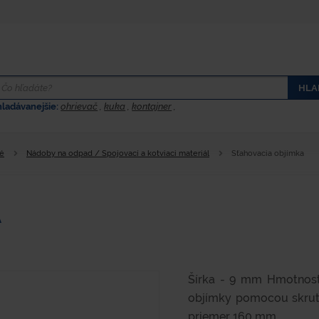
HLA
hladávanejšie:
ohrievač
,
kuka
,
kontajner
,
né
Nádoby na odpad / Spojovací a kotviaci materiál
Sťahovacia objímka
A
Šírka - 9 mm Hmotnosť 
objímky pomocou skrutk
priemer 160 mm.