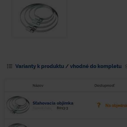
Varianty k produktu / vhodné do kompletu
Názov
Dostupnosť
Sťahovacia objímka
Na objedn
8013-3
Typové číslo