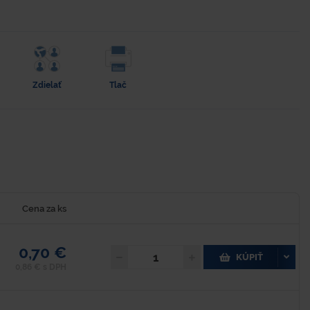
Zdielať
Tlač
Cena za ks
0,70 €
KÚPIŤ
0,86 € s DPH