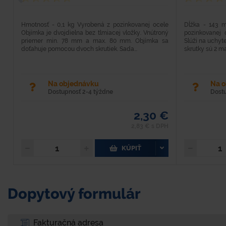
Hmotnosť - 0,1 kg Vyrobená z pozinkovanej ocele
Dĺžka - 143 
Objímka je dvojdielna bez tlmiacej vložky. Vnútroný
pozinkovanej 
priemer min. 78 mm a max. 80 mm. Objímka sa
Slúži na uchyte
doťahuje pomocou dvoch skrutiek. Sada...
skrutky sú 2 ma
Na objednávku
Na 
Dostupnosť 2-4 týždne
Dost
2,30 €
2,83 € s DPH
KÚPIŤ
Dopytový formulár
Fakturačná adresa