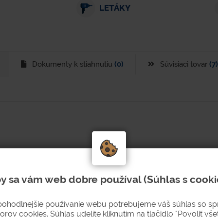
LETÁKY
Dokumenty k stiahnutiu
(0)
Súvisiaci tovar
(7)
y sa vám web dobre používal (Súhlas s cooki
pohodlnejšie používanie webu potrebujeme váš súhlas so s
orov cookies. Súhlas udelíte kliknutím na tlačidlo "Povoliť všet