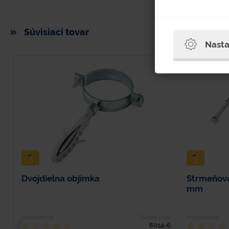
Súvisiaci tovar
Nasta
Dvojdielna objímka
Strmeňová
mm
Hodnotenie
Typové číslo
Hodnotenie
8014-6