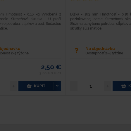
mm Hmotnosť - 0,16 kg Vyrobená z
Dĺžka - 163 mm Hmotnosť - 0,18 
ocele. Strmeňová skrutka - U profil
pozinkovanej ocele. Strmeňová skru
nie potrubia, stĺpikov a pod. Súčasťou
Slúži na uchytenie potrubia, stĺpikov
tice.
skrutky sú 2 matice.
objednávku
Na objednávku
upnosť 2-4 týždne
Dostupnosť 2-4 týždne
2,50 €
3,08 € s DPH
KÚPIŤ
K