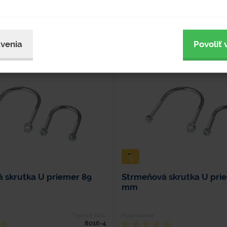
venia
Povoliť 
 skrutka U priemer 89
Strmeňová skrutka U pri
mm
Typové číslo
Hodnotenie
8016-4