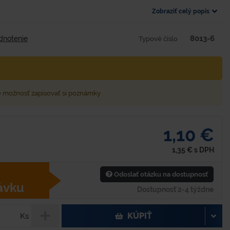
Zobraziť celý popis
8013-6
dnotenie
Typové číslo
e možnosť zapisovať si poznámky
1,10 €
1,35
€
s DPH
Odoslať otázku na dostupnosť
ávku
Dostupnosť 2-4 týždne
KÚPIŤ
Ks