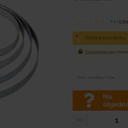
0%
|
0 ho
Osobná poznámka
Zaregistrujte sa
a získat
Vaša aktuálna cena
Na
objedn