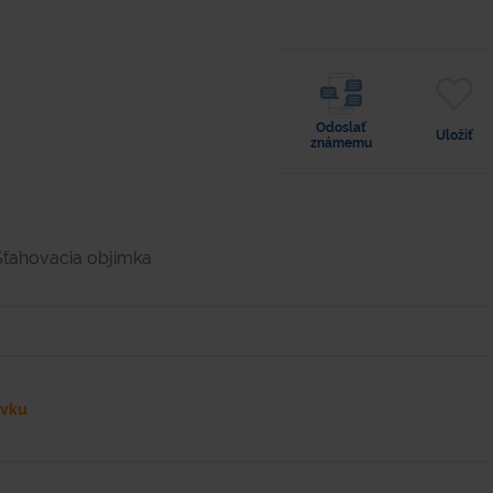
Odoslať
Uložiť
známemu
Sťahovacia objímka
ávku