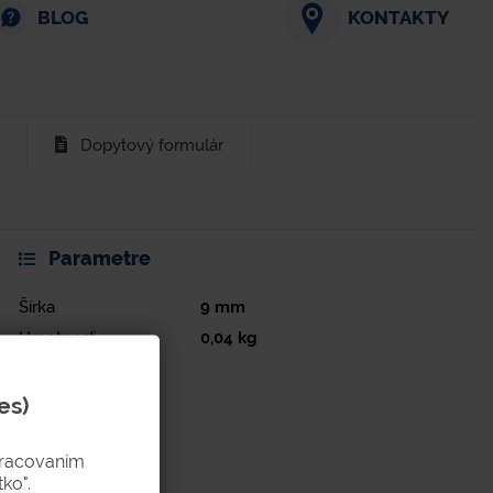
BLOG
KONTAKTY
Dopytový formulár
Parametre
Šírka
9
mm
Hmotnosť
0,04
kg
es)
pracovaním
ko".