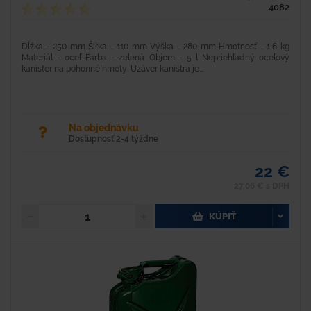
4082
Dĺžka - 250 mm Šírka - 110 mm Výška - 280 mm Hmotnosť - 1,6 kg
Materiál - oceľ Farba - zelená Objem - 5 l Nepriehľadný oceľový
kanister na pohonné hmoty. Uzáver kanistra je...
Na objednávku
Dostupnosť 2-4 týždne
22 €
27,06 € s DPH
KÚPIŤ