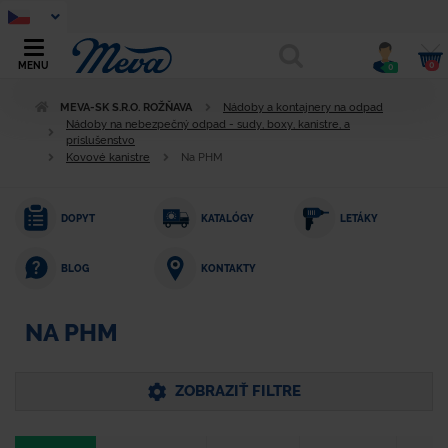
0
MENU
0
MEVA-SK S.R.O. ROŽŇAVA
Nádoby a kontajnery na odpad
Nádoby na nebezpečný odpad - sudy, boxy, kanistre, a
príslušenstvo
Kovové kanistre
Na PHM
DOPYT
KATALÓGY
LETÁKY
KONTAKTY
BLOG
NA PHM
ZOBRAZIŤ FILTRE