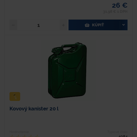
26 €
31,98 € s DPH
KÚPIŤ
Kovový kanister 20 l
Hodnotenie
Typové číslo
4084