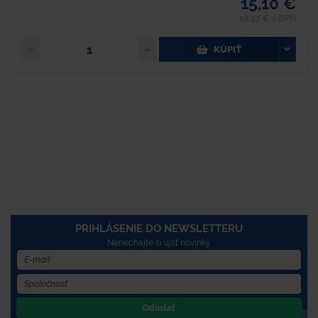
15,10 €
18,57 € s DPH
KÚPIŤ
PRIHLÁSENIE DO NEWSLETTERU
Nenechajte si újsť novinky
Odoslať