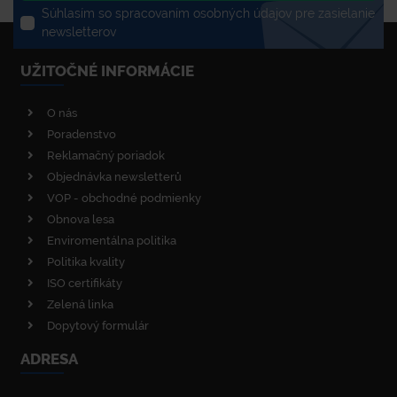
Súhlasím so spracovaním osobných údajov pre zasielanie
newsletterov
UŽITOČNÉ INFORMÁCIE
O nás
Poradenstvo
Reklamačný poriadok
Objednávka newsletterů
VOP - obchodné podmienky
Obnova lesa
Enviromentálna politika
Politika kvality
ISO certifikáty
Zelená linka
Dopytový formulár
ADRESA