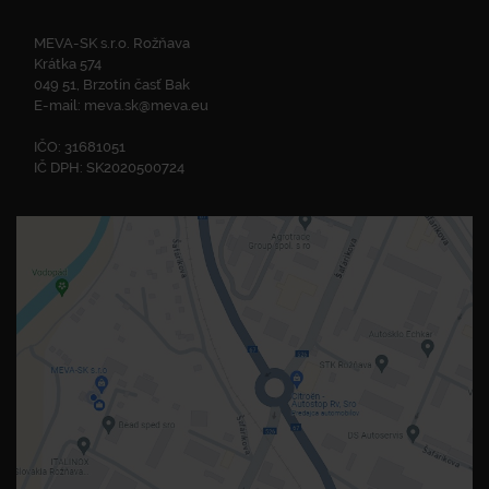
MEVA-SK s.r.o. Rožňava
Krátka 574
049 51, Brzotín časť Bak
E-mail:
meva.sk@meva.eu
IČO: 31681051
IČ DPH: SK2020500724