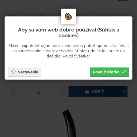
Dĺžka - 345 mm Šírka - 165 mm Výška - 470 mm Hmotnosť - 3,7 kg
Materiál - oceľ Farba - zelená Objem - 20l Nepriehľadný oceľový
kanister na pohonné hmoty. Uzáver kanistra je...
Aby sa vám web dobre používal (Súhlas s
cookies)
Na čo najpohodlnejšie používanie webu potrebujeme váš súhlas
so spracovaním súborov cookies. Súhlas udelíte kliknutím na
Na objednávku
tlačidlo "Povoliť všetko".
Dostupnosť 2-4 týždne
32 €
Nastavenia
Povoliť všetko
39,36 € s DPH
KÚPIŤ