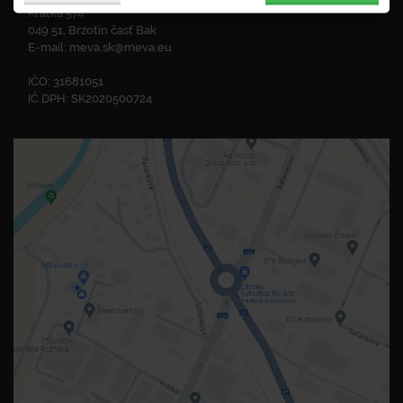
Krátka 574
049 51, Brzotín časť Bak
E-mail:
meva.sk@meva.eu
IČO: 31681051
IČ DPH: SK2020500724