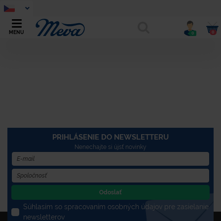
0
MENU
0
PRIHLÁSENIE DO NEWSLETTERU
Nenechajte si újsť novinky
Odoslať
Súhlasím so spracovaním osobných údajov pre zasielanie
newsletterov