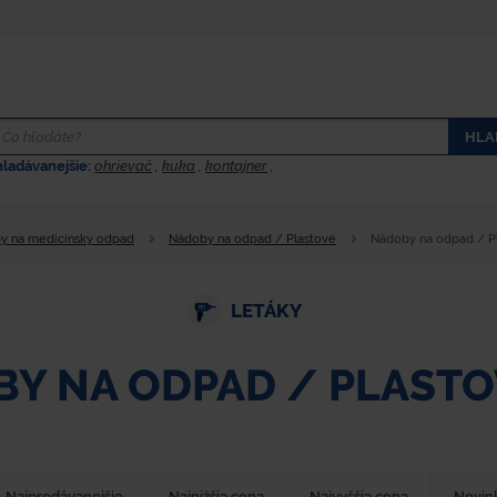
HLA
hladávanejšie:
ohrievač
,
kuka
,
kontajner
,
y na medicínsky odpad
Nádoby na odpad / Plastové
Nádoby na odpad / P
LETÁKY
Y NA ODPAD / PLASTO
Najpredávanejšie
Najnižšia cena
Najvyššia cena
Novin