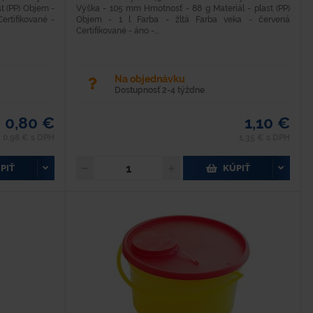
t (PP) Objem -
Výška - 105 mm Hmotnosť - 88 g Materiál - plast (PP)
Certifikované -
Objem - 1 l Farba - žltá Farba veka - červená
Certifikované - áno -...
Na objednávku
Dostupnosť 2-4 týždne
0,80 €
1,10 €
0,98 € s DPH
1,35 € s DPH
PIŤ
KÚPIŤ