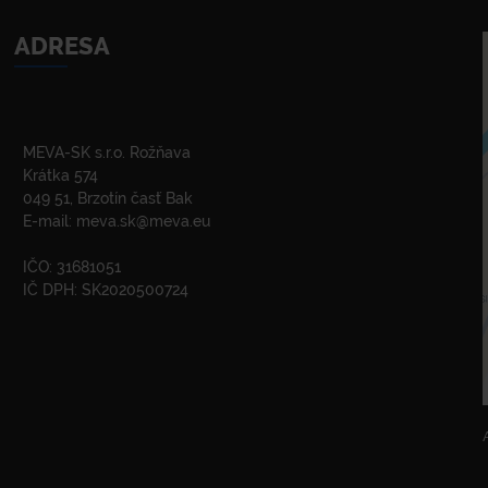
ADRESA
MEVA-SK s.r.o. Rožňava
Krátka 574
049 51, Brzotín časť Bak
E-mail:
meva.sk@meva.eu
IČO: 31681051
IČ DPH: SK2020500724