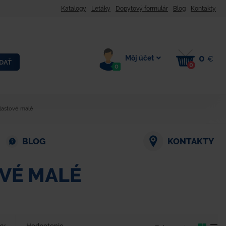
Katalogy
Letáky
Dopytový formulár
Blog
Kontakty
0
Môj účet
€
DAŤ
0
0
lastové malé
BLOG
KONTAKTY
VÉ MALÉ
ky
Hodnotenie