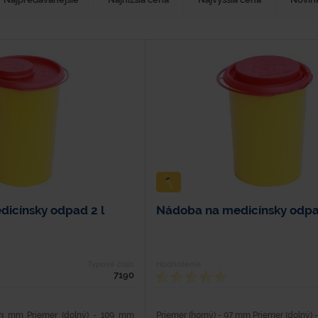
icínsky odpad 2 l
Nádoba na medicínsky odpad
Typové číslo
Hodnotenie
7190
143 mm Priemer (dolný) - 109 mm
Priemer (horný) - 97 mm Priemer (dolný)