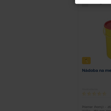
Nádoba na med
Hodnotenie
Priemer (horný) - 