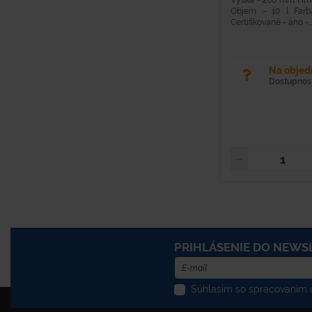
Výška - 260 mm Hmotn
Objem - 10 l Farb
Certifikované - áno -..
Na obje
Dostupnosť
PRIHLÁSENIE DO NEWS
Súhlasím so spracovaním o