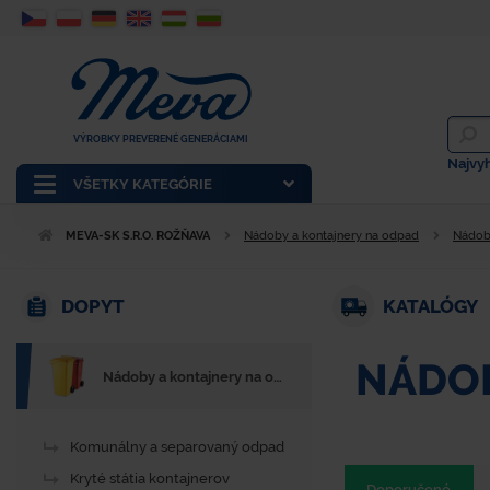
VÝROBKY PREVERENÉ GENERÁCIAMI
Najvy
VŠETKY KATEGÓRIE
MEVA-SK S.R.O. ROŽŇAVA
Nádoby a kontajnery na odpad
Nádob
DOPYT
KATALÓGY
NÁDOB
Nádoby a kontajnery na odpad
Komunálny a separovaný odpad
Kryté státia kontajnerov
Doporučené