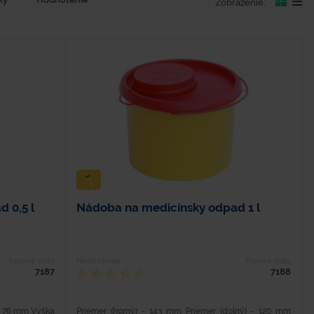
Zobrazenie:
 0,5 l
Nádoba na medicínsky odpad 1 l
Typové číslo
Hodnotenie
Typové číslo
7187
7188
 - 76 mm Výška
Priemer (horný) - 143 mm Priemer (dolný) - 120 mm