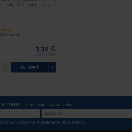
osť - 425 g Materiál - plast (PP)
a - žltá Farba veka - červená
.
dnávku
 2-4 týždne
3,30 €
4,06 € s DPH
KÚPIŤ
LETTERU
Nenechajte si újsť novinky
sobných údajov pre zasielanie newsletterov