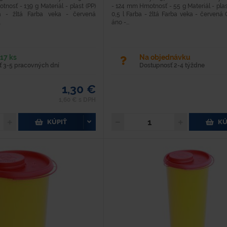
osť - 139 g Materiál - plast (PP)
- 124 mm Hmotnosť - 55 g Materiál - plas
 - žltá Farba veka - červená
0,5 l Farba - žltá Farba veka - červená 
.
áno -...
17 ks
Na objednávku
 3-5 pracovných dní
Dostupnosť 2-4 týždne
1,30 €
1,60 € s DPH
KÚPIŤ
KÚ