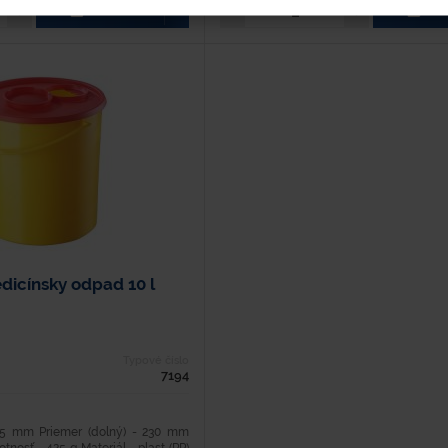
KÚPIŤ
KÚ
icínsky odpad 10 l
Typové číslo
7194
265 mm Priemer (dolný) - 230 mm