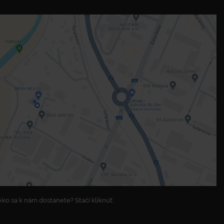
Ako sa k nám dostanete? Stačí kliknúť.