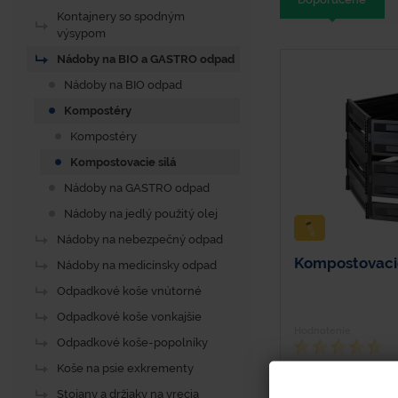
Kontajnery so spodným
výsypom
Nádoby na BIO a GASTRO odpad
Nádoby na BIO odpad
Kompostéry
Kompostéry
Kompostovacie silá
Nádoby na GASTRO odpad
Nádoby na jedlý použitý olej
Nádoby na nebezpečný odpad
Kompostovacie
Nádoby na medicínsky odpad
Odpadkové koše vnútorné
Odpadkové koše vonkajšie
Hodnotenie
Odpadkové koše-popolníky
Koše na psie exkrementy
Stojany a držiaky na vrecia
Dĺžka - 1200 mm Š