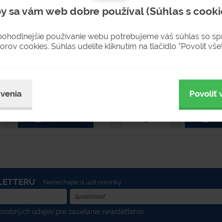
eriál - plast Farba - čierna Objem
Hmotnosť - 198,2 kg Materiál - plast 
y sa vám web dobre používal (Súhlas s cooki
regenerátu Polyetylénu s vysokou
Farba - čierna Montáž výrobku - 
Vyrobené zo 100%...
pohodlnejšie používanie webu potrebujeme váš súhlas so s
orov cookies. Súhlas udelíte kliknutím na tlačidlo "Povoliť všet
dnávku
Na objednávku
 2-4 týždne
Dostupnosť 2-4 týždne
55 €
venia
Povoliť 
67,65 € s DPH
KÚPIŤ
KÚ
LETTERU
Nenechajte si újsť novinky
sobných údajov pre zasielanie newsletterov