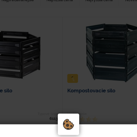
 silo
Kompostovacie silo
Typové číslo
Hodnotenie
6113
írka - 1040 mm Výška - 720 mm
Dĺžka - 1200 mm Šírka - 1040 mm Výš