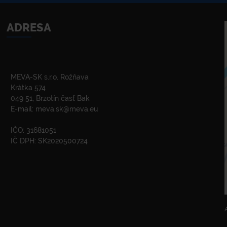
ADRESA
MEVA-SK s.r.o. Rožňava
Krátka 574
049 51, Brzotín časť Bak
E-mail:
meva.sk@meva.eu
IČO: 31681051
IČ DPH: SK2020500724