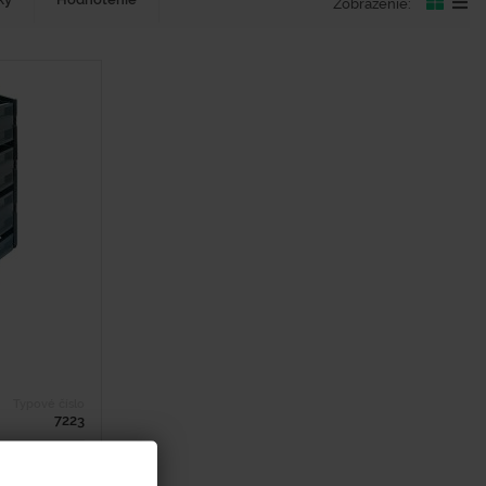
Zobrazenie:
Typové číslo
7223
ka - 1000 mm