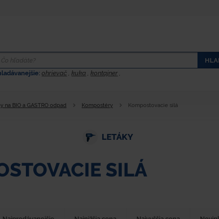
HLA
hladávanejšie:
ohrievač
,
kuka
,
kontajner
,
y na BIO a GASTRO odpad
Kompostéry
Kompostovacie silá
LETÁKY
STOVACIE SILÁ
Najpredávanejšie
Najnižšia cena
Najvyššia cena
Novin