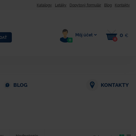
Katalogy
Letáky
Dopytový formulár
Blog
Kontakty
0
Môj účet
€
DAŤ
0
0
BLOG
KONTAKTY
ky
Hodnotenie