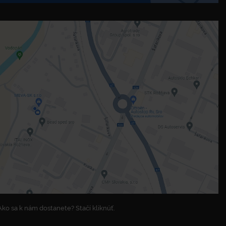
Ako sa k nám dostanete? Stačí kliknúť.