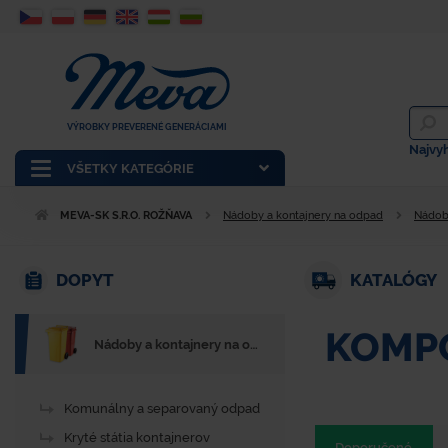
VÝROBKY PREVERENÉ GENERÁCIAMI
Najvy
VŠETKY KATEGÓRIE
MEVA-SK S.R.O. ROŽŇAVA
Nádoby a kontajnery na odpad
Nádob
DOPYT
KATALÓGY
KOMPO
Nádoby a kontajnery na odpad
Komunálny a separovaný odpad
Kryté státia kontajnerov
Doporučené