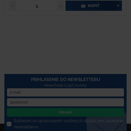
KÚPIŤ
PRIHLÁSENIE DO NEWSLETTERU
Nenechajte si újsť novinky
Odoslať
Súhlasím so spracovaním osobných údajov pre zasielanie
newsletterov