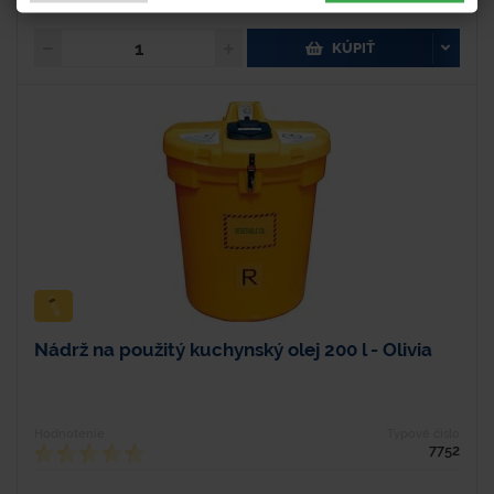
94,71 € s DPH
KÚPIŤ
Nádrž na použitý kuchynský olej 200 l - Olivia
Hodnotenie
Typové číslo
7752