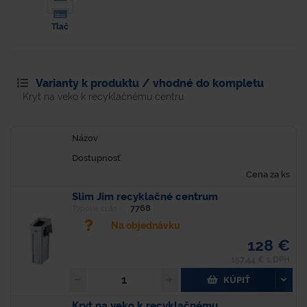
Tlač
Varianty k produktu / vhodné do kompletu
Kryt na veko k recyklačnému centru
Názov
Dostupnosť
Cena za ks
Slim Jim recyklačné centrum
7768
Typové číslo
Na objednávku
128 €
157,44 € s DPH
KÚPIŤ
Kryt na veko k recyklačnému