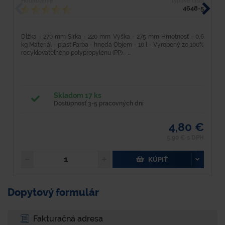
Hodnotenie
Typové číslo
H
4648-5
Dĺžka - 270 mm Šírka - 220 mm Výška - 275 mm Hmotnosť - 0,6
D
kg Materiál - plast Farba - hnedá Objem - 10 l - Vyrobený zo 100%
k
recyklovateľného polypropylénu (PP). -...
re
Skladom 17 ks
Dostupnosť 3-5 pracovných dní
4,80 €
5,90 € s DPH
KÚPIŤ
Dopytový formulár
Fakturačná adresa