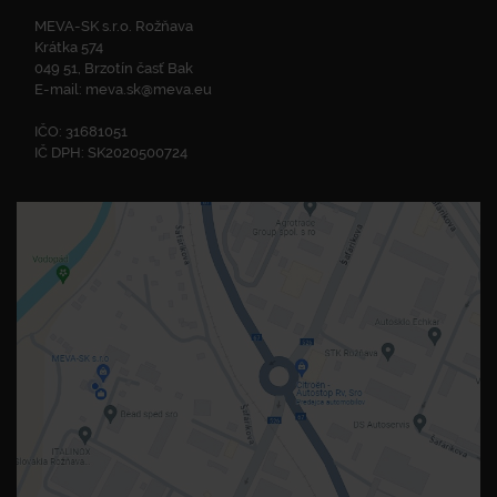
MEVA-SK s.r.o. Rožňava
Krátka 574
049 51, Brzotín časť Bak
E-mail:
meva.sk@meva.eu
IČO: 31681051
IČ DPH: SK2020500724