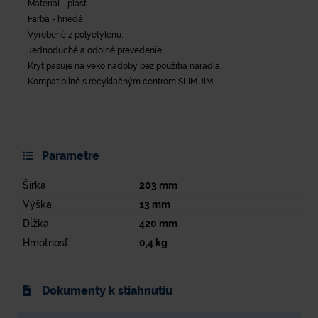
Materiál - plast
Farba - hnedá
Vyrobené z polyetylénu.
Jednoduché a odolné prevedenie
Kryt pasuje na veko nádoby bez použitia náradia.
Kompatibilné s recyklačným centrom SLIM JIM.
Parametre
Šírka
203
mm
Výška
13
mm
Dĺžka
420
mm
Hmotnosť
0,4
kg
Dokumenty k stiahnutiu