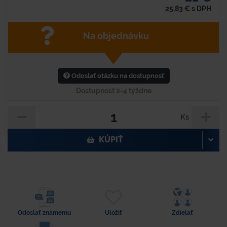
25,83
€
s DPH
Na objednávku
Odoslať otázku na dostupnosť
Dostupnosť 2-4 týždne
Ks
KÚPIŤ
Odoslať známemu
Uložiť
Zdielať