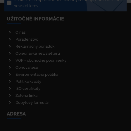
newsletterov
UŽITOČNÉ INFORMÁCIE
O nás
Poradenstvo
Reklamačný poriadok
Objednávka newsletterů
VOP - obchodné podmienky
Obnova lesa
Enviromentálna politika
Politika kvality
ISO certifikáty
Zelená linka
Dopytový formulár
ADRESA