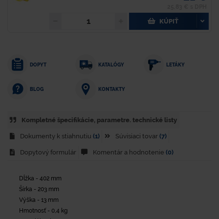
25,83 € s DPH
KÚPIŤ
DOPYT
KATALÓGY
LETÁKY
KONTAKTY
BLOG
Kompletné špecifikácie, parametre. technické listy
Dokumenty k stiahnutiu
(1)
Súvisiaci tovar
(7)
Dopytový formulár
Komentár a hodnotenie
(0)
Dĺžka - 402 mm
Šírka - 203 mm
Výška - 13 mm
Hmotnosť - 0,4 kg