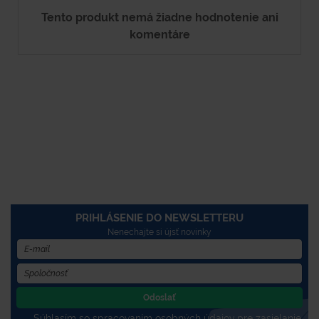
Tento produkt nemá žiadne hodnotenie ani
komentáre
PRIHLÁSENIE DO NEWSLETTERU
Nenechajte si újsť novinky
Odoslať
Súhlasím so spracovaním osobných údajov pre zasielanie