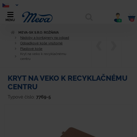
0
MENU
0
MEVA-SK S.R.O. ROŽŇAVA
Nádoby a kontajnery na odpad
Odpadkové koše vnútorné
Plastové koše
Kryt na veko k recyklačnému
centru
KRYT NA VEKO K RECYKLAČNÉMU
CENTRU
Typové číslo:
7769-5