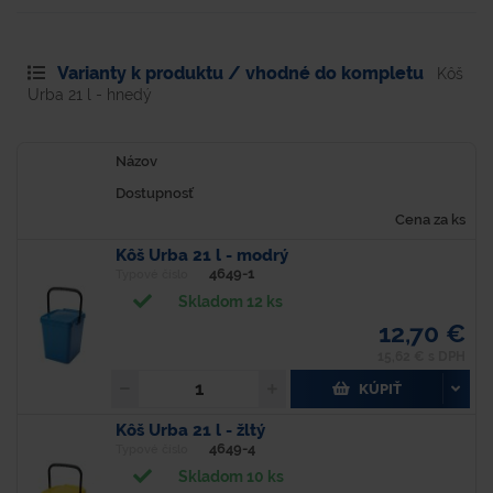
Varianty k produktu / vhodné do kompletu
Kôš
Urba 21 l - hnedý
Názov
Dostupnosť
Cena za ks
Kôš Urba 21 l - modrý
4649-1
Typové číslo
Skladom 12 ks
12,70 €
15,62 € s DPH
KÚPIŤ
Kôš Urba 21 l - žltý
4649-4
Typové číslo
Skladom 10 ks