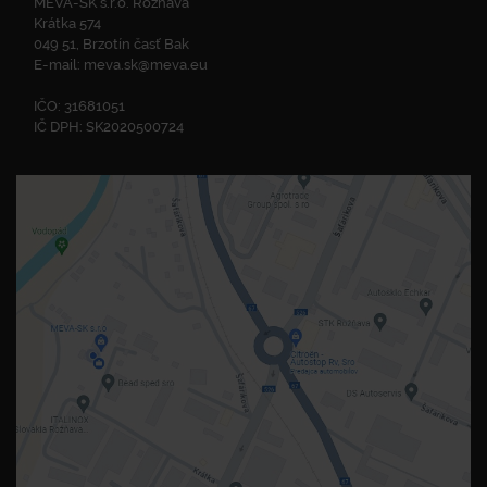
MEVA-SK s.r.o. Rožňava
Krátka 574
049 51, Brzotín časť Bak
E-mail:
meva.sk@meva.eu
IČO: 31681051
IČ DPH: SK2020500724