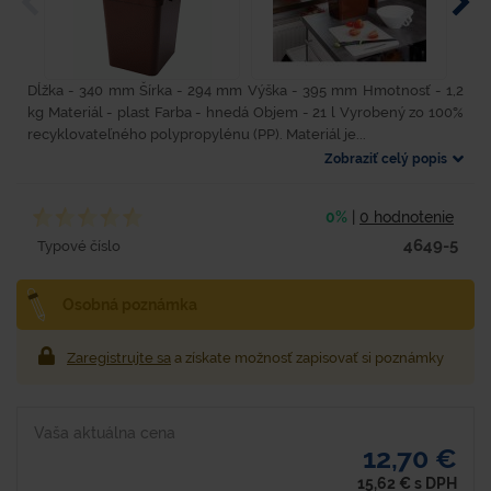
Dĺžka - 340 mm Šírka - 294 mm Výška - 395 mm Hmotnosť - 1,2
kg Materiál - plast Farba - hnedá Objem - 21 l Vyrobený zo 100%
recyklovateľného polypropylénu (PP). Materiál je...
Zobraziť celý popis
0%
|
0 hodnotenie
4649-5
Typové číslo
Osobná poznámka
Zaregistrujte sa
a získate možnosť zapisovať si poznámky
Vaša aktuálna cena
12,70 €
15,62
€
s DPH