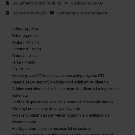
Dokumenty k stiahnutiu
(1)
Súvisiaci tovar
(5)
Dopytový formulár
Komentár a hodnotenie
(0)
Dĺžka - 340 mm
Šírka - 294 mm
Výška - 395 mm
Hmotnosť - 1,2 kg
Materiál - plast
Farba - hnedá
Objem - 21 l
Vyrobený zo 100% recyklovateľného polypropylénu (PP).
Materiál je UV stabilný a odolný voči účinkom UV žiarenia.
Odolný voči chemickým čistiacim prostriedkom a biologickému
materiálu.
Hodí sa do priestorov, kde nie je potrebné stohovanie nádob.
Môže byť umiestnený do umývačky riadu.
Vybavený odnímateľným vekom s pántmi a priehlbinou na
otváranie veka.
Hladký vnútorný povrch možňuje ľahké čistenie.