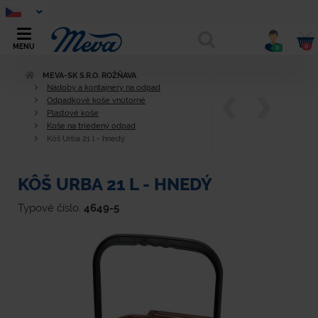
0
MENU
0
MEVA-SK S.R.O. ROŽŇAVA
Nádoby a kontajnery na odpad
Odpadkové koše vnútorné
Plastové koše
Koše na triedený odpad
Kôš Urba 21 l - hnedý
KÔŠ URBA 21 L - HNEDÝ
Typové číslo:
4649-5