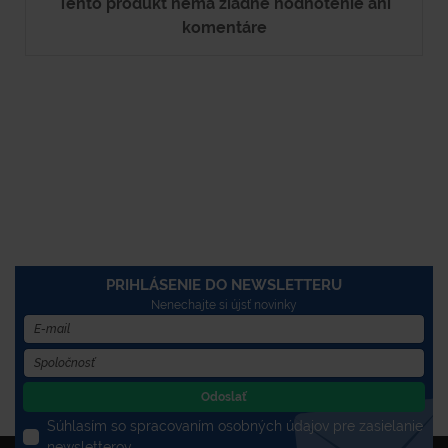
Tento produkt nemá žiadne hodnotenie ani
komentáre
PRIHLÁSENIE DO NEWSLETTERU
Nenechajte si újsť novinky
Odoslať
Súhlasím so spracovaním osobných údajov pre zasielanie
newsletterov