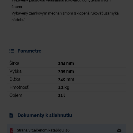
Vybavený plastovou vertikálnou rukoväťou uchytenou dvomi
čapmi.
Vybavený zámkovým mechanizmom (sklopená rukoväť uzamyká
nádobu).
Parametre
Šírka
294
mm
Výška
395
mm
Dĺžka
340
mm
Hmotnosť
1,2
kg
Objem
21
l
Dokumenty k stiahnutiu
Strana v tlačenom katalógu: 46