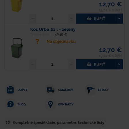
12,70 €
15,62 € s DPH
KÚPIŤ
Kôš Urba 21 l - zelený
4649-2
Typové číslo
Na objednávku
12,70 €
15,62 € s DPH
KÚPIŤ
DOPYT
KATALÓGY
LETÁKY
KONTAKTY
BLOG
Kompletné špecifikácie, parametre. technické listy