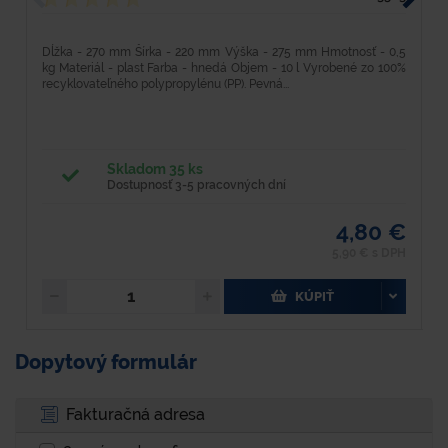
Dĺžka - 270 mm Šírka - 220 mm Výška - 275 mm Hmotnosť - 0,5
D
kg Materiál - plast Farba - hnedá Objem - 10 l Vyrobené zo 100%
k
recyklovateľného polypropylénu (PP). Pevná...
re
Skladom 35 ks
Dostupnosť 3-5 pracovných dní
4,80 €
5,90 € s DPH
KÚPIŤ
Dopytový formulár
Fakturačná adresa