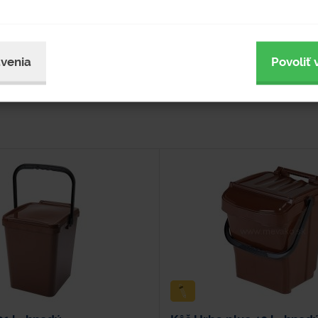
mi čapmi.
amyká nádobu).
venia
Povoliť 