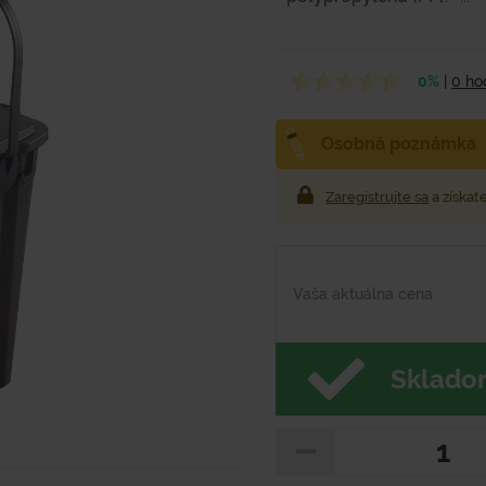
0%
|
0 ho
Osobná poznámka
Zaregistrujte sa
a získat
Vaša aktuálna cena
Skladom