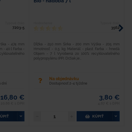
ý
Bio - nádoba 7 l
K
z
m
Typové číslo
Hodnotenie
Typové číslo
H
7203-5
3562
ýška - 474 mm
Dĺžka - 250 mm Šírka - 200 mm Výška - 205 mm
M
m - 40 l Farba -
Hmotnosť - 0,5 kg Materiál - plast Farba - hnedá
O
klovateľného
Objem - 7 l Vyrobená zo 100% recyklovateľného
h
polypropylénu (PP). Držiak je...
x 
Na objednávku
 dní
Dostupnosť 2-4 týždne
16,80 €
3,80 €
20,66 € s DPH
4,67 € s DPH
ÚPIŤ
KÚPIŤ