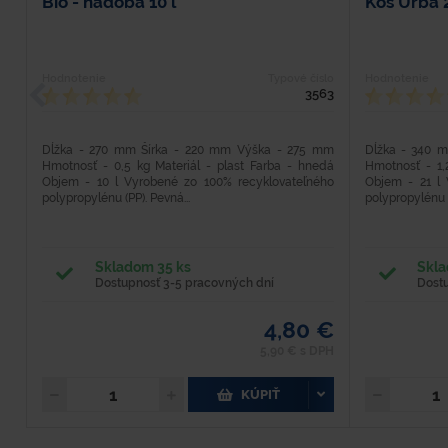
Bio - nádoba 10 l
Kôš Urba 2
Hodnotenie
Typové číslo
Hodnotenie
3563
Dĺžka - 270 mm Šírka - 220 mm Výška - 275 mm
Dĺžka - 340 
Hmotnosť - 0,5 kg Materiál - plast Farba - hnedá
Hmotnosť - 1,
Objem - 10 l Vyrobené zo 100% recyklovateľného
Objem - 21 l 
polypropylénu (PP). Pevná...
polypropylénu (P
Skladom 35 ks
Skla
Dostupnosť 3-5 pracovných dní
Dost
4,80 €
5,90 € s DPH
KÚPIŤ