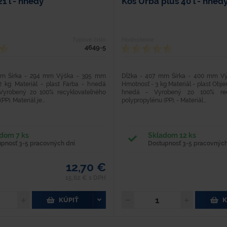
1 l - hnedý
Kôš Urba plus 40 l - hned
Typové číslo
Hodnotenie
4649-5
mm Šírka - 294 mm Výška - 395 mm
Dĺžka - 407 mm Šírka - 400 mm V
2 kg Materiál - plast Farba - hnedá
Hmotnosť - 3 kg Materiál - plast Obje
Vyrobený zo 100% recyklovateľného
hnedá - Vyrobený zo 100% recy
P). Materiál je...
polypropylénu (PP). - Materiál...
dom 7 ks
Skladom 12 ks
upnosť 3-5 pracovných dní
Dostupnosť 3-5 pracovných
12,70 €
15,62 € s DPH
KÚPIŤ
K