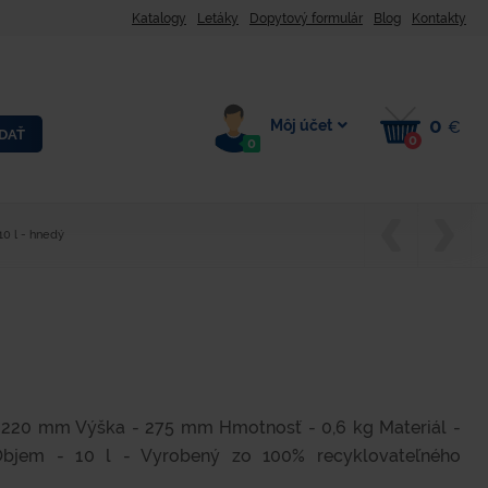
Katalogy
Letáky
Dopytový formulár
Blog
Kontakty
0
Môj účet
€
DAŤ
0
0
10 l - hnedý
 220 mm Výška - 275 mm Hmotnosť - 0,6 kg Materiál -
Objem - 10 l - Vyrobený zo 100% recyklovateľného