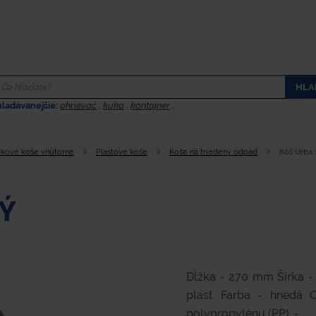
HLA
hladávanejšie:
ohrievač
,
kuka
,
kontajner
,
kové koše vnútorné
Plastové koše
Koše na triedený odpad
Kôš Urba 
DÝ
Dĺžka - 270 mm Šírka -
plast Farba - hnedá 
polypropylénu (PP). -...