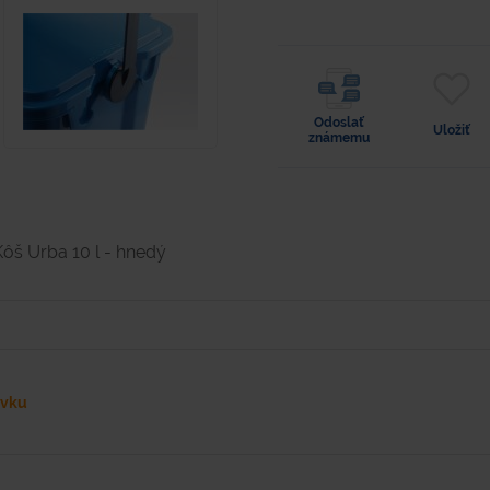
Odoslať
Uložiť
známemu
Kôš Urba 10 l - hnedý
ávku