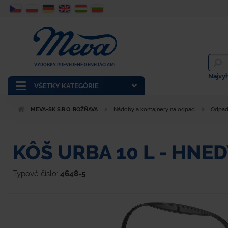
VÝROBKY PREVERENÉ GENERÁCIAMI
Najvy
VŠETKY KATEGÓRIE
MEVA-SK S.R.O. ROŽŇAVA
Nádoby a kontajnery na odpad
Odpad
KÔŠ URBA 10 L - HNE
Typové číslo:
4648-5