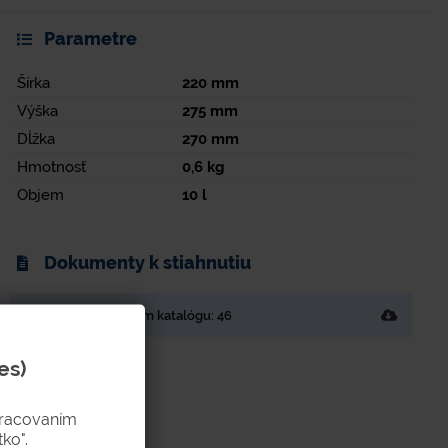
Parametre
Šírka
220
mm
Výška
275
mm
Dĺžka
270
mm
Hmotnosť
0,6
kg
Objem
10
l
Dokumenty k stiahnutiu
Strana v tlačenom katalógu: 46
es)
pracovaním
ko".