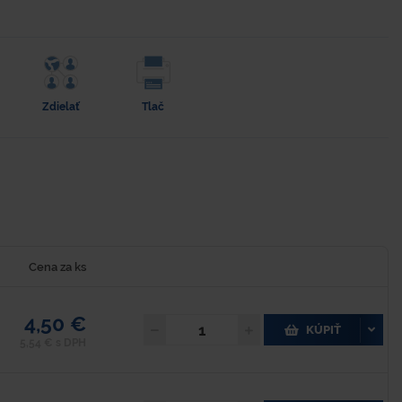
Zdielať
Tlač
Cena za ks
4,50 €
KÚPIŤ
5,54 € s DPH