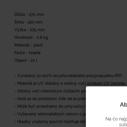
Dĺžka - 270 mm
Šírka - 220 mm
Výška - 275 mm
Hmotnosť - 0,6 kg
Materiál - plast
Farba - hnedá
Objem - 10 l
- Vyrobený zo 100% recyklovateľného polypropylénu (PP).
- Materiál je UV stabilný a odolný voči účinkom UV žiarenia.
- Odolný voči chemickým čistiacim prostriedkom a biologic
- Hodí sa do priestorov, kde nie je potrebné stohovanie nádo
Ab
- Môže byť umiestnený do umývačky riadu.
- Vybavený odnímateľným vekom s pántmi a priehlbinou na 
Na čo naj
- Hladký vnútorný povrch možňuje ľahké čistenie.
súb