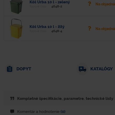
Kôš Urba 10 l - zelený
Na objedn
4648-2
Typové číslo
Kôš Urba 10 l - žltý
Na objedn
4648-4
Typové číslo
DOPYT
KATALÓGY
Kompletné špecifikácie, parametre. technické listy
Komentár a hodnotenie
(0)