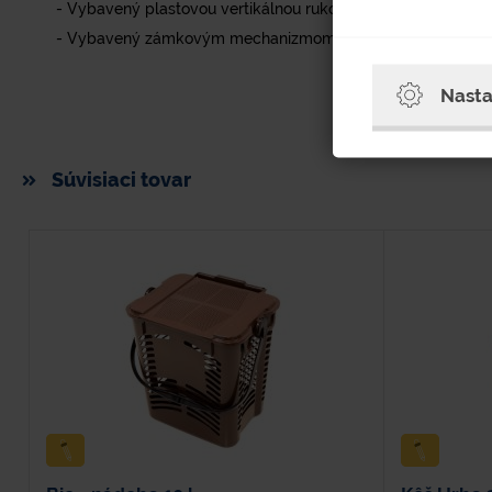
- Vybavený plastovou vertikálnou rukoväťou uchytenou dvo
- Vybavený zámkovým mechanizmom (sklopená rukoväť uz
Nasta
Súvisiaci tovar