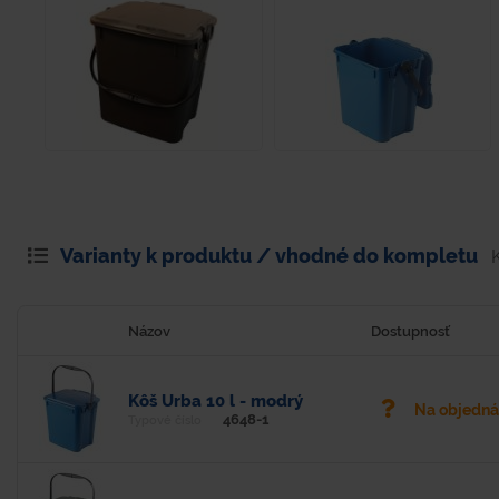
Varianty k produktu / vhodné do kompletu
Názov
Dostupnosť
Kôš Urba 10 l - modrý
Na objedn
4648-1
Typové číslo