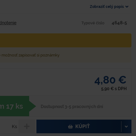
Zobraziť celý popis
4648-5
dnotenie
Typové číslo
e možnosť zapisovať si poznámky
4,80 €
5,90
€
s DPH
 17 ks
Dostupnosť 3-5 pracovných dní
KÚPIŤ
Ks