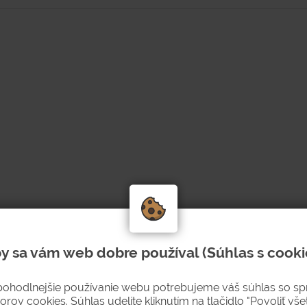
kému materiálu.
b.
y sa vám web dobre používal (Súhlas s cooki
otváranie veka.
pohodlnejšie používanie webu potrebujeme váš súhlas so s
orov cookies. Súhlas udelíte kliknutím na tlačidlo "Povoliť všet