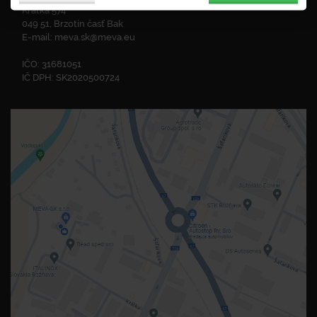
Krátka 574
049 51, Brzotín časť Bak
E-mail:
meva.sk@meva.eu
IČO: 31681051
IČ DPH: SK2020500724