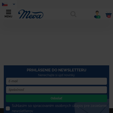
0
MENU
0
PRIHLÁSENIE DO NEWSLETTERU
Nenechajte si újsť novinky
Odoslať
Súhlasím so spracovaním osobných údajov pre zasielanie
newsletterov