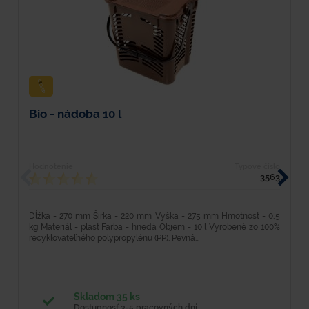
Bio - nádoba 10 l
K
Hodnotenie
Typové číslo
H
3563
Dĺžka - 270 mm Šírka - 220 mm Výška - 275 mm Hmotnosť - 0,5
D
kg Materiál - plast Farba - hnedá Objem - 10 l Vyrobené zo 100%
k
recyklovateľného polypropylénu (PP). Pevná...
re
Skladom 35 ks
Dostupnosť 3-5 pracovných dní