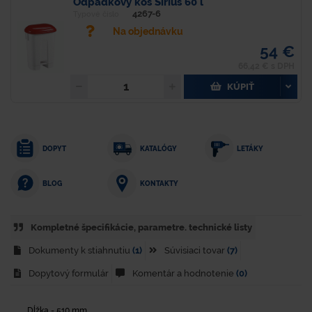
Odpadkový kôš Sirius 60 l
4267-6
Typové číslo
Na objednávku
54 €
66,42 € s DPH
KÚPIŤ
DOPYT
KATALÓGY
LETÁKY
KONTAKTY
BLOG
Kompletné špecifikácie, parametre. technické listy
Dokumenty k stiahnutiu
(1)
Súvisiaci tovar
(7)
Dopytový formulár
Komentár a hodnotenie
(0)
Dĺžka - 510 mm