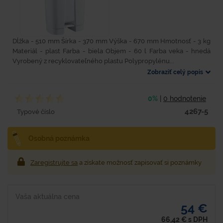
Dĺžka - 510 mm Šírka - 370 mm Výška - 670 mm Hmotnosť - 3 kg
Materiál - plast Farba - biela Objem - 60 l Farba veka - hnedá
Vyrobený z recyklovateľného plastu Polypropylénu...
Zobraziť celý popis
0%
|
0 hodnotenie
4267-5
Typové číslo
Osobná poznámka
Zaregistrujte sa
a získate možnosť zapisovať si poznámky
Vaša aktuálna cena
54 €
66,42
€
s DPH