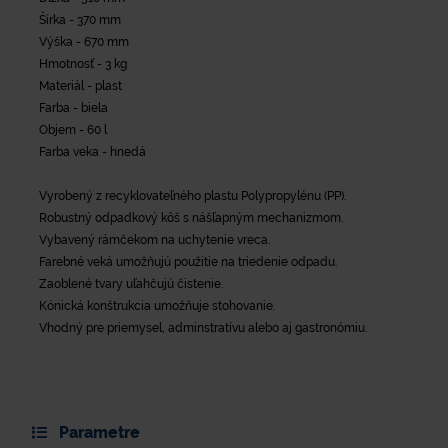
Šírka - 370 mm
Výška - 670 mm
Hmotnosť - 3 kg
Materiál - plast
Farba - biela
Objem - 60 l
Farba veka - hnedá
Vyrobený z recyklovateľného plastu Polypropylénu (PP).
Robustný odpadkový kôš s nášľapným mechanizmom.
Vybavený rámčekom na uchytenie vreca.
Farebné veká umožňujú použitie na triedenie odpadu.
Zaoblené tvary uľahčujú čistenie.
Kónická konštrukcia umožňuje stohovanie.
Vhodný pre priemysel, adminstratívu alebo aj gastronómiu.
Parametre