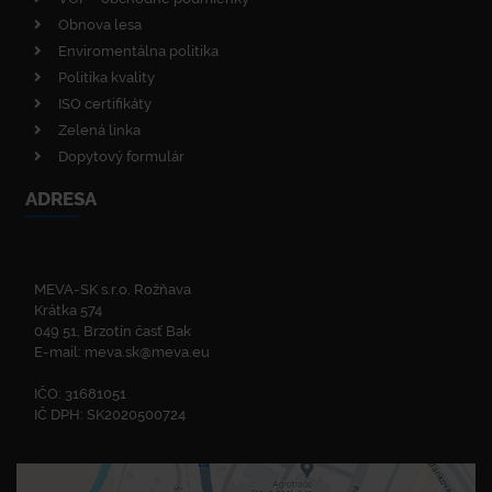
Obnova lesa
Enviromentálna politika
Politika kvality
ISO certifikáty
Zelená linka
Dopytový formulár
ADRESA
MEVA-SK s.r.o. Rožňava
Krátka 574
049 51, Brzotín časť Bak
E-mail:
meva.sk@meva.eu
IČO: 31681051
IČ DPH: SK2020500724