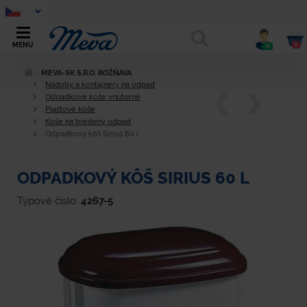
0
MENU
0
MEVA-SK S.R.O. ROŽŇAVA
Nádoby a kontajnery na odpad
Odpadkové koše vnútorné
Plastové koše
Koše na triedený odpad
Odpadkový kôš Sirius 60 l
ODPADKOVÝ KÔŠ SIRIUS 60 L
Typové číslo:
4267-5