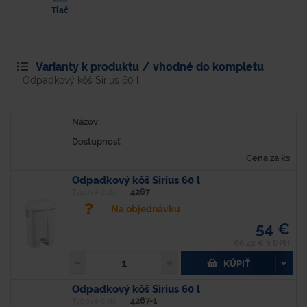
Tlač
Varianty k produktu / vhodné do kompletu
Odpadkový kôš Sirius 60 l
Názov
Dostupnosť
Cena za ks
Odpadkový kôš Sirius 60 l
4267
Typové číslo
Na objednávku
54 €
66,42 € s DPH
KÚPIŤ
Odpadkový kôš Sirius 60 l
4267-1
Typové číslo