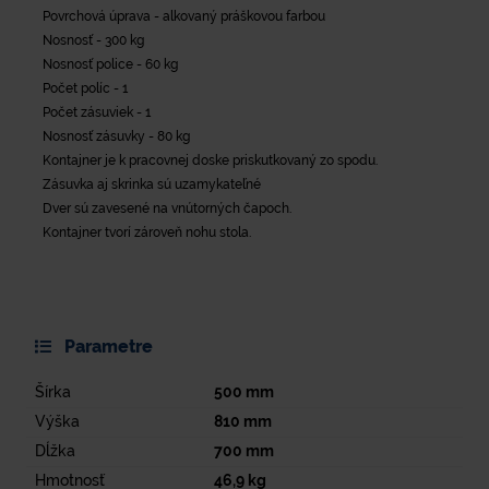
Povrchová úprava - alkovaný práškovou farbou
Nosnosť - 300 kg
Nosnosť police - 60 kg
Počet políc - 1
Počet zásuviek - 1
Nosnosť zásuvky - 80 kg
Kontajner je k pracovnej doske priskutkovaný zo spodu.
Zásuvka aj skrinka sú uzamykateľné
Dver sú zavesené na vnútorných čapoch.
Kontajner tvorí zároveň nohu stola.
Parametre
Šírka
500
mm
Výška
810
mm
Dĺžka
700
mm
Hmotnosť
46,9
kg