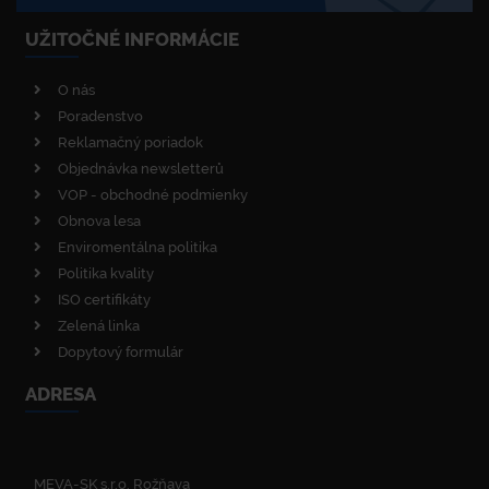
UŽITOČNÉ INFORMÁCIE
O nás
Poradenstvo
Reklamačný poriadok
Objednávka newsletterů
VOP - obchodné podmienky
Obnova lesa
Enviromentálna politika
Politika kvality
ISO certifikáty
Zelená linka
Dopytový formulár
ADRESA
MEVA-SK s.r.o. Rožňava