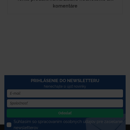
komentáre
PRIHLÁSENIE DO NEWSLETTERU
Nenechajte si újsť novinky
Odoslať
Súhlasím so spracovaním osobných údajov pre zasielanie
newsletterov