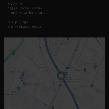
Krátka 574
049 51, Brzotín časť Bak
E-mail:
meva.sk@meva.eu
IČO: 31681051
IČ DPH: SK2020500724