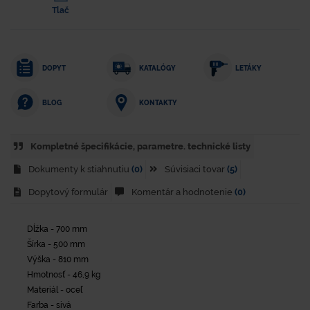
Tlač
DOPYT
KATALÓGY
LETÁKY
KONTAKTY
BLOG
Kompletné špecifikácie, parametre. technické listy
Dokumenty k stiahnutiu
(0)
Súvisiaci tovar
(5)
Dopytový formulár
Komentár a hodnotenie
(0)
Dĺžka - 700 mm
Šírka - 500 mm
Výška - 810 mm
Hmotnosť - 46,9 kg
Materiál - oceľ
Farba - sivá