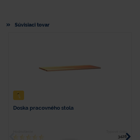
Súvisiaci tovar
Doska pracovného stola
V
Hodnotenie
Typové číslo
H
3428