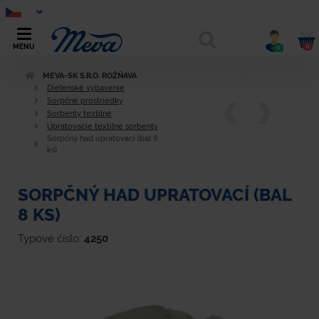
0
MENU
0
MEVA-SK S.R.O. ROŽŇAVA
Dielenské vybavenie
Sorpčné prostriedky
Sorbenty textilné
Upratovacie textilné sorbenty
Sorpčný had upratovací (bal 8
ks)
SORPČNÝ HAD UPRATOVACÍ (BAL
8 KS)
Typové číslo:
4250