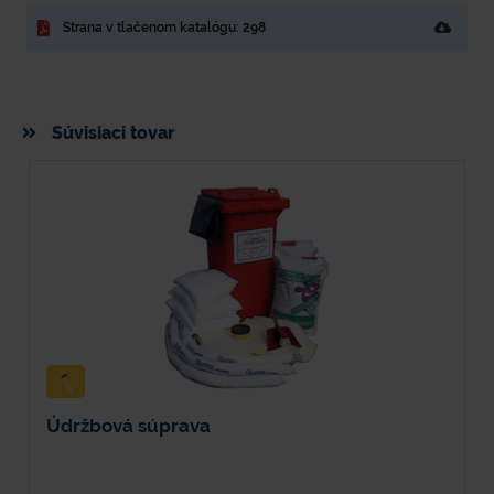
Strana v tlačenom katalógu: 298
Súvisiaci tovar
Údržbová súprava
Ú