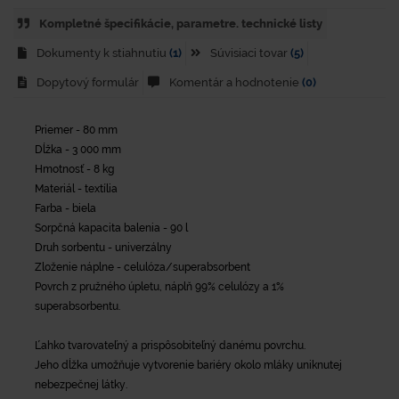
Kompletné špecifikácie, parametre. technické listy
Dokumenty k stiahnutiu
(1)
Súvisiaci tovar
(5)
Dopytový formulár
Komentár a hodnotenie
(0)
Priemer - 80 mm
Dĺžka - 3 000 mm
Hmotnosť - 8 kg
Materiál - textília
Farba - biela
Sorpčná kapacita balenia - 90 l
Druh sorbentu - univerzálny
Zloženie náplne - celulóza/superabsorbent
Povrch z pružného úpletu, náplň 99% celulózy a 1%
superabsorbentu.
Ľahko tvarovateľný a prispôsobiteľný danému povrchu.
Jeho dĺžka umožňuje vytvorenie bariéry okolo mláky uniknutej
nebezpečnej látky.