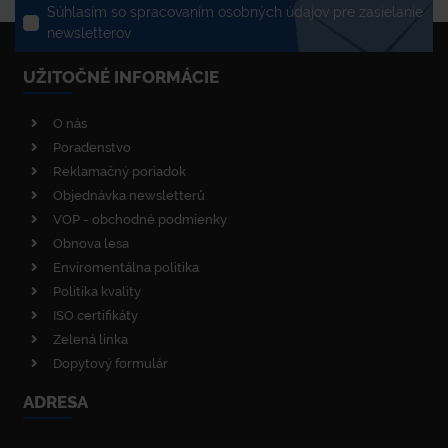
Súhlasím so spracovaním osobných údajov pre zasielanie
newsletterov
UŽITOČNÉ INFORMÁCIE
O nás
Poradenstvo
Reklamačný poriadok
Objednávka newsletterů
VOP - obchodné podmienky
Obnova lesa
Enviromentálna politika
Politika kvality
ISO certifikáty
Zelená linka
Dopytový formulár
ADRESA