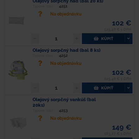
Olejový sorpčný had (bal 20 ks)
4251
Typové číslo
Na objednávku
102 €
125,46 € s DPH
KÚPIŤ
Olejový sorpčný had (bal 8 ks)
4252
Typové číslo
Na objednávku
102 €
125,46 € s DPH
KÚPIŤ
Olejový sorpčný vankúš (bal
20ks)
4253
Typové číslo
Na objednávku
149 €
183,27 € s DPH