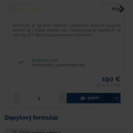
Hodnotenie
Typové číslo
H
6635
Hmotnosť: 38 kg Druh sorbentu: univerzálny Sorpčná kapacita
H
balenia: 93 l Objem nádoby: 120 l Skladovanie pri teplotách: od
b
-10°C do 30°C (Bez prístupu priameho slnečného...
v
Skladom 2 ks
Dostupnosť 3-5 pracovných dní
190 €
233,70 € s DPH
KÚPIŤ
Dopytový formulár