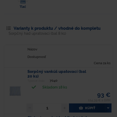
Tlač
Varianty k produktu / vhodné do kompletu
Sorpčný had upratovací (bal 8 ks)
Názov
Dostupnosť
Cena za ks
Sorpčný vankúš upatovací (bal
20 ks)
7040
Typové číslo
Skladom 18 ks
93 €
114,39 € s DPH
KÚPIŤ