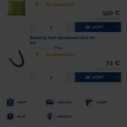
Na objednávku
150 €
184,50 € s DPH
KÚPIŤ
Sorpčný had upratovací (bal 20
ks)
7044
Typové číslo
Na objednávku
72 €
88,56 € s DPH
KÚPIŤ
DOPYT
KATALÓGY
LETÁKY
KONTAKTY
BLOG