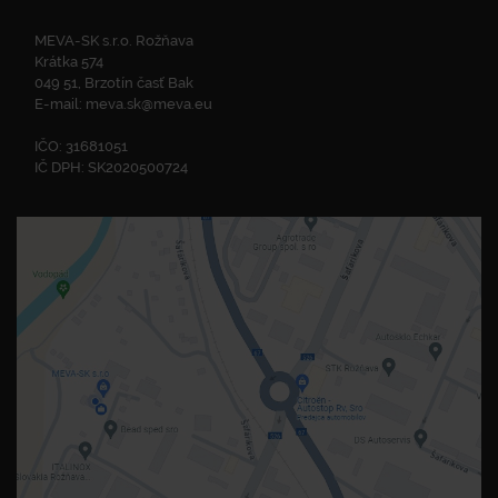
MEVA-SK s.r.o. Rožňava
Krátka 574
049 51, Brzotín časť Bak
E-mail:
meva.sk@meva.eu
IČO: 31681051
IČ DPH: SK2020500724