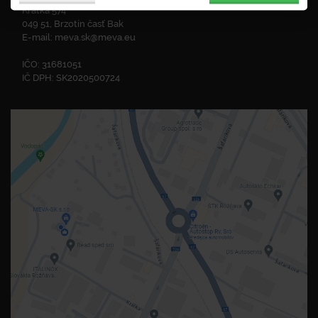
Krátka 574
049 51, Brzotín časť Bak
E-mail:
meva.sk@meva.eu
IČO: 31681051
IČ DPH: SK2020500724