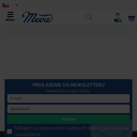
0
MENU
0
PRIHLÁSENIE DO NEWSLETTERU
Nenechajte si újsť novinky
Odoslať
Súhlasím so spracovaním osobných údajov pre zasielanie
newsletterov