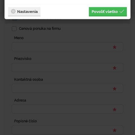
Dopytový formulár
Nastavenia
Povoliť všetko
Fakturačná adresa
Cenová ponuka na firmu
Meno
Priezvisko
Kontaktná osoba
Adresa
Popisné číslo