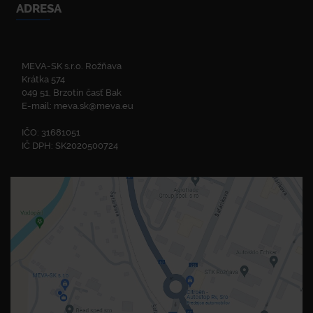
ADRESA
MEVA-SK s.r.o. Rožňava
Krátka 574
049 51, Brzotín časť Bak
E-mail:
meva.sk@meva.eu
IČO: 31681051
IČ DPH: SK2020500724