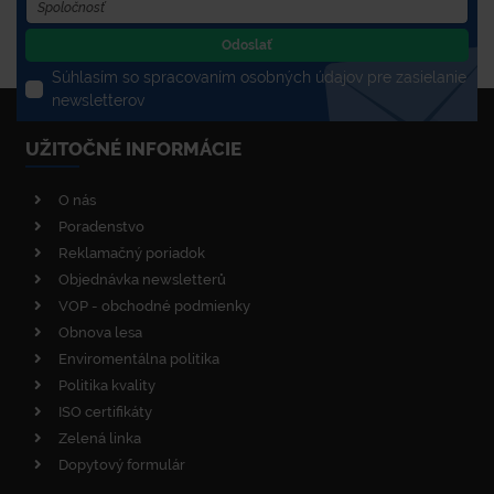
Odoslať
Súhlasím so spracovaním osobných údajov pre zasielanie
newsletterov
UŽITOČNÉ INFORMÁCIE
O nás
Poradenstvo
Reklamačný poriadok
Objednávka newsletterů
VOP - obchodné podmienky
Obnova lesa
Enviromentálna politika
Politika kvality
ISO certifikáty
Zelená linka
Dopytový formulár