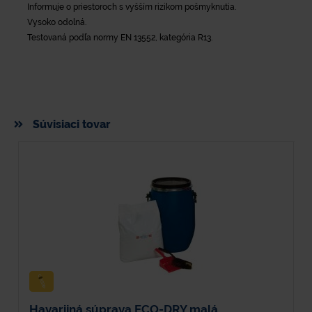
Informuje o priestoroch s vyšším rizikom pošmyknutia.
Vysoko odolná.
Testovaná podľa normy EN 13552, kategória R13.
Súvisiaci tovar
Havarijná súprava ECO-DRY malá
V