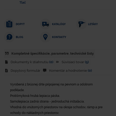
Tlač
DOPYT
KATALÓGY
LETÁKY
KONTAKTY
BLOG
Kompletné špecifikácie, parametre. technické listy
Dokumenty k stiahnutiu
(0)
Súvisiaci tovar
(5)
Dopytový formulár
Komentár a hodnotenie
(0)
Vyrobená z brúsnej drte pripojenej na pevnom a odolnom
podklade.
Protišmyková hrubá lepiaca páska.
Samolepiaca zadná strana - jednoduchá inštalácia.
Vhodná do vnútorných priestorov na okraje schodov, rámp a pre
vchody do nákladných priestorov.