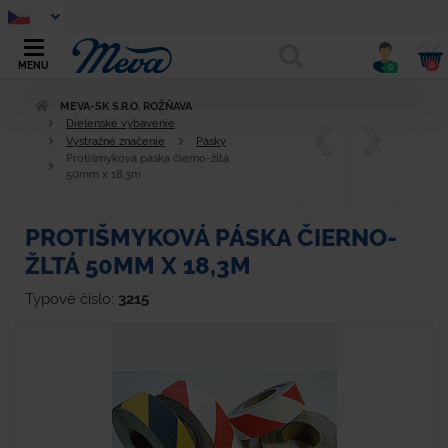
0
MENU
0
MEVA-SK S.R.O. ROŽŇAVA
Dielenské vybavenie
Výstražné značenie
Pásky
Protišmyková páska čierno-žltá
50mm x 18,3m
PROTIŠMYKOVÁ PÁSKA ČIERNO-
ŽLTÁ 50MM X 18,3M
Typové číslo:
3215