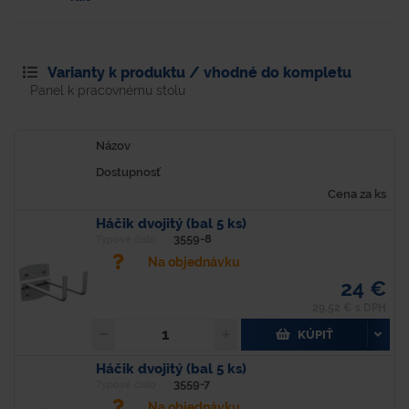
Varianty k produktu / vhodné do kompletu
Panel k pracovnému stolu
Názov
Dostupnosť
Cena za ks
Háčik dvojitý (bal 5 ks)
3559-8
Typové číslo
Na objednávku
24 €
29,52 € s DPH
KÚPIŤ
Háčik dvojitý (bal 5 ks)
3559-7
Typové číslo
Na objednávku