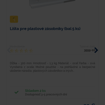
Lišta pre plastové zásobníky (bal 5 ks)
H
Hodnotenie
Typové číslo
H
3559-10
Dĺžka - 300 mm Hmotnosť - 1,3 kg Materiál - oceľ Farba - sivá
D
Vyrobená z ocele. Možné použitie - na prehľadné a bezpečné
V
uloženie náradia, plastových zásobníkov a iných...
ul
Skladom 2 ks
Dostupnosť 3-5 pracovných dní