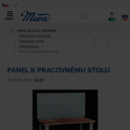
0
MENU
0
MEVA-SK S.R.O. ROŽŇAVA
Dielenské vybavenie
Dielenské skrine
Príslušenstvo
Panel k pracovnému stolu
PANEL K PRACOVNÉMU STOLU
Typové číslo:
3437