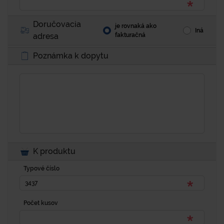
Doručovacia
je rovnaká ako
Iná
adresa
fakturačná
Poznámka k dopytu
K produktu
Typové číslo
Počet kusov