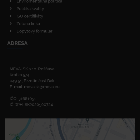
Enviromentálna politika
Politika kvality
ISO certifikáty
Zelená linka
Dopytový formulár
ADRESA
MEVA-SK s.r.o. Rožňava
Krátka 574
049 51, Brzotín časť Bak
E-mail:
meva.sk@meva.eu
IČO: 31681051
IČ DPH: SK2020500724