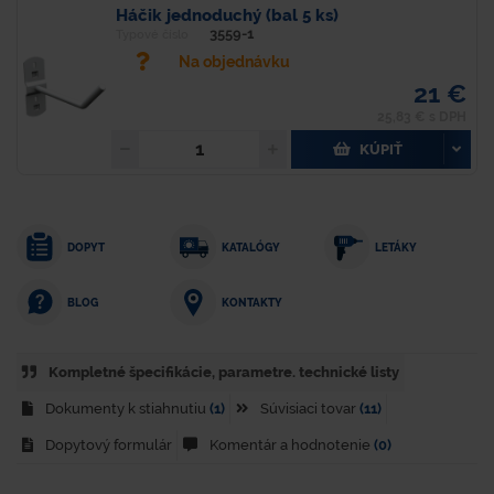
Háčik jednoduchý (bal 5 ks)
3559-1
Typové číslo
Na objednávku
21 €
25,83 € s DPH
KÚPIŤ
DOPYT
KATALÓGY
LETÁKY
KONTAKTY
BLOG
Kompletné špecifikácie, parametre. technické listy
Dokumenty k stiahnutiu
(1)
Súvisiaci tovar
(11)
Dopytový formulár
Komentár a hodnotenie
(0)