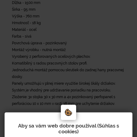
Dĺžka - 1500 mm
Šírka - 95 mm
Výška - 760 mm
Hmotnosť - 18 kg
Materiál - oceľ
Farba - sivá
Povrchová úprava - pozinkovaný
Montáž výrobku - nutná montáž
Vyrobený z perforovaných oceľových plechov.
Komatibilný s radou pracovných stolov profi.
Jednoduchá montáž pomocou skrutiek do zadnej hany pracovnej
dosky.
Panely umožňujú v plnej miere využitie širokej škály držiakov.
Systém je vhodný pre udržiavanie poriadku na pracovisku.
Zloženie: 3x stojka 30 x 30 mm a 4x pozinkovaný perfopanel s
perforáciou 10 x 10 mm v rasti 38 mm pre uchytenie držiakov.
Aby sa vám web dobre používal (Súhlas s
cookies)
Parametre