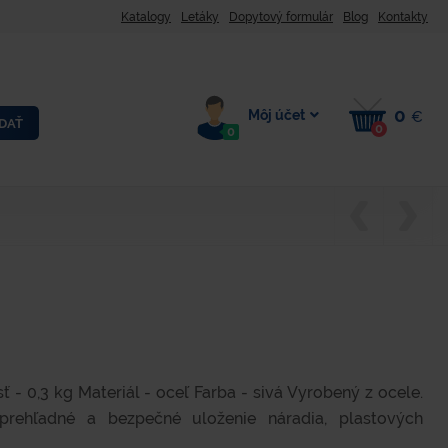
Katalogy
Letáky
Dopytový formulár
Blog
Kontakty
0
Môj účet
€
DAŤ
0
0
- 0,3 kg Materiál - oceľ Farba - sivá Vyrobený z ocele.
prehľadné a bezpečné uloženie náradia, plastových