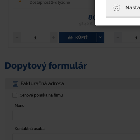
Dostupnosť 2-4 týždne
Dost
Nasta
80 €
98,40 € s DPH
KÚPIŤ
Dopytový formulár
Fakturačná adresa
Cenová ponuka na firmu
Meno
Kontaktná osoba