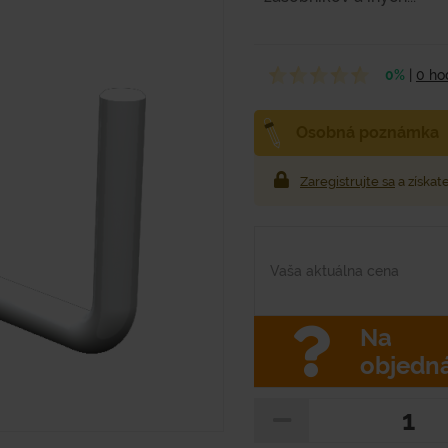
0%
|
0 ho
Osobná poznámka
Zaregistrujte sa
a získat
Vaša aktuálna cena
Na
objedn