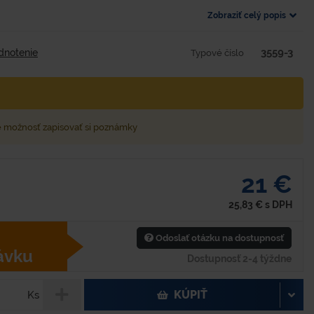
Zobraziť celý popis
3559-3
dnotenie
Typové číslo
e možnosť zapisovať si poznámky
21 €
25,83
€
s DPH
Odoslať otázku na dostupnosť
ávku
Dostupnosť 2-4 týždne
KÚPIŤ
Ks