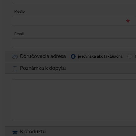
Mesto
Email
Doručovacia adresa
je rovnaká ako fakturačná
Poznámka k dopytu
K produktu