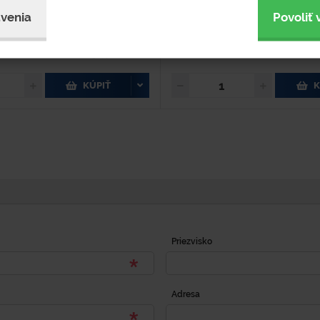
upnosť 2-4 týždne
Dostupnosť 2-4 týždne
venia
Povoliť 
80 €
98,40 € s DPH
KÚPIŤ
K
Priezvisko
Adresa