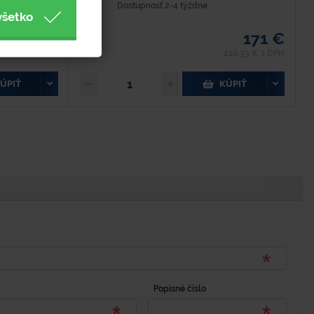
Dostupnosť 2-4 týždne
všetko
42 €
171 €
51,66 € s DPH
210,33 € s DPH
ÚPIŤ
KÚPIŤ
Popisné číslo