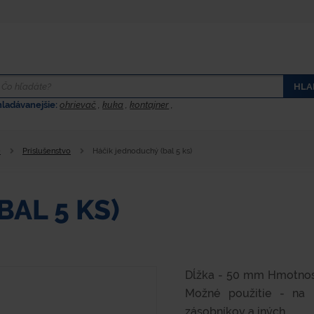
HLA
hladávanejšie:
ohrievač
,
kuka
,
kontajner
,
e
Príslušenstvo
Háčik jednoduchý (bal 5 ks)
AL 5 KS)
Dĺžka - 50 mm Hmotnosť 
Možné použitie - na 
zásobníkov a iných...