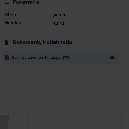
Parametre
Dĺžka
50
mm
Hmotnosť
0,3
kg
Dokumenty k stiahnutiu
Strana v tlačenom katalógu: 276