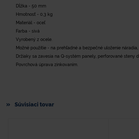
Dĺžka - 50 mm
Hmotnosť - 0,3 kg
Materiál - oceľ
Farba - sivá
Vyrobený z ocele.
Možné použitie - na prehľadné a bezpečné uloženie náradia,
Držiaky sa zavesia na Q-systém panely, perforované steny di
Povrchová úprava zinkovaním.
Súvisiaci tovar