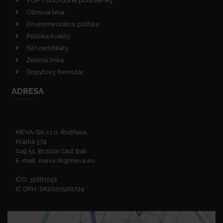
VOP - obchodné podmienky
Obnova lesa
Enviromentálna politika
Politika kvality
ISO certifikáty
Zelená linka
Dopytový formulár
ADRESA
MEVA-SK s.r.o. Rožňava
Krátka 574
049 51, Brzotín časť Bak
E-mail:
meva.sk@meva.eu
IČO: 31681051
IČ DPH: SK2020500724