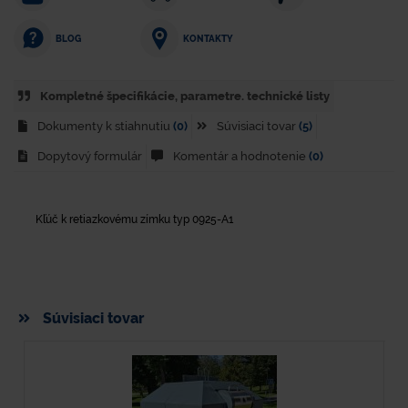
KONTAKTY
BLOG
Kompletné špecifikácie, parametre. technické listy
Dokumenty k stiahnutiu
(0)
Súvisiaci tovar
(5)
Dopytový formulár
Komentár a hodnotenie
(0)
Kľúč k retiazkovému zímku typ 0925-A1
Súvisiaci tovar