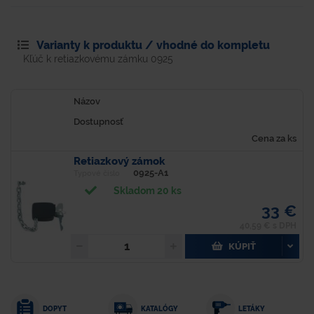
Varianty k produktu / vhodné do kompletu
Kľúč k retiazkovému zámku 0925
Názov
Dostupnosť
Cena za ks
Retiazkový zámok
0925-A1
Typové číslo
Skladom 20 ks
33 €
40,59 € s DPH
KÚPIŤ
DOPYT
KATALÓGY
LETÁKY