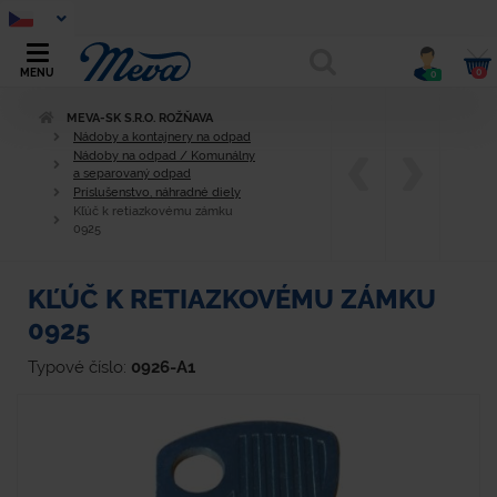
0
MENU
0
MEVA-SK S.R.O. ROŽŇAVA
Nádoby a kontajnery na odpad
Nádoby na odpad / Komunálny
a separovaný odpad
Príslušenstvo, náhradné diely
Kľúč k retiazkovému zámku
0925
KĽÚČ K RETIAZKOVÉMU ZÁMKU
0925
Typové číslo:
0926-A1