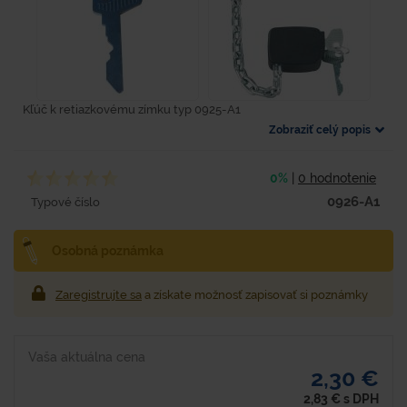
Kľúč k retiazkovému zímku typ 0925-A1
Zobraziť celý popis
0%
|
0 hodnotenie
0926-A1
Typové číslo
Osobná poznámka
Zaregistrujte sa
a získate možnosť zapisovať si poznámky
Vaša aktuálna cena
2,30 €
2,83
€
s DPH