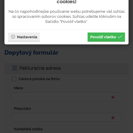
cookies)
Na čo najpohodlnejšie používanie webu potrebujeme váš súhlas
1 590 €
so spracovaním súborov cookies. Súhlas udelíte kliknutím na
1 955,70 € s DPH
tlačidlo "Povoliť všetko".
KÚPIŤ
Nastavenia
Povoliť všetko
Dopytový formulár
Fakturačná adresa
Cenová ponuka na firmu
Meno
Priezvisko
Kontaktná osoba