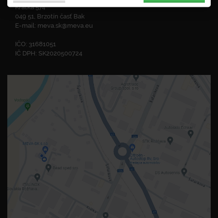
Krátka 574
049 51, Brzotín časť Bak
E-mail:
meva.sk@meva.eu
IČO: 31681051
IČ DPH: SK2020500724