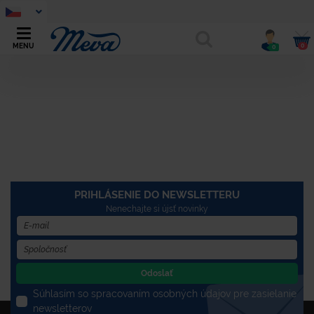
0
MENU
0
PRIHLÁSENIE DO NEWSLETTERU
Nenechajte si újsť novinky
Odoslať
Súhlasím so spracovaním osobných údajov pre zasielanie
newsletterov