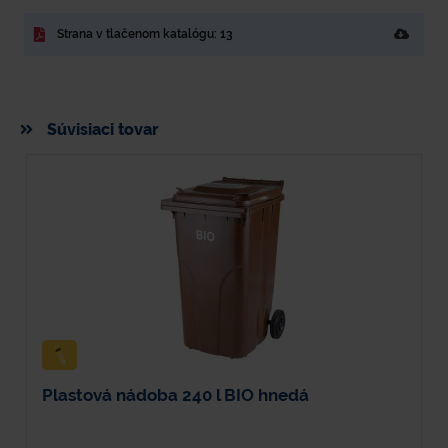
Strana v tlačenom katalógu: 13
Súvisiaci tovar
Plastová nádoba 240 l BIO hnedá
V