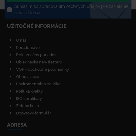
Súhlasím so spracovaním osobných údajov pre zasielanie
newsletterov
UŽITOČNÉ INFORMÁCIE
O nás
Poradenstvo
Reklamačný poriadok
Objednávka newsletterů
VOP - obchodné podmienky
Obnova lesa
Enviromentálna politika
Politika kvality
ISO certifikáty
Zelená linka
Dopytový formulár
ADRESA