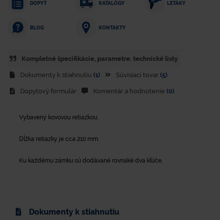
DOPYT
KATALÓGY
LETÁKY
KONTAKTY
BLOG
Kompletné špecifikácie, parametre. technické listy
Dokumenty k stiahnutiu
(1)
Súvisiaci tovar
(5)
Dopytový formulár
Komentár a hodnotenie
(0)
Vybavený kovovou retiazkou.
Dĺžka retiazky je cca 210 mm.
Ku každému zámku sú dodávané rovnaké dva kľúče.
Dokumenty k stiahnutiu