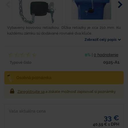
Vybavený kovovou retiazkou. Dĺžka retiazky je cca 210 mm. Ku
každému zámku sú dodávané rovnaké dva kľúče.
Zobraziť celý popis
0%
|
0 hodnotenie
0925-A1
Typové číslo
Osobná poznámka
Zaregistrujte sa
a získate možnosť zapisovať si poznámky
Vaša aktuálna cena
33 €
40,59
€
s DPH