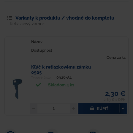
Varianty k produktu / vhodné do kompletu
Retiazkový zámok
Názov
Dostupnosť
Cena za ks
Kľúč k retiazkovému zámku
0925
0926-A1
Typové číslo
Skladom 4 ks
2,30 €
2,83 € s DPH
KÚPIŤ