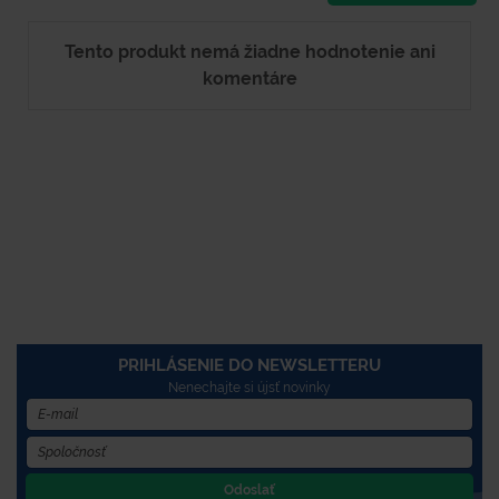
Tento produkt nemá žiadne hodnotenie ani
komentáre
PRIHLÁSENIE DO NEWSLETTERU
Nenechajte si újsť novinky
Odoslať