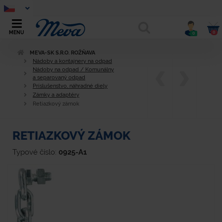
0
MENU
0
MEVA-SK S.R.O. ROŽŇAVA
Nádoby a kontajnery na odpad
Nádoby na odpad / Komunálny
a separovaný odpad
Príslušenstvo, náhradné diely
Zámky a adaptéry
Retiazkový zámok
RETIAZKOVÝ ZÁMOK
Typové číslo:
0925-A1