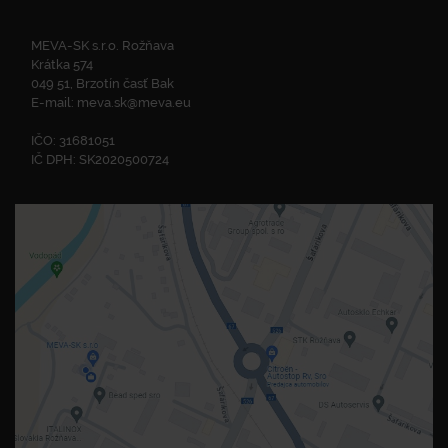
MEVA-SK s.r.o. Rožňava
Krátka 574
049 51, Brzotín časť Bak
E-mail:
meva.sk@meva.eu
IČO: 31681051
IČ DPH: SK2020500724