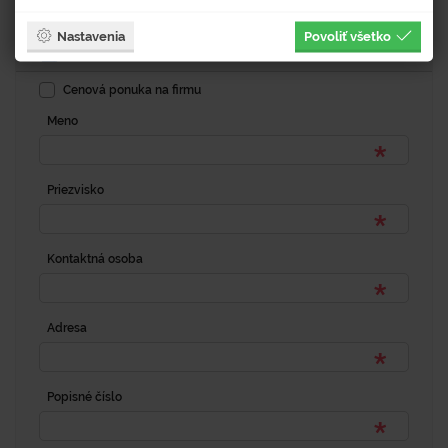
Dopytový formulár
Nastavenia
Povoliť všetko
Fakturačná adresa
Cenová ponuka na firmu
Meno
Priezvisko
Kontaktná osoba
Adresa
Popisné číslo