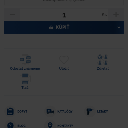
Ks
KÚPIŤ
Odoslať známemu
Uložiť
Zdielať
Tlač
DOPYT
KATALÓGY
LETÁKY
KONTAKTY
BLOG