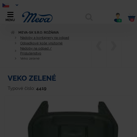
0
MENU
0
MEVA-SK S.R.O. ROŽŇAVA
Nádoby a kontajnery na odpad
Odpadkové koše vnútorné
Nádoby na odpad /
Príslušenstvo
Veko zelené
VEKO ZELENÉ
Typové číslo:
4419