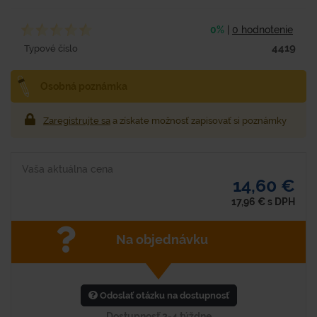
0%
|
0 hodnotenie
4419
Typové číslo
Osobná poznámka
Zaregistrujte sa
a získate možnosť zapisovať si poznámky
Vaša aktuálna cena
14,60 €
17,96
€
s DPH
Na objednávku
Odoslať otázku na dostupnosť
Dostupnosť 2-4 týždne