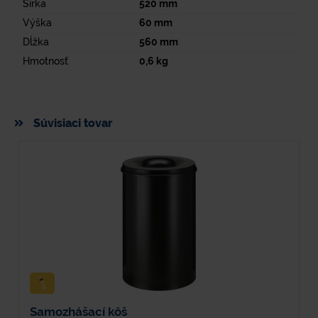
Šírka
520
mm
Výška
60
mm
Dĺžka
560
mm
Hmotnosť
0,6
kg
Súvisiaci tovar
Samozhášací kôš
O