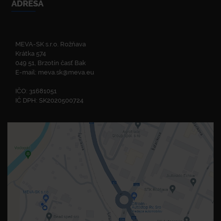
ADRESA
MEVA-SK s.r.o. Rožňava
Krátka 574
049 51, Brzotín časť Bak
E-mail:
meva.sk@meva.eu
IČO: 31681051
IČ DPH: SK2020500724