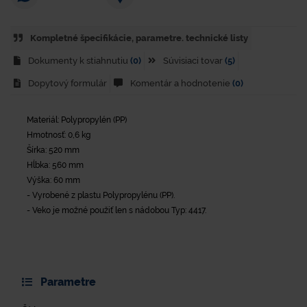
Kompletné špecifikácie, parametre. technické listy
Dokumenty k stiahnutiu
(0)
Súvisiaci tovar
(5)
Dopytový formulár
Komentár a hodnotenie
(0)
Materiál: Polypropylén (PP)
Hmotnosť: 0,6 kg
Šírka: 520 mm
Hĺbka: 560 mm
Výška: 60 mm
- Vyrobené z plastu Polypropylénu (PP).
- Veko je možné použiť len s nádobou Typ: 4417.
Parametre