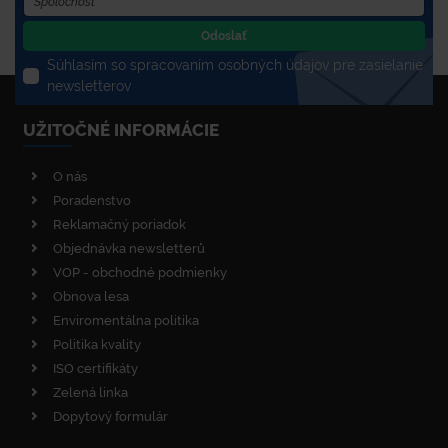
Odoslať
Súhlasím so spracovaním osobných údajov pre zasielanie
newsletterov
UŽITOČNÉ INFORMÁCIE
O nás
Poradenstvo
Reklamačný poriadok
Objednávka newsletterů
VOP - obchodné podmienky
Obnova lesa
Enviromentálna politika
Politika kvality
ISO certifikáty
Zelená linka
Dopytový formulár