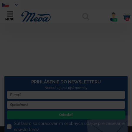
0
MENU
0
PRIHLÁSENIE DO NEWSLETTERU
Nenechajte si újsť novinky
Odoslať
Súhlasím so spracovaním osobných údajov pre zasielanie
newsletterov