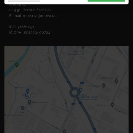
Krátka 574
049 51, Brzotín časť Bak
E-mail:
meva.sk@meva.eu
IČO: 31681051
IČ DPH: SK2020500724