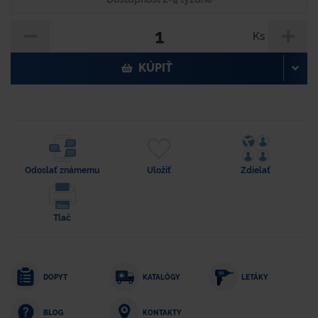
Ks
KÚPIŤ
Odoslať známemu
Uložiť
Zdielať
Tlač
DOPYT
KATALÓGY
LETÁKY
KONTAKTY
BLOG