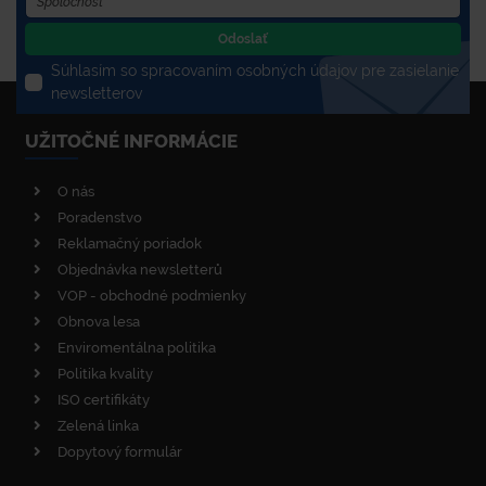
Odoslať
Súhlasím so spracovaním osobných údajov pre zasielanie
newsletterov
UŽITOČNÉ INFORMÁCIE
O nás
Poradenstvo
Reklamačný poriadok
Objednávka newsletterů
VOP - obchodné podmienky
Obnova lesa
Enviromentálna politika
Politika kvality
ISO certifikáty
Zelená linka
Dopytový formulár