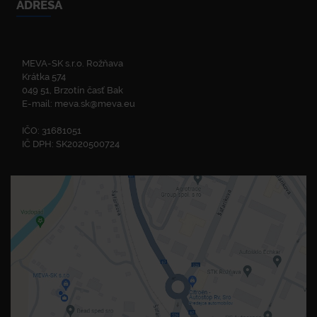
ADRESA
MEVA-SK s.r.o. Rožňava
Krátka 574
049 51, Brzotín časť Bak
E-mail:
meva.sk@meva.eu
IČO: 31681051
IČ DPH: SK2020500724