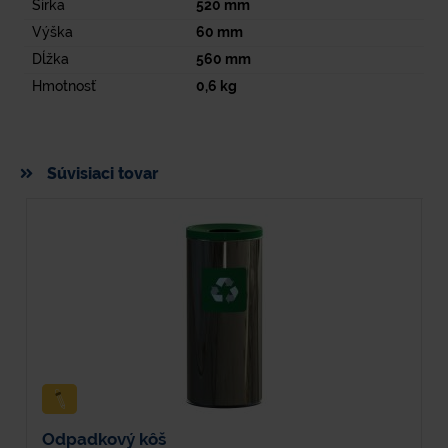
Šírka
520
mm
Výška
60
mm
Dĺžka
560
mm
Hmotnosť
0,6
kg
Súvisiaci tovar
Odpadkový kôš
P