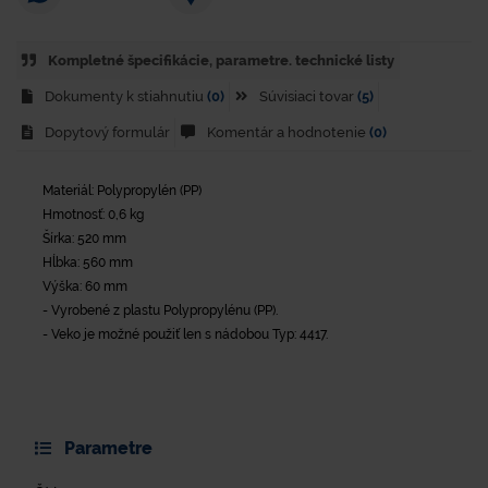
Kompletné špecifikácie, parametre. technické listy
Dokumenty k stiahnutiu
(0)
Súvisiaci tovar
(5)
Dopytový formulár
Komentár a hodnotenie
(0)
Materiál: Polypropylén (PP)
Hmotnosť: 0,6 kg
Šírka: 520 mm
Hĺbka: 560 mm
Výška: 60 mm
- Vyrobené z plastu Polypropylénu (PP).
- Veko je možné použiť len s nádobou Typ: 4417.
Parametre