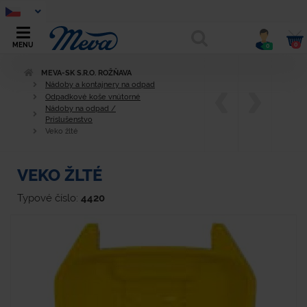
0
MENU
0
MEVA-SK S.R.O. ROŽŇAVA
Nádoby a kontajnery na odpad
Odpadkové koše vnútorné
Nádoby na odpad /
Príslušenstvo
Veko žlté
VEKO ŽLTÉ
Typové číslo:
4420