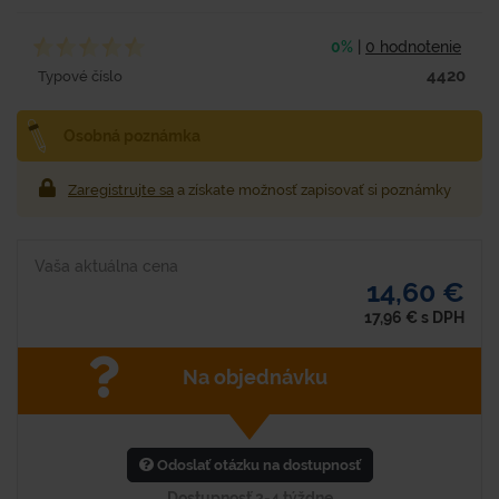
0%
|
0 hodnotenie
4420
Typové číslo
Osobná poznámka
Zaregistrujte sa
a získate možnosť zapisovať si poznámky
Vaša aktuálna cena
14,60 €
17,96
€
s DPH
Na objednávku
Odoslať otázku na dostupnosť
Dostupnosť 2-4 týždne