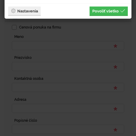
Dopytový formulár
Nastavenia
Povoliť všetko
Fakturačná adresa
Cenová ponuka na firmu
Meno
Priezvisko
Kontaktná osoba
Adresa
Popisné číslo