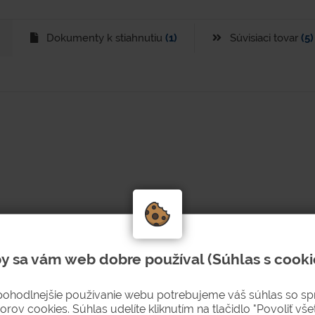
Dokumenty k stiahnutiu
(1)
Súvisiaci tovar
(5)
y sa vám web dobre používal (Súhlas s cooki
jok a priečok.
pohodlnejšie používanie webu potrebujeme váš súhlas so s
orov cookies. Súhlas udelíte kliknutím na tlačidlo "Povoliť všet