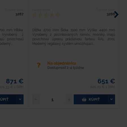
Typové číslo
Hodnotenie
Typové číslo
H
3287
3288
2700 mm Hĺbka:
Dĺžka: 2700 mm Šírka: 1100 mm Výška: 4400 mm
D
Vyrobený z
Vyrobený z pozinkovaných rámov, nosníky majú
H
ajú povrchovú
povrchovú úpravu práškovou farbou RAL 2001.
O
derný...
Moderný regálový systém umožňujúci...
Po
Na objednávku
Dostupnosť 2-4 týždne
871 €
651 €
071,33 € s DPH
800,73 € s DPH
ÚPIŤ
KÚPIŤ