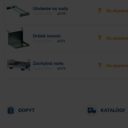
Uloženie na sudy
Na objedn
4070
Typové číslo
Držiak konvíc
Na objedn
4071
Typové číslo
Záchytná vaňa
Na objedn
4072
Typové číslo
DOPYT
KATALÓGY