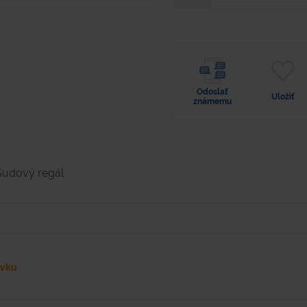
Odoslať
Uložiť
známemu
Sudový regál
ávku