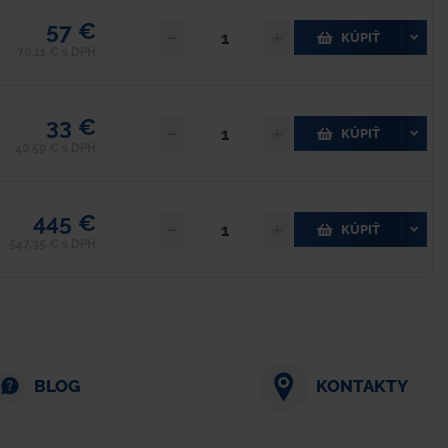
57 €
KÚPIŤ
70,11 € s DPH
33 €
KÚPIŤ
40,59 € s DPH
445 €
KÚPIŤ
547,35 € s DPH
BLOG
KONTAKTY