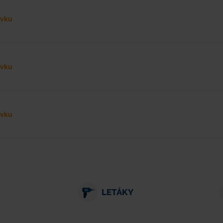
ávku
ávku
ávku
LETÁKY