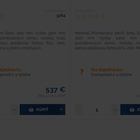
Typové číslo
Hodnotenie
3284
mm Šíkra: 1100 mm Výška: 3300 mm
Materiál: Pozinkovaný plech Šírka: 
ozinkovaných rámov, nosníky majú
1100 mm Výška: 4400 mm 
ravu práškovou farbou RAL 2001.
pozinkovaných rámov, nosníky m
vý systém umožňujúci...
úpravu práškovou farbou RAL 2001. Mo
objednávku
Na objednávku
upnosť 2-4 týždne
Dostupnosť 2-4 týždne
537 €
660,51 € s DPH
1 
KÚPIŤ
K