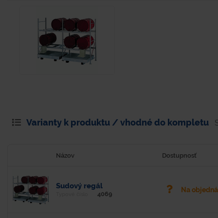
Varianty k produktu / vhodné do kompletu
Názov
Dostupnosť
Sudový regál
Na objedn
4069
Typové číslo