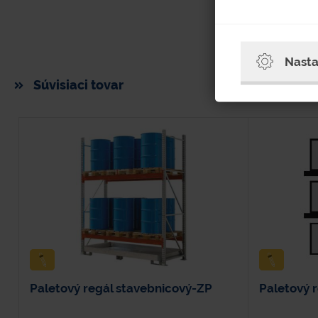
Nasta
Súvisiaci tovar
Paletový regál stavebnicový-ZP
Paletový 