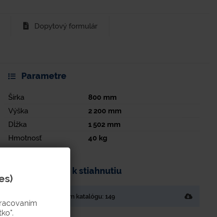
Dopytový formulár
Parametre
Šírka
800
mm
Výška
2 200
mm
Dĺžka
1 502
mm
Hmotnosť
40
kg
Dokumenty k stiahnutiu
es)
Strana v tlačenom katalógu: 149
pracovaním
ko".