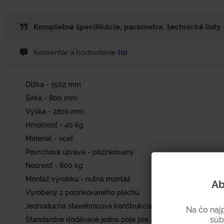
Kompletné špecifikácie, parametre. technické listy
Komentár a hodnotenie
(0)
Dĺžka - 1502 mm
Šírka - 800 mm
Výška - 2200 mm
Hmotnosť - 40 kg
Materiál - oceľ
Povrchová úprava - pozinkovaný
Nosnosť - 600 kg
Montáž výrobku - nutná montáž
Ab
Vyrobený z pozinkovaného plechu.
Jednoduchá stavebnicová konštrukcia zložená z nosných sto
Na čo naj
súb
Štandardne dodávané jedno pole pre 4 sudy.