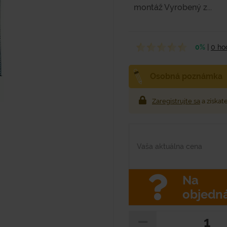
montáž Vyrobený z...
0%
|
0 ho
Osobná poznámka
Zaregistrujte sa
a získat
Vaša aktuálna cena
Na
objedn