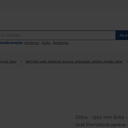
HLA
hladávanejšie:
ohrievač
,
kuka
,
kontajner
,
 mycie stoly
záchytné vane, plastové, kovové, zinkované, vaničky, regále, oleje
Dĺžka - 1502 mm Šírka 
oceľ Povrchová úprava 