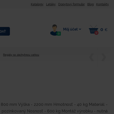
Katalogy
Letáky
Dopytový formulár
Blog
Kontakty
0
Môj účet
€
DAŤ
0
0
Regály so záchytnou vaňou
- 800 mm Výška - 2200 mm Hmotnosť - 40 kg Materiál -
- pozinkovaný Nosnosť - 600 kg Montáž výrobku - nutná