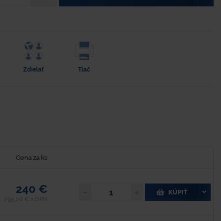
Zdielať
Tlač
Cena za ks
240 €
KÚPIŤ
295,20 € s DPH