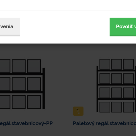
venia
Povoliť 
regál stavebnicový-PP
Paletový regál stavebnic