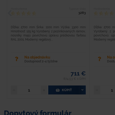
Hodnotenie
Typové číslo
Hodnotenie
3283
Dĺžka: 2700 mm Šírka: 1100 mm Výška: 3300 mm
Dĺžka: 2700 
Hmotnosť: 125 kg Vyrobený z pozinkovaných rámov,
Vyrobený z p
nosníky majú povrchovú úpravu práškovou farbou
povrchovú úp
RAL 2001. Moderný regálový...
Moderný regálo
Na objednávku
Na 
Dostupnosť 2-4 týždne
Dost
711 €
874,53 € s DPH
KÚPIŤ
Dopytový formulár