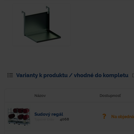
Varianty k produktu / vhodné do kompletu
Názov
Dostupnosť
Sudový regál
Na objedn
4068
Typové číslo