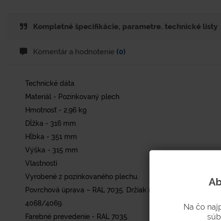
Kompletné špecifikácie, parametre. technické listy
Komentár a hodnotenie
(0)
Technické dáta
Materiál - Pozinkovaný plech
Hmotnosť - 2,96 kg
Dĺžka - 316 mm
Hĺbka - 351 mm
Výška - 315 mm
Vlastnosti
Vyrobené z pozinkovaného plechu.
Ab
Povrchová úprava – RAL 7035. Držiak môže byť rozobraný. D
4068/4069.
Na čo naj
súb
Farebné prevedenie - RAL 7035.