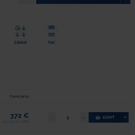
Zdielať
Tlač
Cena za ks
372 €
KÚPIŤ
457,56 € s DPH