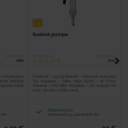
Sudová pumpa
M
Typové číslo
Hodnotenie
Typové číslo
H
1281
7003
u Polyethylenu
Hmotnosť - 1,59 kg Materiál - zinkovaná oceľ/plast
H
pečné stáčanie
Typ kvapaliny - nafta, oleje Výkon - 16 l/min.
v
j polohe. Kohút
Tesnenie - PVC/NBR Pripojenie - G2" vonkajší Pre
a
sudy - 60-216,5 l Dĺžka sacej...
a 
Skladom 5 ks
 dní
Dostupnosť 3-5 pracovných dní
3,20 €
33 €