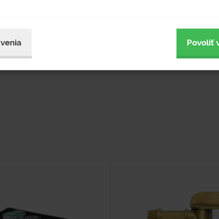
venia
Povoliť 