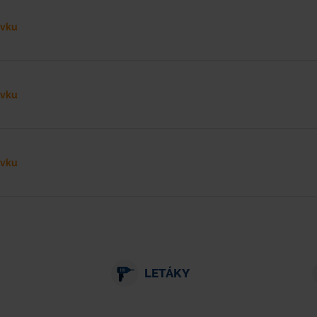
ávku
ávku
ávku
LETÁKY