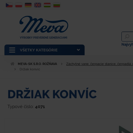
VÝROBKY PREVERENÉ GENERÁCIAMI
Najvy
VŠETKY KATEGÓRIE
MEVA-SK S.R.O. ROŽŇAVA
Záchytné vane, čerpacie stanice, čerpadlá,
Držiak konvíc
DRŽIAK KONVÍC
Typové číslo:
4071