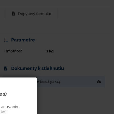
Dopytový formulár
Parametre
Hmotnosť
1
kg
Dokumenty k stiahnutiu
Strana v tlačenom katalógu: 149
es)
pracovaním
ko".