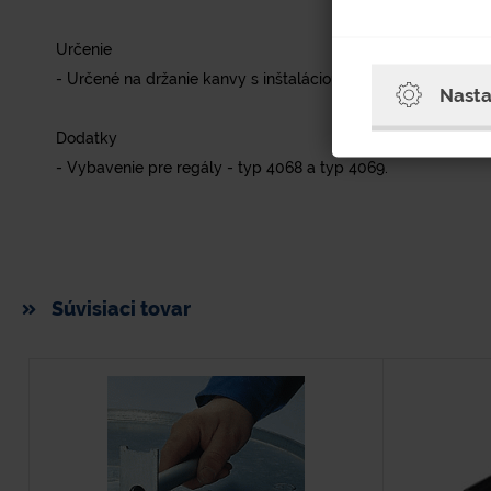
Určenie
- Určené na držanie kanvy s inštaláciou na regál.
Nasta
Dodatky
- Vybavenie pre regály - typ 4068 a typ 4069.
Súvisiaci tovar