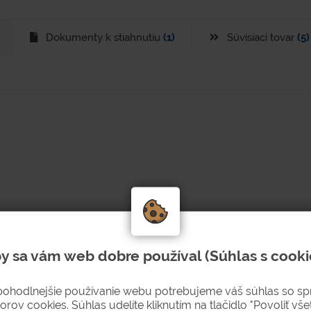
Dokumenty k stiahnutiu
(1)
Súvisiaci tovar
(5)
y sa vám web dobre používal (Súhlas s cooki
ržiak sa zavesuje za nosník hĺbky 33 mm regálov typu
pohodlnejšie používanie webu potrebujeme váš súhlas so s
orov cookies. Súhlas udelíte kliknutím na tlačidlo "Povoliť všet