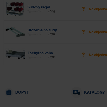
Sudový regál
Na objedn
4069
Typové číslo
Uloženie na sudy
Na objedn
4070
Typové číslo
Záchytná vaňa
Na objedn
4072
Typové číslo
DOPYT
KATALÓGY