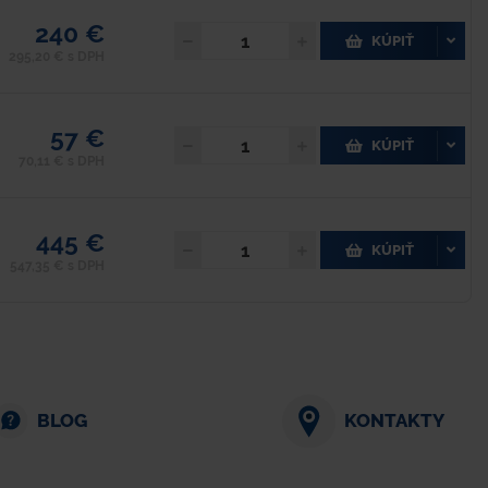
240 €
KÚPIŤ
295,20 € s DPH
57 €
KÚPIŤ
70,11 € s DPH
445 €
KÚPIŤ
547,35 € s DPH
BLOG
KONTAKTY