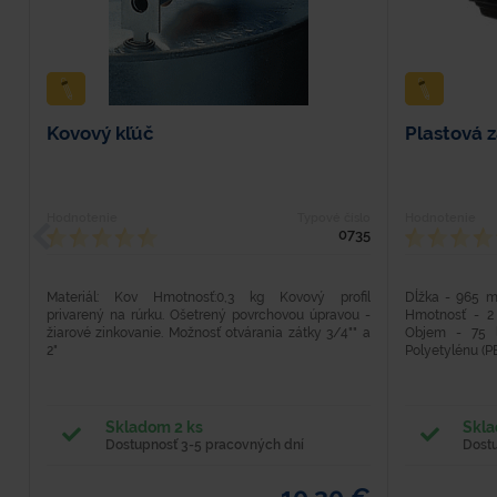
Kovový kľúč
Plastová 
Hodnotenie
Typové číslo
Hodnotenie
0735
Materiál: Kov Hmotnosť:0,3 kg Kovový profil
Dĺžka - 965 
privarený na rúrku. Ošetrený povrchovou úpravou -
Hmotnosť - 2 
žiarové zinkovanie. Možnosť otvárania zátky 3/4"" a
Objem - 75 
2"
Polyetylénu (PE
Skladom 2 ks
Skla
Dostupnosť 3-5 pracovných dní
Dost
10,30 €