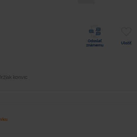
Odoslať
Uložiť
známemu
Držiak konvíc
ávku