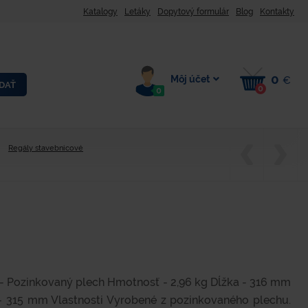
Katalogy
Letáky
Dopytový formulár
Blog
Kontakty
0
Môj účet
€
DAŤ
0
0
Regály stavebnicové
 - Pozinkovaný plech Hmotnosť - 2,96 kg Dĺžka - 316 mm
 315 mm Vlastnosti Vyrobené z pozinkovaného plechu.