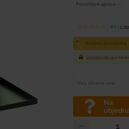
Povrchová úprava –...
0%
|
0 ho
Osobná poznámka
Zaregistrujte sa
a získat
Vaša aktuálna cena
Na
objedn