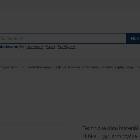
HLA
hladávanejšie:
ohrievač
,
kuka
,
kontajner
,
 mycie stoly
záchytné vane, plastové, kovové, zinkované, vaničky, regále, oleje
Technické dáta Materiál
Hĺbka - 351 mm Výška -