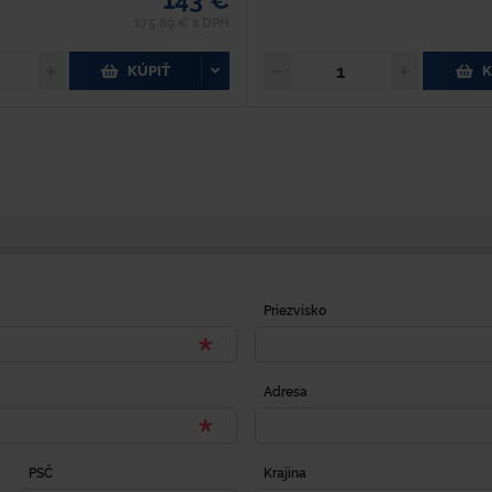
175,89 € s DPH
KÚPIŤ
K
Priezvisko
Adresa
PSČ
Krajina