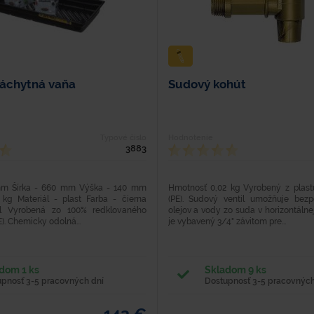
záchytná vaňa
Sudový kohút
Typové číslo
Hodnotenie
3883
mm Šírka - 660 mm Výška - 140 mm
Hmotnosť 0,02 kg Vyrobený z plast
kg Materiál - plast Farba - čierna
(PE). Sudový ventil umožňuje bez
l Vyrobená zo 100% redklovaného
olejov a vody zo suda v horizontálne
). Chemicky odolná...
je vybavený 3/4" závitom pre...
dom 1 ks
Skladom 9 ks
upnosť 3-5 pracovných dní
Dostupnosť 3-5 pracovných
143 €