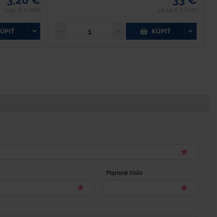
3,94 € s DPH
40,59 € s DPH
ÚPIŤ
KÚPIŤ
Popisné číslo