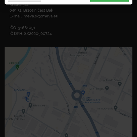
Krátka 574
049 51, Brzotín časť Bak
E-mail:
meva.sk@meva.eu
IČO: 31681051
IČ DPH: SK2020500724