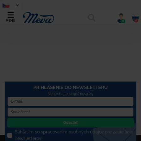
0
MENU
0
PRIHLÁSENIE DO NEWSLETTERU
Nenechajte si újsť novinky
Odoslať
Súhlasím so spracovaním osobných údajov pre zasielanie
newsletterov