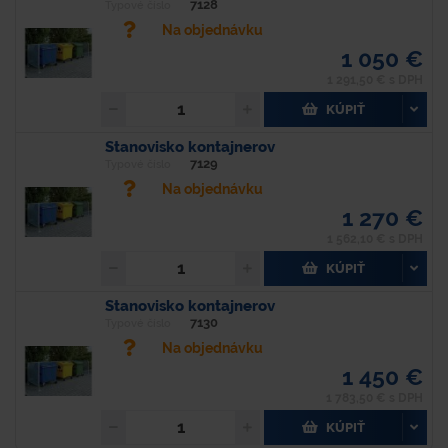
7128
Typové číslo
Na objednávku
1 050 €
1 291,50 € s DPH
KÚPIŤ
Stanovisko kontajnerov
7129
Typové číslo
Na objednávku
1 270 €
1 562,10 € s DPH
KÚPIŤ
Stanovisko kontajnerov
7130
Typové číslo
Na objednávku
1 450 €
1 783,50 € s DPH
KÚPIŤ