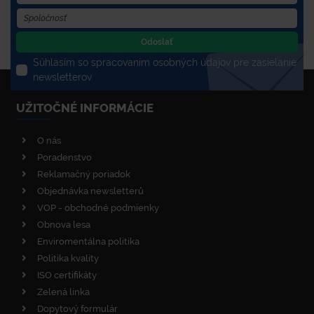
Odoslať
Súhlasím so spracovaním osobných údajov pre zasielanie
newsletterov
UŽITOČNÉ INFORMÁCIE
O nás
Poradenstvo
Reklamačný poriadok
Objednávka newsletterů
VOP - obchodné podmienky
Obnova lesa
Enviromentálna politika
Politika kvality
ISO certifikáty
Zelená linka
Dopytový formulár