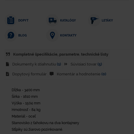
DOPYT
KATALÓGY
LETÁKY
KONTAKTY
BLOG
Kompletné špecifikácie, parametre. technické listy
Dokumenty k stiahnutiu
(1)
Súvisiaci tovar
(5)
Dopytový formulár
Komentár a hodnotenie
(0)
Dĺžka - 3400 mm
Šírka - 1610 mm
Výška - 1504 mm
Hmotnosť - 84 kg
Materiál - oceľ
Stanovisko z ťahokovu na dva kontajnery
Stĺpiky sú žiarovo pozinkované.