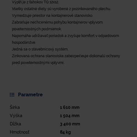
Výplň je z ťahokov TQ 12x12.
Všetky ostatné diely sú vyrobené z pozinkovaného plechu.
Vymedzuje priestor na kontajnerové stanovisko.
Zabrańuje nechcenému pohybu kontajnerov vplyvom
poveternostných podmienok.
Napomáha udržiavať poriadok a zvyšuje komfort v odpadovom
hospodárstve.
Jedná sa o stavebnicový systém.
Zinkovaná ochrana stanoviska zabezpečeuje dokonalú ochrany
pred poveternostnými vplyvmi.
Parametre
Šírka
1 610
mm
Výška
1 504
mm
Dĺžka
3 400
mm
Hmotnosť
84
kg