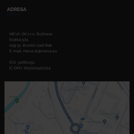
ADRESA
MEVA-SK s.r.o. Rožňava
Krátka 574
049 51, Brzotín časť Bak
E-mail:
meva.sk@meva.eu
IČO: 31681051
IČ DPH: SK2020500724