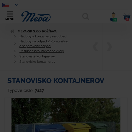
0
MENU
0
MEVA-SK S.R.O. ROŽŇAVA
Nádoby a kontajnery na odpad
Nádoby na odpad / Komunálny
a separovaný odpad
Príslušenstvo, náhradné diely
Stanoviště kontajnerov
Stanovisko kontajnerov
STANOVISKO KONTAJNEROV
Typové číslo:
7127