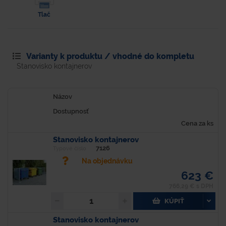
Tlač
Varianty k produktu / vhodné do kompletu
Stanovisko kontajnerov
Názov
Dostupnosť
Cena za ks
Stanovisko kontajnerov
7126
Typové číslo
Na objednávku
623 €
766,29 € s DPH
KÚPIŤ
Stanovisko kontajnerov