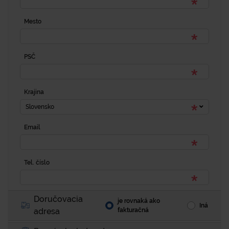
Mesto
PSČ
Krajina
Slovensko
Email
Tel. číslo
Doručovacia
je rovnaká ako
Iná
adresa
fakturačná