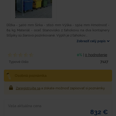
Dĺžka - 3400 mm Šírka - 1610 mm Výška - 1504 mm Hmotnosť -
84 kg Materiál - oceľ Stanovisko z ťahokovu na dva kontajnery
Stĺpiky sú žiarovo pozinkované. Výplň je z ťahokov...
Zobraziť celý popis
0%
|
0 hodnotenie
7127
Typové číslo
Osobná poznámka
Zaregistrujte sa
a získate možnosť zapisovať si poznámky
Vaša aktuálna cena
832 €