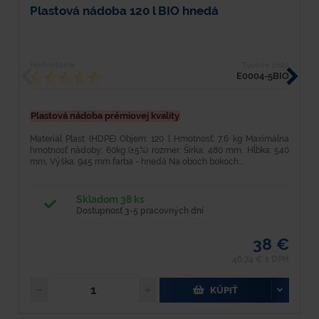
Plastová nádoba 120 l BIO hnedá
K
Hodnotenie
Typové číslo
H
E0004-5BIO
Plastová nádoba prémiovej kvality
M
H
Materiál Plast (HDPE) Objem: 120 l Hmotnosť: 7,6 kg Maximálna
P
hmotnosť nádoby: 60kg (±5%) rozmer: Šírka: 480 mm, Hĺbka: 540
mm, Výška: 945 mm farba - hnedá Na oboch bokoch...
Skladom 38 ks
Dostupnosť 3-5 pracovných dní
38 €
46,74 € s DPH
KÚPIŤ