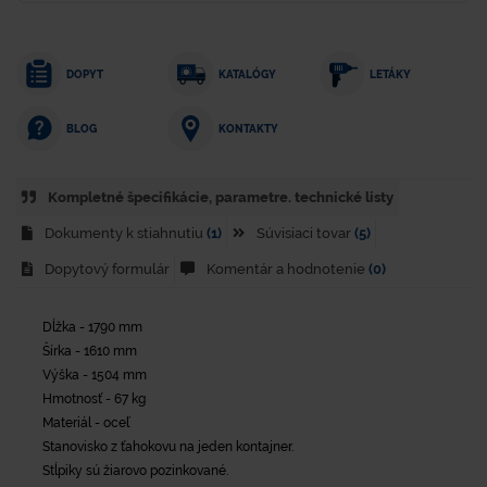
DOPYT
KATALÓGY
LETÁKY
KONTAKTY
BLOG
Kompletné špecifikácie, parametre. technické listy
Dokumenty k stiahnutiu
(1)
Súvisiaci tovar
(5)
Dopytový formulár
Komentár a hodnotenie
(0)
Dĺžka - 1790 mm
Šírka - 1610 mm
Výška - 1504 mm
Hmotnosť - 67 kg
Materiál - oceľ
Stanovisko z ťahokovu na jeden kontajner.
Stĺpiky sú žiarovo pozinkované.