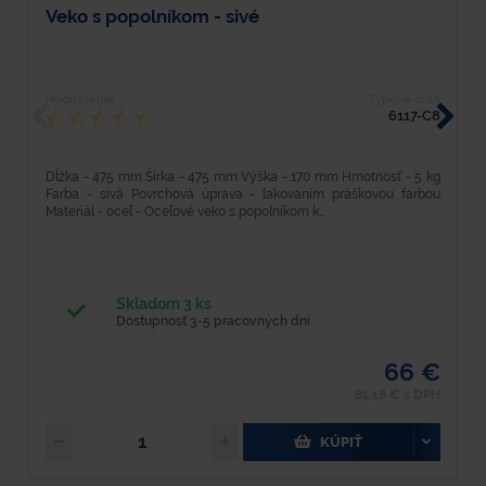
Veko s popolníkom - sivé
L
Hodnotenie
Typové číslo
H
6117-C8
Dĺžka - 475 mm Šírka - 475 mm Výška - 170 mm Hmotnosť - 5 kg
D
Farba - sivá Povrchová úprava - lakovaním práškovou farbou
M
Materiál - oceľ - Oceľové veko s popolníkom k...
V
Skladom 3 ks
Dostupnosť 3-5 pracovných dní
66 €
81,18 € s DPH
KÚPIŤ