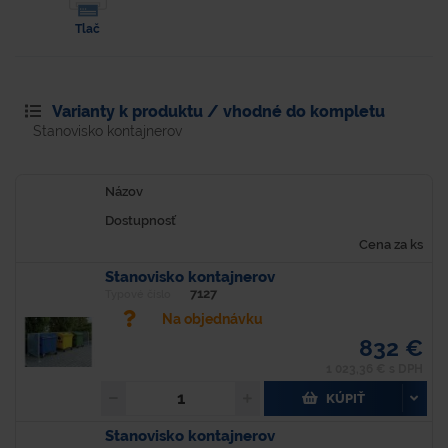
Tlač
Varianty k produktu / vhodné do kompletu
Stanovisko kontajnerov
Názov
Dostupnosť
Cena za ks
Stanovisko kontajnerov
7127
Typové číslo
Na objednávku
832 €
1 023,36 € s DPH
KÚPIŤ
Stanovisko kontajnerov