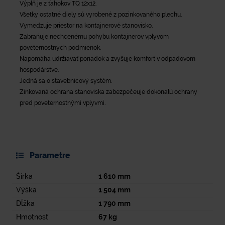
Výplň je z ťahokov TQ 12x12.
Všetky ostatné diely sú vyrobené z pozinkovaného plechu.
Vymedzuje priestor na kontajnerové stanovisko.
Zabrańuje nechcenému pohybu kontajnerov vplyvom
poveternostných podmienok.
Napomáha udržiavať poriadok a zvyšuje komfort v odpadovom
hospodárstve.
Jedná sa o stavebnicový systém.
Zinkovaná ochrana stanoviska zabezpečeuje dokonalú ochrany
pred poveternostnými vplyvmi.
Parametre
Šírka
1 610
mm
Výška
1 504
mm
Dĺžka
1 790
mm
Hmotnosť
67
kg