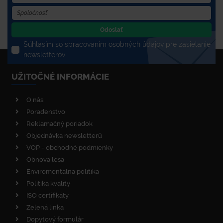
Odoslať
Súhlasím so spracovaním osobných údajov pre zasielanie
newsletterov
UŽITOČNÉ INFORMÁCIE
O nás
Poradenstvo
Reklamačný poriadok
Objednávka newsletterů
VOP - obchodné podmienky
Obnova lesa
Enviromentálna politika
Politika kvality
ISO certifikáty
Zelená linka
Dopytový formulár