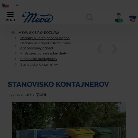
0
MENU
0
MEVA-SK S.R.O. ROŽŇAVA
Nádoby a kontajnery na odpad
Nádoby na odpad / Komunálny
a separovaný odpad
Príslušenstvo, náhradné diely
Stanoviště kontajnerov
Stanovisko kontajnerov
STANOVISKO KONTAJNEROV
Typové číslo:
7126