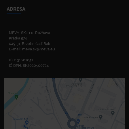
ADRESA
MEVA-SK s.r.o. Rožňava
Krátka 574
049 51, Brzotín časť Bak
E-mail:
meva.sk@meva.eu
IČO: 31681051
IČ DPH: SK2020500724