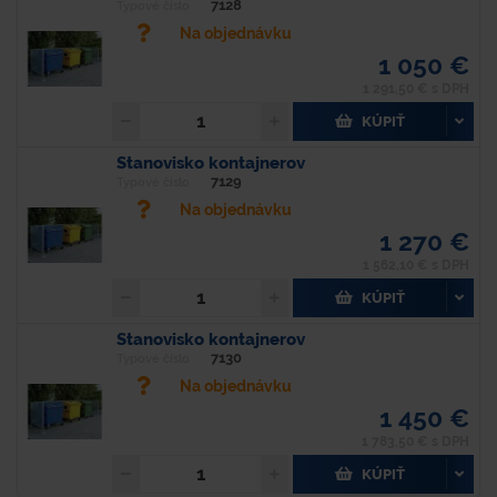
7128
Typové číslo
Na objednávku
1 050 €
1 291,50 € s DPH
KÚPIŤ
Stanovisko kontajnerov
7129
Typové číslo
Na objednávku
1 270 €
1 562,10 € s DPH
KÚPIŤ
Stanovisko kontajnerov
7130
Typové číslo
Na objednávku
1 450 €
1 783,50 € s DPH
KÚPIŤ