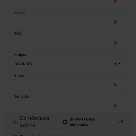
Mesto
PSČ
Krajina
Slovensko
Email
Tel. číslo
Doručovacia
je rovnaká ako
Iná
adresa
fakturačná