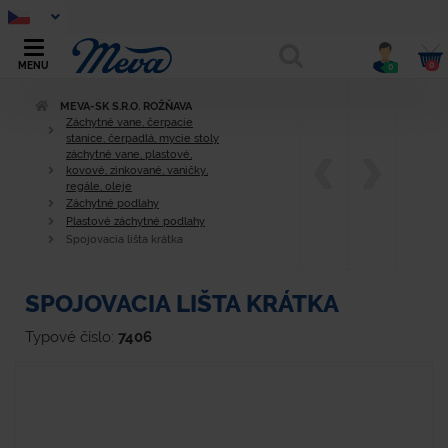
0
MENU
0
MEVA-SK S.R.O. ROŽŇAVA
Záchytné vane, čerpacie
stanice, čerpadlá, mycie stoly
záchytné vane, plastové,
kovové, zinkované, vaničky,
regále, oleje
Záchytné podlahy
Plastové záchytné podlahy
Spojovacia lišta krátka
SPOJOVACIA LIŠTA KRÁTKA
Typové číslo:
7406