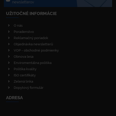
newsletterov
UŽITOČNÉ INFORMÁCIE
O nás
Poradenstvo
Reklamačný poriadok
Objednávka newsletterů
VOP - obchodné podmienky
Obnova lesa
Enviromentálna politika
Politika kvality
ISO certifikáty
Zelená linka
Dopytový formulár
ADRESA