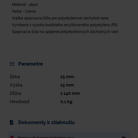
Materiál - plast
Farba - čierna
Krátka spojovacia lišta pre polyetylénové záchytné vane.
Vyrobená z vysoko kvalitného recyklovaného polyetylénu (PE).
Spojovacia lista na spojenie polyetylénových záchytných vaní.
Parametre
Šírka
15
mm
Výška
15
mm
Dĺžka
1 140
mm
Hmotnosť
0,1
kg
Dokumenty k stiahnutiu