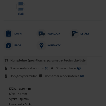
Tlač
DOPYT
KATALÓGY
LETÁKY
KONTAKTY
BLOG
Kompletné špecifikácie, parametre. technické listy
Dokumenty k stiahnutiu
(1)
Súvisiaci tovar
(5)
Dopytový formulár
Komentár a hodnotenie
(0)
Dĺžka - 1140 mm
Šírka - 15 mm
Výška - 15 mm
Hmotnosť - 0,1 kg