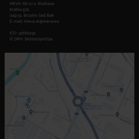
MEVA-SK s.r.o. Rožňava
Krátka 574
049 51, Brzotín časť Bak
E-mail:
meva.sk@meva.eu
IČO: 31681051
IČ DPH: SK2020500724