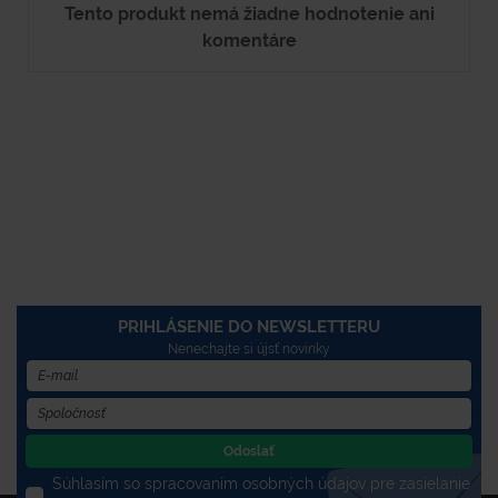
Tento produkt nemá žiadne hodnotenie ani
komentáre
PRIHLÁSENIE DO NEWSLETTERU
Nenechajte si újsť novinky
Odoslať
Súhlasím so spracovaním osobných údajov pre zasielanie