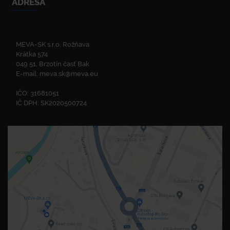
ADRESA
MEVA-SK s.r.o. Rožňava
Krátka 574
049 51, Brzotín časť Bak
E-mail:
meva.sk@meva.eu
IČO: 31681051
IČ DPH: SK2020500724