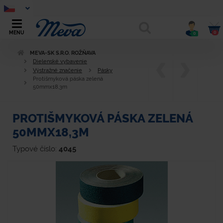
0
MENU
0
MEVA-SK S.R.O. ROŽŇAVA
Dielenské vybavenie
Výstražné značenie
Pásky
Protišmyková páska zelená
50mmx18,3m
PROTIŠMYKOVÁ PÁSKA ZELENÁ
50MMX18,3M
Typové číslo:
4045