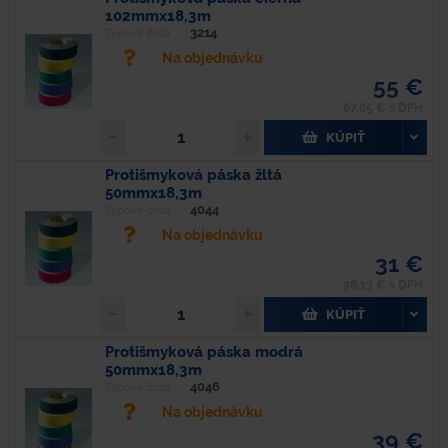
102mmx18,3m
3214
Typové číslo
Na objednávku
55 €
67,65 € s DPH
KÚPIŤ
Protišmyková páska žltá
50mmx18,3m
4044
Typové číslo
Na objednávku
31 €
38,13 € s DPH
KÚPIŤ
Protišmyková páska modrá
50mmx18,3m
4046
Typové číslo
Na objednávku
39 €