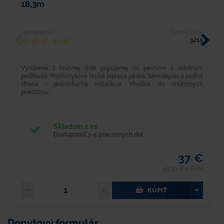
18,3m
Hodnotenie
Typové číslo
H
3215
Vyrobená z brúsnej drte pripojenej na pevnom a odolnom
D
podklade. Protišmyková hrubá lepiaca páska. Samolepiaca zadná
p
strana - jednoduchá inštalácia. Vhodná do vnútorných
ka
priestorov...
Skladom 2 ks
Dostupnosť 3-5 pracovných dní
37 €
45,51 € s DPH
KÚPIŤ
Dopytový formulár