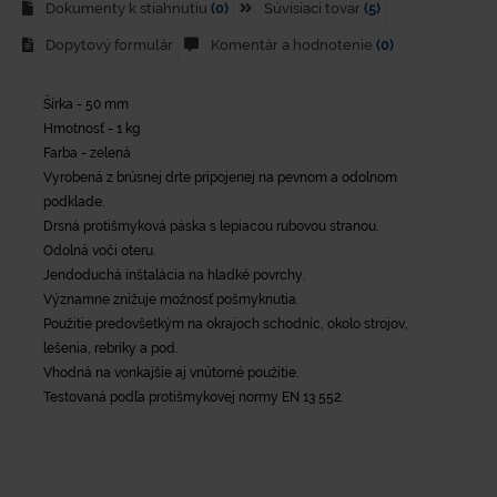
Dokumenty k stiahnutiu
(0)
Súvisiaci tovar
(5)
Dopytový formulár
Komentár a hodnotenie
(0)
Šírka - 50 mm
Hmotnosť - 1 kg
Farba - zelená
Vyrobená z brúsnej drte pripojenej na pevnom a odolnom
podklade.
Drsná protišmyková páska s lepiacou rubovou stranou.
Odolná voči oteru.
Jendoduchá inštalácia na hladké povrchy.
Významne znižuje možnosť pošmyknutia.
Použitie predovšetkým na okrajoch schodníc, okolo strojov,
lešenia, rebríky a pod.
Vhodná na vonkajšie aj vnútorné použitie.
Testovaná podľa protišmykovej normy EN 13 552.