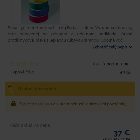
Šírka - 50 mm Hmotnosť - 1 kg Farba - zelená Vyrobená z brúsnej
drte pripojenej na pevnom a odolnom podklade. Drsná
protišmyková páska s lepiacou rubovou stranou. Odolná voči...
Zobraziť celý popis
0%
|
0 hodnotenie
4045
Typové číslo
Osobná poznámka
Zaregistrujte sa
a získate možnosť zapisovať si poznámky
Vaša aktuálna cena
37 €
45,51
€
s DPH