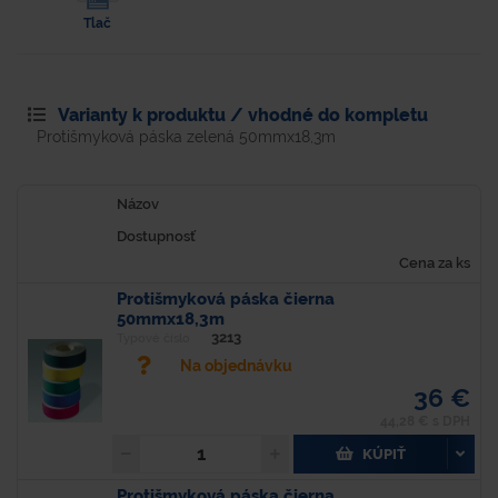
Tlač
Varianty k produktu / vhodné do kompletu
Protišmyková páska zelená 50mmx18,3m
Názov
Dostupnosť
Cena za ks
Protišmyková páska čierna
50mmx18,3m
3213
Typové číslo
Na objednávku
36 €
44,28 € s DPH
KÚPIŤ
Protišmyková páska čierna