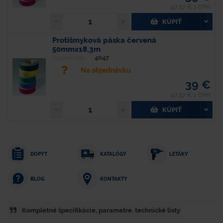
47,97 € s DPH
KÚPIŤ
Protišmyková páska červená
50mmx18,3m
4047
Typové číslo
Na objednávku
39 €
47,97 € s DPH
KÚPIŤ
DOPYT
KATALÓGY
LETÁKY
KONTAKTY
BLOG
Kompletné špecifikácie, parametre. technické listy