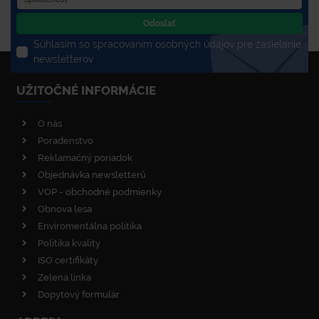
Odoslať
Súhlasím so spracovaním osobných údajov pre zasielanie
newsletterov
UŽITOČNÉ INFORMÁCIE
O nás
Poradenstvo
Reklamačný poriadok
Objednávka newsletterů
VOP - obchodné podmienky
Obnova lesa
Enviromentálna politika
Politika kvality
ISO certifikáty
Zelená linka
Dopytový formulár