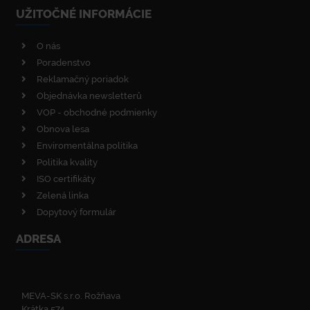
UŽITOČNÉ INFORMÁCIE
O nás
Poradenstvo
Reklamačný poriadok
Objednávka newsletterů
VOP - obchodné podmienky
Obnova lesa
Enviromentálna politika
Politika kvality
ISO certifikáty
Zelená linka
Dopytový formulár
ADRESA
MEVA-SK s.r.o. Rožňava
Krátka 574