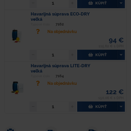
KÚPIŤ
Havarijná súprava ECO-DRY
veľká
7162
Typové číslo
Na objednávku
94 €
115,62 € s DPH
KÚPIŤ
Havarijná súprava LITE-DRY
veľká
7164
Typové číslo
Na objednávku
122 €
150,06 € s DPH
KÚPIŤ