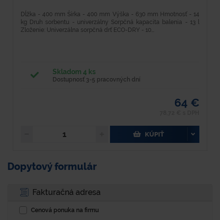
Dĺžka - 400 mm Šírka - 400 mm Výška - 630 mm Hmotnosť - 14
D
kg Druh sorbentu - univerzálny Sorpčná kapacita balenia - 13 l
k
Zloženie: Univerzálna sorpčná drť ECO-DRY - 10...
pr
Skladom 4 ks
Dostupnosť 3-5 pracovných dní
64 €
78,72 € s DPH
KÚPIŤ
Dopytový formulár
Fakturačná adresa
Cenová ponuka na firmu