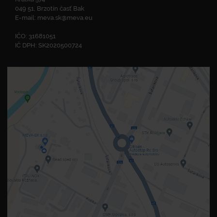
049 51, Brzotín časť Bak
E-mail:
meva.sk@meva.eu
IČO: 31681051
IČ DPH: SK2020500724