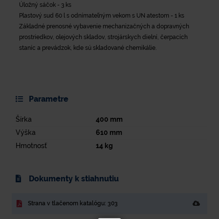
Úložný sáčok - 3 ks
Plastový sud 60 l s odnímateľným vekom s UN atestom - 1 ks
Základné prenosné vybavenie mechanizačných a dopravných
prostriedkov, olejových skladov, strojárskych dielní, čerpacích
staníc a prevádzok, kde sú skladované chemikálie.
Parametre
Šírka
400
mm
Výška
610
mm
Hmotnosť
14
kg
Dokumenty k stiahnutiu
Strana v tlačenom katalógu: 303