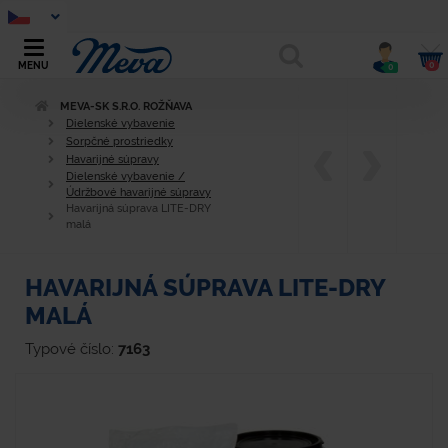
0
MENU
0
MEVA-SK S.R.O. ROŽŇAVA
Dielenské vybavenie
Sorpčné prostriedky
Havarijné súpravy
Dielenské vybavenie /
Údržbové havarijné súpravy
Havarijná súprava LITE-DRY
malá
HAVARIJNÁ SÚPRAVA LITE-DRY
MALÁ
Typové číslo:
7163