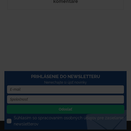
komentáre
PRIHLÁSENIE DO NEWSLETTERU
Nenechajte si újsť novinky
Odoslať
Súhlasím so spracovaním osobných údajov pre zasielanie
newsletterov