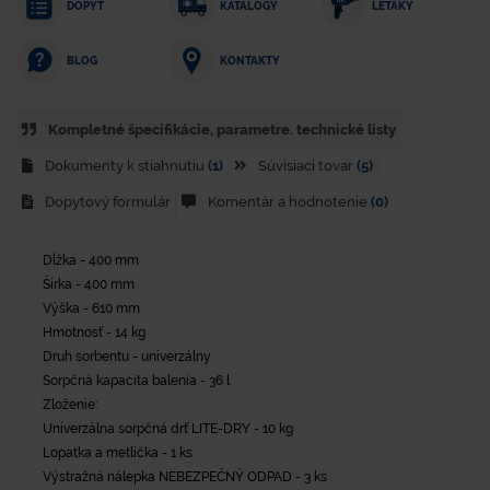
DOPYT
KATALÓGY
LETÁKY
KONTAKTY
BLOG
Kompletné špecifikácie, parametre. technické listy
Dokumenty k stiahnutiu
(1)
Súvisiaci tovar
(5)
Dopytový formulár
Komentár a hodnotenie
(0)
Dĺžka - 400 mm
Šírka - 400 mm
Výška - 610 mm
Hmotnosť - 14 kg
Druh sorbentu - univerzálny
Sorpčná kapacita balenia - 36 l
Zloženie:
Univerzálna sorpčná drť LITE-DRY - 10 kg
Lopatka a metlička - 1 ks
Výstražná nálepka NEBEZPEČNÝ ODPAD - 3 ks