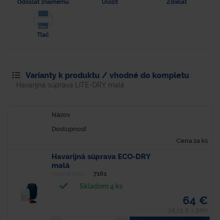
Odoslať známemu
Uložiť
Zdielať
Tlač
Varianty k produktu / vhodné do kompletu
Havarijná súprava LITE-DRY malá
Názov
Dostupnosť
Cena za ks
Havarijná súprava ECO-DRY
malá
7161
Typové číslo
Skladom 4 ks
64 €
78,72 € s DPH