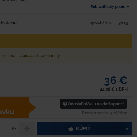
Zobraziť celý popis
3213
dnotenie
Typové číslo
e možnosť zapisovať si poznámky
36 €
44,28
€
s DPH
Odoslať otázku na dostupnosť
ávku
Dostupnosť 2-4 týždne
KÚPIŤ
Ks