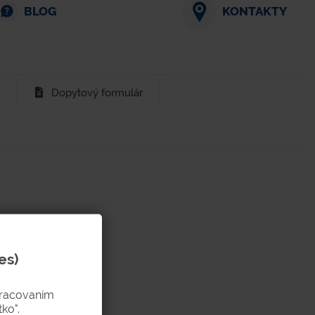
BLOG
KONTAKTY
Dopytový formulár
es)
pracovaním
ko".