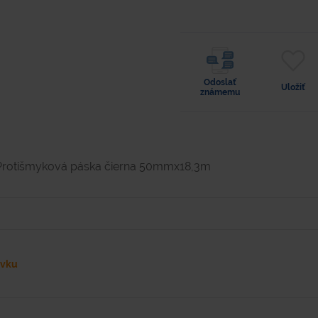
Odoslať
Uložiť
známemu
Protišmyková páska čierna 50mmx18,3m
ávku