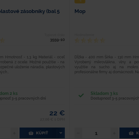
plastové zásobníky (bal 5
Mop
Typové číslo
Hodnotenie
3559-10
m Hmotnosť - 1,3 kg Materiál - oceľ
Dĺžka - 400 mm Šírka - 130 mm Hmo
yrobená z ocele. Možné použitie - na
Vyrobený mikrovlákna, vlny a po
ezpečné uloženie náradia, plastových
využitie na sucho aj na mokro
ých...
profesionálne firmy aj domácnosti. Na.
dom 2 ks
Skladom 3 ks
upnosť 3-5 pracovných dní
Dostupnosť 3-5 pracovných
22 €
27,06 € s DPH
KÚPIŤ
K