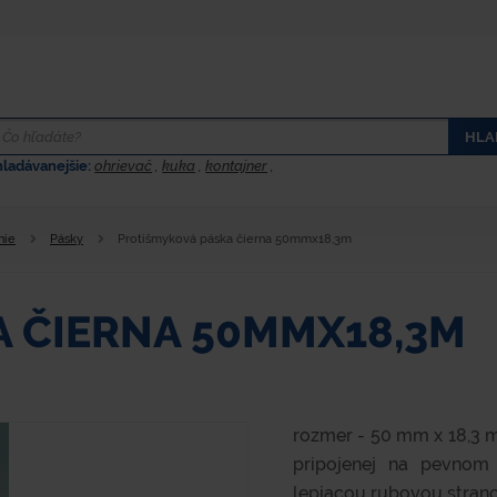
HLA
hladávanejšie:
ohrievač
,
kuka
,
kontajner
,
nie
Pásky
Protišmyková páska čierna 50mmx18,3m
 ČIERNA 50MMX18,3M
rozmer - 50 mm x 18,3 m
pripojenej na pevnom
lepiacou rubovou stranou