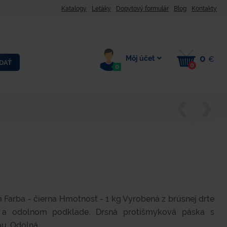
Katalogy
Letáky
Dopytový formulár
Blog
Kontakty
0
Môj účet
€
DAŤ
0
0
 Farba - čierna Hmotnosť - 1 kg Vyrobená z brúsnej drte
 a odolnom podklade. Drsná protišmyková páska s
. Odolná...