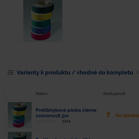
Varianty k produktu / vhodné do kompletu
Názov
Dostupnosť
Protišmyková páska čierna
102mmx18,3m
Na objedn
3214
Typové číslo