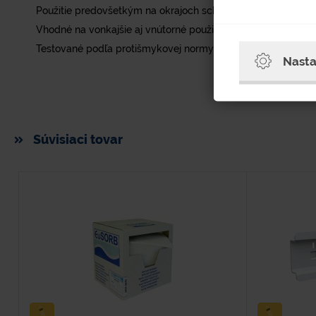
Použitie predovšetkým na okrajoch schodov, okolo strojov, le
Vhodné na vonkajšie aj vnútorné použitie.
Testované podľa protišmykovej normy EN 13 552.
Nasta
Súvisiaci tovar