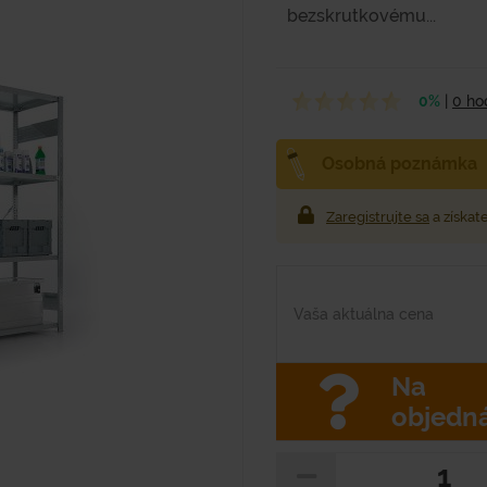
bezskrutkovému...
0%
|
0 ho
Osobná poznámka
Zaregistrujte sa
a získat
Vaša aktuálna cena
Na
objedn