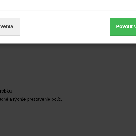
venia
Povoliť 
ýrobku.
hé a rýchle prestavenie políc.