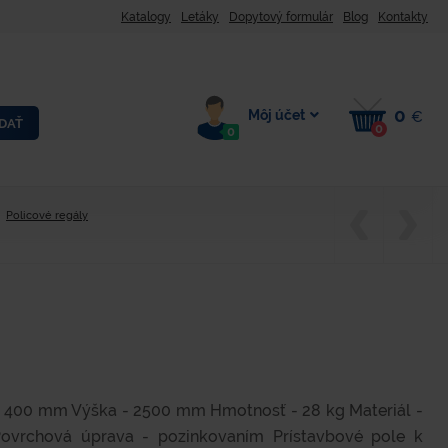
Katalogy
Letáky
Dopytový formulár
Blog
Kontakty
0
Môj účet
€
DAŤ
0
0
Policové regály
- 400 mm Výška - 2500 mm Hmotnosť - 28 kg Materiál -
Povrchová úprava - pozinkovaním Prístavbové pole k