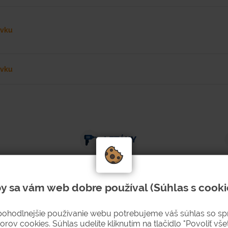
ávku
ávku
LETÁKY
y sa vám web dobre používal (Súhlas s cooki
Dokumenty k stiahnutiu
(1)
Súvisiaci tovar
(5)
pohodlnejšie používanie webu potrebujeme váš súhlas so s
orov cookies. Súhlas udelíte kliknutím na tlačidlo "Povoliť všet