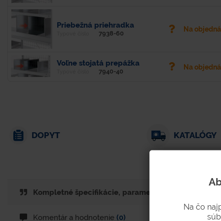
Priebežná priehradka
Na objedn
7938-60
Typové číslo
Voľne stojatá prepážka
Na objedn
7940-40
Typové číslo
DOPYT
KATALÓGY
Ab
Kompletné špecifikácie, parametre. technické listy
Na čo naj
súb
Komentár a hodnotenie
(0)