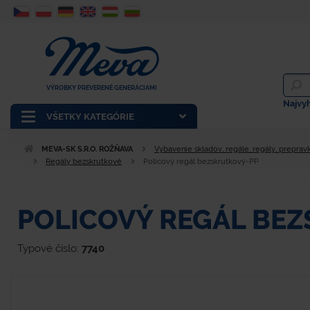
VÝROBKY PREVERENÉ GENERÁCIAMI
Najvy
VŠETKY KATEGÓRIE
MEVA-SK S.R.O. ROŽŇAVA
Vybavenie skladov, regále, regály, prepravk
Regály bezskrutkové
Policový regál bezskrutkový-PP
POLICOVÝ REGÁL BE
Typové číslo:
7740