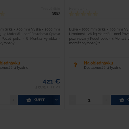
Typové číslo
Hodnotenie
3597
mm Šírka - 500 mm Výška - 2000 mm
Dĺžka - 1000 mm Šírka - 400 mm V
5 kg Materiál - oceľ Povrchová úprava
Hmotnosť - 26 kg Materiál - oceľ Pov
 Počet políc - 8 Montáž výrobku -
pozinkovaný Počet políc - 4 Montáž 
yrobený...
montáž Vyrobený z...
objednávku
Na objednávku
upnosť 2-4 týždne
Dostupnosť 2-4 týždne
421 €
517,83 € s DPH
KÚPIŤ
K