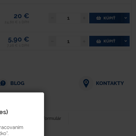
20 €
KÚPIŤ
24,60 € s DPH
5,90 €
KÚPIŤ
7,26 € s DPH
BLOG
KONTAKTY
es)
Dopytový formulár
pracovaním
ko".