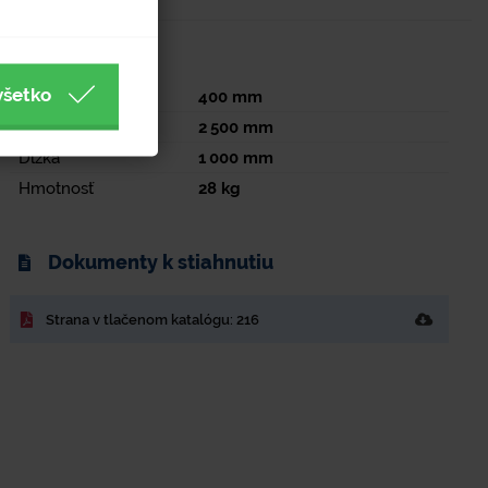
Parametre
všetko
Šírka
400
mm
Výška
2 500
mm
Dĺžka
1 000
mm
Hmotnosť
28
kg
Dokumenty k stiahnutiu
Strana v tlačenom katalógu: 216