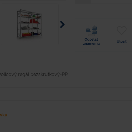
Odoslať
Uložiť
známemu
Policový regál bezskrutkový-PP
ávku