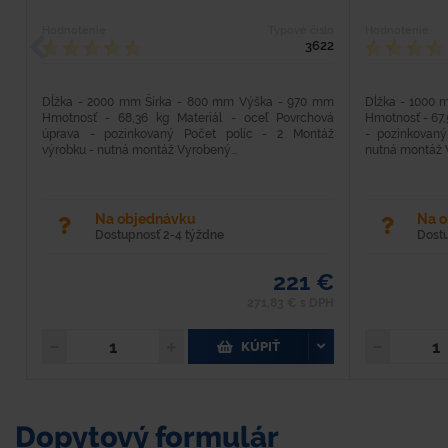
Hodnotenie
Typové číslo
Hodnotenie
3622
Dĺžka - 2000 mm Šírka - 800 mm Výška - 970 mm
Dĺžka - 1000 
Hmotnosť - 68,36 kg Materiál - oceľ Povrchová
Hmotnosť - 67,
úprava - pozinkovaný Počet políc - 2 Montáž
- pozinkovaný
výrobku - nutná montáž Vyrobený...
nutná montáž V
Na objednávku
Na 
Dostupnosť 2-4 týždne
Dost
221 €
271,83 € s DPH
KÚPIŤ
Dopytový formulár