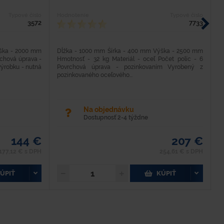
Typové číslo
Hodnotenie
Typové číslo
H
3572
7733
ýška - 2000 mm
Dĺžka - 1000 mm Šírka - 400 mm Výška - 2500 mm
V
rchová úprava -
Hmotnosť - 32 kg Materiál - oceľ Počet políc - 6
výrobku - nutná
Povrchová úprava - pozinkovaním Vyrobený z
pozinkovaného oceľového...
Na objednávku
Dostupnosť 2-4 týždne
144 €
207 €
C
177,12 € s DPH
254,61 € s DPH
ÚPIŤ
KÚPIŤ