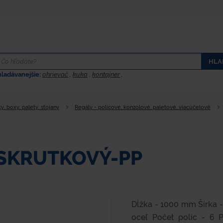
HLA
hladávanejšie:
ohrievač
,
kuka
,
kontajner
,
y, boxy, palety, stojany
Regály - policové, konzolové, paletové, viacúčelové
ZSKRUTKOVÝ-PP
Dĺžka - 1000 mm Šírka 
oceľ Počet políc - 6 