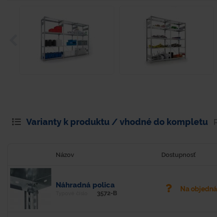
Varianty k produktu / vhodné do kompletu
Názov
Dostupnosť
Náhradná polica
Na objedn
3572-B
Typové číslo