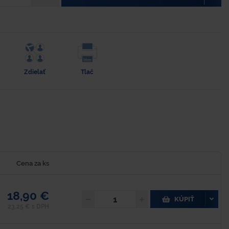
Zdielať
Tlač
Cena za ks
18,90 €
KÚPIŤ
23,25 € s DPH