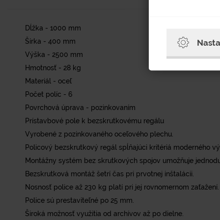
Dĺžka - 1000 mm
Nasta
Šírka - 400 mm
Výška - 2500 mm
Hmotnosť - 28 kg
Materiál - oceľ
Počet políc - 6
Povrchová úprava - pozinkovaním
Prístavbové pole k bezskrutkovému regálu
Vyrobené z pozinkovaného oceľového plechu.
Policový bezskrutkový regál spĺňajúci kritériá moderného v
Montážny systém bez skrutkových spojov umožňuje jednoduc
Bezskrutková montáž šetrí čas pri prvotnej inštalácii.
Nosnosť police až 230 kg platí pri jej rovnomernom zaťažení.
Police sú prestaviteľné po 25 mm.
Široká možnosť využitia od archívov až po dielne.