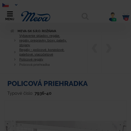
0
MENU
0
MEVA-SK S.R.O. ROŽŇAVA
Vybavenie skladov, regále,
regály, prepravky, boxy, palety,
stojany
Regály - policové, konzolové,
paletové, viacúčelové
Policové regály
Policová priehradka
POLICOVÁ PRIEHRADKA
Typové číslo:
7936-40