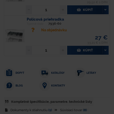
29,52 € s DPH
KÚPIŤ
Policová priehradka
7936-60
Typové číslo
Na objednávku
27 €
33,21 € s DPH
KÚPIŤ
DOPYT
KATALÓGY
LETÁKY
KONTAKTY
BLOG
Kompletné špecifikácie, parametre. technické listy
Dokumenty k stiahnutiu
(1)
Súvisiaci tovar
(8)