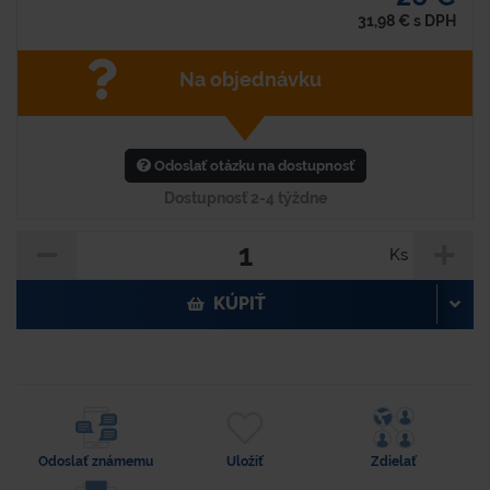
31,98
€
s DPH
Na objednávku
Odoslať otázku na dostupnosť
Dostupnosť 2-4 týždne
Ks
KÚPIŤ
Odoslať známemu
Uložiť
Zdielať