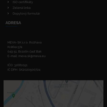
ISO certifikáty
Zelená linka
Dopytový formulár
ADRESA
MEVA-SK s.r.o. Rožňava
Krátka 574
049 51, Brzotín časť Bak
E-mail:
meva.sk@meva.eu
IČO: 31681051
IČ DPH: SK2020500724