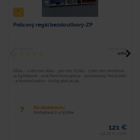
Policový regál bezskrutkový-ZP
P
Hodnotenie
Typové číslo
H
4062
Dĺžka - 1 000 mm Šírka - 300 mm Výška - 2 000 mm Hmotnosť -
D
14 kg Materiál - oceľ Povrchová úprava - pozinkovaný Počet políc
4
- 4 Nosnosť police - 100 kg (platí pri jej...
p
Na objednávku
Dostupnosť 2-4 týždne
121 €
148,83 € s DPH