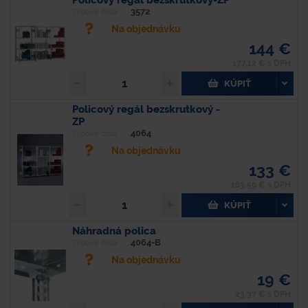
3572
Typové číslo
Na objednávku
144 €
177,12 € s DPH
KÚPIŤ
Policový regál bezskrutkový -
ZP
4064
Typové číslo
Na objednávku
133 €
163,59 € s DPH
KÚPIŤ
Náhradná polica
4064-B
Typové číslo
Na objednávku
19 €
23,37 € s DPH