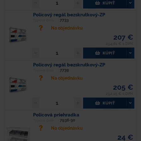
KÚPIŤ
Policový regál bezskrutkový-ZP
7733
Typové číslo
Na objednávku
207 €
254,61 € s DPH
KÚPIŤ
Policový regál bezskrutkový-ZP
7739
Typové číslo
Na objednávku
205 €
252,15 € s DPH
KÚPIŤ
Policová priehradka
7936-30
Typové číslo
Na objednávku
24 €