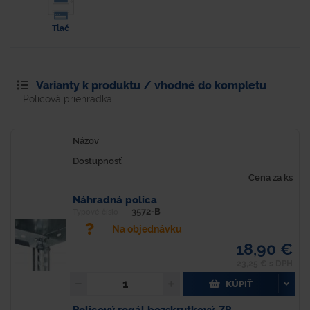
Tlač
Varianty k produktu / vhodné do kompletu
Policová priehradka
Názov
Dostupnosť
Cena za ks
Náhradná polica
3572-B
Typové číslo
Na objednávku
18,90 €
23,25 € s DPH
KÚPIŤ
Policový regál bezskrutkový-ZP