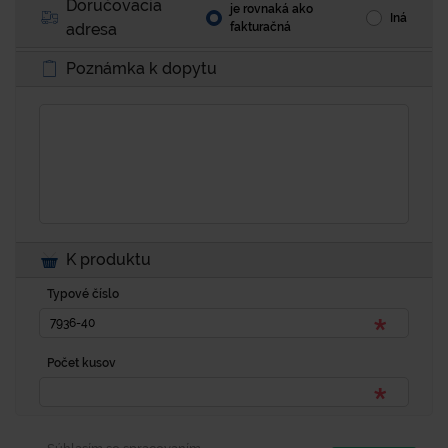
Doručovacia
je rovnaká ako
Iná
adresa
fakturačná
Poznámka k dopytu
K produktu
Typové číslo
Počet kusov