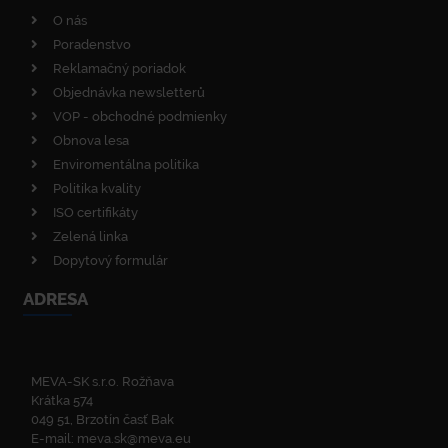
O nás
Poradenstvo
Reklamačný poriadok
Objednávka newsletterů
VOP - obchodné podmienky
Obnova lesa
Enviromentálna politika
Politika kvality
ISO certifikáty
Zelená linka
Dopytový formulár
ADRESA
MEVA-SK s.r.o. Rožňava
Krátka 574
049 51, Brzotín časť Bak
E-mail:
meva.sk@meva.eu