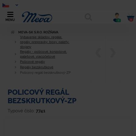
0
MENU
0
MEVA-SK S.R.O. ROŽŇAVA
Vybavenie skladov, regále,
regály, prepravky, boxy, palety,
stojany
Regály - policové, konzolové,
paletové, viacúčelové
Policové regály
Regály bezskrutkové
Policový regál bezskrutkový-ZP
POLICOVÝ REGÁL
BEZSKRUTKOVÝ-ZP
Typové číslo:
7741