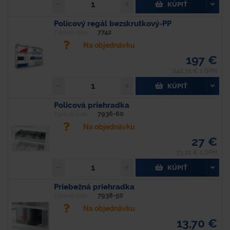
KÚPIŤ
Policový regál bezskrutkový-PP
7742
Typové číslo
Na objednávku
197 €
242,31 € s DPH
KÚPIŤ
Policová priehradka
7936-60
Typové číslo
Na objednávku
27 €
33,21 € s DPH
KÚPIŤ
Priebežná priehradka
7938-50
Typové číslo
Na objednávku
13,70 €