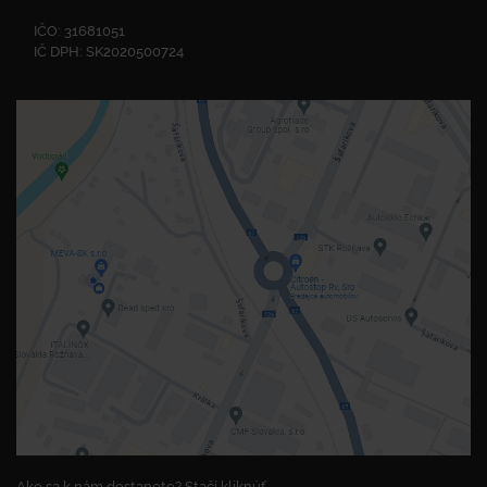
IČO: 31681051
IČ DPH: SK2020500724
Ako sa k nám dostanete? Stačí kliknúť.