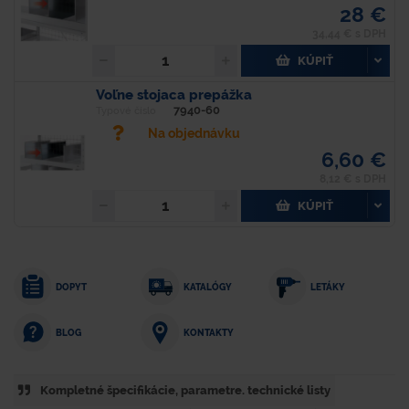
28 €
34,44 € s DPH
KÚPIŤ
Voľne stojaca prepážka
7940-60
Typové číslo
Na objednávku
6,60 €
8,12 € s DPH
KÚPIŤ
DOPYT
KATALÓGY
LETÁKY
KONTAKTY
BLOG
Kompletné špecifikácie, parametre. technické listy