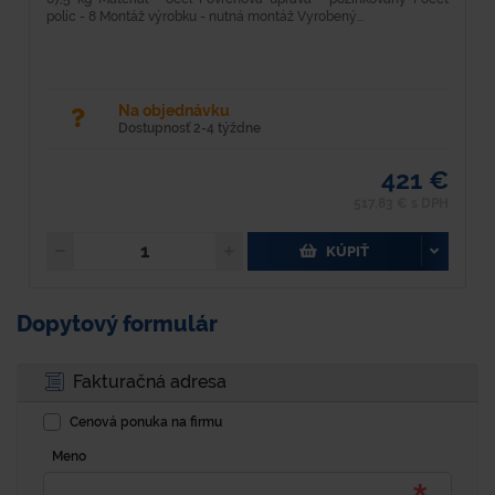
políc - 8 Montáž výrobku - nutná montáž Vyrobený...
po
Na objednávku
Dostupnosť 2-4 týždne
421 €
517,83 € s DPH
KÚPIŤ
Dopytový formulár
Fakturačná adresa
Cenová ponuka na firmu
Meno