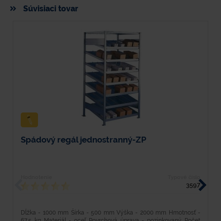
Súvisiaci tovar
Spádový regál jednostranný-ZP
P
Hodnotenie
Typové číslo
H
3597
Dĺžka - 1000 mm Šírka - 500 mm Výška - 2000 mm Hmotnosť -
D
67,5 kg Materiál - oceľ Povrchová úprava - pozinkovaný Počet
3