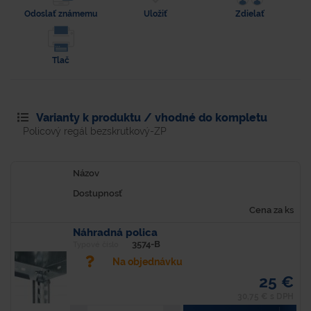
Odoslať známemu
Uložiť
Zdielať
Tlač
Varianty k produktu / vhodné do kompletu
Policový regál bezskrutkový-ZP
Názov
Dostupnosť
Cena za ks
Náhradná polica
3574-B
Typové číslo
Na objednávku
25 €
30,75 € s DPH