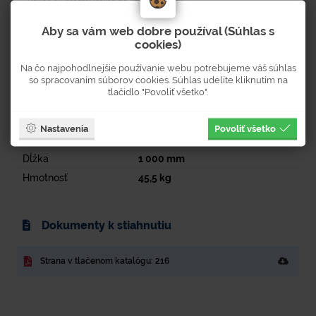
Police sú prestaviteľné po 25 mm.
Široká možnosť využitia od archívov až po dielne.
Aby sa vám web dobre používal (Súhlas s
cookies)
Na čo najpohodlnejšie používanie webu potrebujeme váš súhlas
so spracovaním súborov cookies. Súhlas udelíte kliknutím na
Parametre
tlačidlo "Povoliť všetko".
Šírka
600
mm
Nastavenia
Povoliť všetko
Výška
2 500
mm
Dĺžka
1 000
mm
Hmotnosť
45,5
kg
Dokumenty k stiahnutiu
Strana v tlačenom katalógu: 216