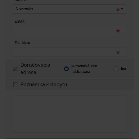
Krajina
Slovensko
Email
Tel. číslo
Doručovacia
je rovnaká ako
Iná
adresa
fakturačná
Poznámka k dopytu