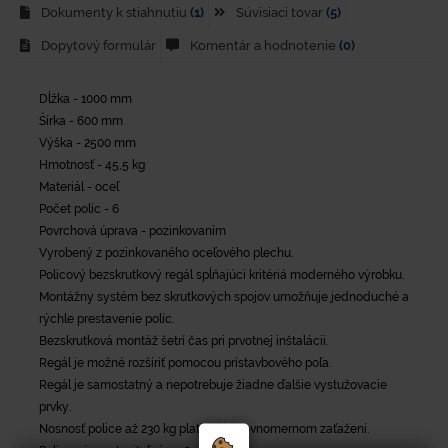
Dokumenty k stiahnutiu
(1)
Súvisiaci tovar
(5)
Dopytový formulár
Komentár a hodnotenie
(0)
Dĺžka - 1000 mm
Šírka - 600 mm
Výška - 2500 mm
Hmotnosť - 45,5 kg
Materiál - oceľ
Počet políc - 6
Povrchová úprava - pozinkovaním
Vyrobený z pozinkovaného oceľového plechu.
Policový bezskrutkový regál spĺňajúci kritériá moderného výrobku.
Montážny systém bez skrutkových spojov umožňuje jednoduché a
rýchle prestavenie políc.
Bezskrutková montáž šetrí čas pri prvotnej inštalácii.
Regál je možné rozšíriť pomocou prístavbového poľa.
Regál je samostatný a nepotrebuje žiadne ďalšie vystužovacie
prvky.
Nosnosť police až 230 kg platí pri jej rovnomernom zaťažení.