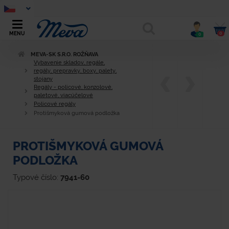
0
MENU
0
MEVA-SK S.R.O. ROŽŇAVA
Vybavenie skladov, regále,
regály, prepravky, boxy, palety,
stojany
Regály - policové, konzolové,
paletové, viacúčelové
Policové regály
Protišmyková gumová podložka
PROTIŠMYKOVÁ GUMOVÁ
PODLOŽKA
Typové číslo:
7941-60