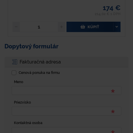
174 €
214,02 € s DPH
KÚPIŤ
Dopytový formulár
Fakturačná adresa
Cenová ponuka na firmu
Meno
Priezvisko
Kontaktná osoba