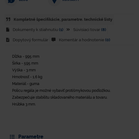
Kompletné špecifikácie, parametre. technické listy
Dokumenty k stiahnutiu
(1)
Súvisiaci tovar
(8)
Dopytový formulár
Komentár a hodnotenie
(0)
Dĺžka - 995 mm
Šírka - 595 mm
Výška - 3 mm
Hmotnosť - 1,6 kg
Materiál - guma
Policu regála je možné vybaviť protišmykovou podložkou.
Zabezpečuje stabilitu skladovaného materiálu a tovaru.
Hrúbka 3 mm.
Parametre