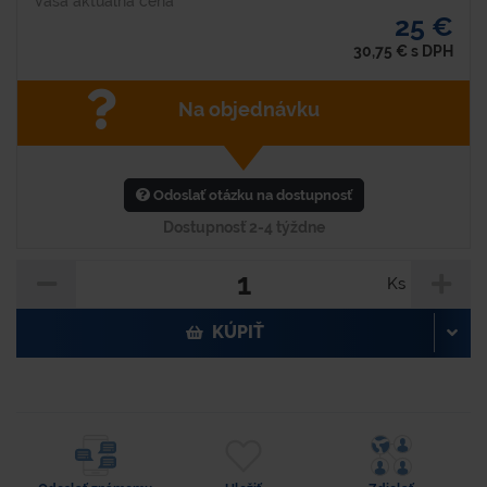
Vaša aktuálna cena
25 €
30,75
€
s DPH
Na objednávku
Odoslať otázku na dostupnosť
Dostupnosť 2-4 týždne
Ks
KÚPIŤ