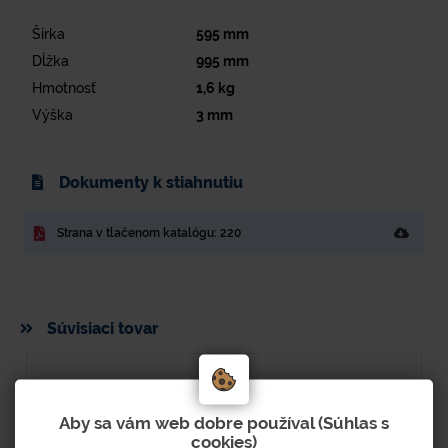
Šírka
595
mm
Dĺžka
995
mm
Hmotnosť
1,6
kg
Výška
3
mm
Dokumenty k stiahnutiu
Strana v tlačenom katalógu: 220
Súvisiaci tovar
Aby sa vám web dobre používal (Súhlas s
cookies)