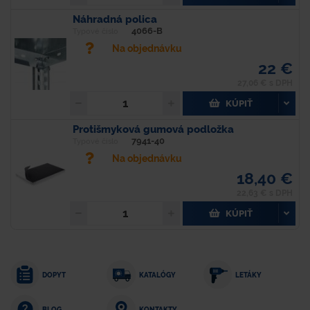
Náhradná polica
4066-B
Typové číslo
Na objednávku
22 €
27,06 € s DPH
KÚPIŤ
Protišmyková gumová podložka
7941-40
Typové číslo
Na objednávku
18,40 €
22,63 € s DPH
KÚPIŤ
DOPYT
KATALÓGY
LETÁKY
KONTAKTY
BLOG