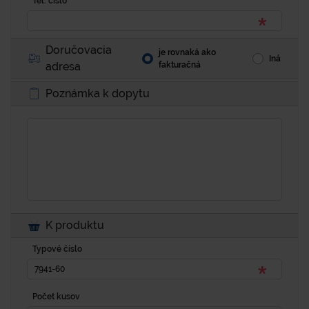
Tel. číslo
Doručovacia
je rovnaká ako
Iná
adresa
fakturačná
Poznámka k dopytu
K produktu
Typové číslo
Počet kusov