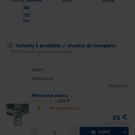
Odoslať známemu
Uložiť
Zdielať
Tlač
Varianty k produktu / vhodné do kompletu
Protišmyková gumová podložka
Názov
Dostupnosť
Cena za ks
Náhradná polica
3574-B
Typové číslo
Na objednávku
25 €
30,75 € s DPH
KÚPIŤ