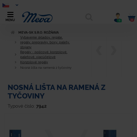
0
MENU
0
MEVA-SK S.R.O. ROŽŇAVA
Vybavenie skladov, regále,
regály, prepravky, boxy, palety,
stojany
Regály - policové, konzolové,
paletové, viacúčelové
Konzolové regály
Nosná lišta na ramená z tyčoviny
NOSNÁ LIŠTA NA RAMENÁ Z
TYČOVINY
Typové číslo:
7942