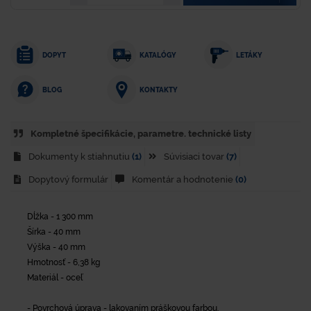
DOPYT
KATALÓGY
LETÁKY
KONTAKTY
BLOG
Kompletné špecifikácie, parametre. technické listy
Dokumenty k stiahnutiu
(1)
Súvisiaci tovar
(7)
Dopytový formulár
Komentár a hodnotenie
(0)
Dĺžka - 1 300 mm
Šírka - 40 mm
Výška - 40 mm
Hmotnosť - 6,38 kg
Materiál - oceľ
- Povrchová úprava - lakovaním práškovou farbou.