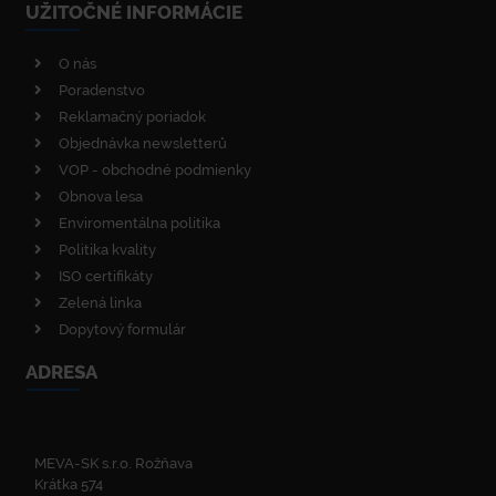
UŽITOČNÉ INFORMÁCIE
O nás
Poradenstvo
Reklamačný poriadok
Objednávka newsletterů
VOP - obchodné podmienky
Obnova lesa
Enviromentálna politika
Politika kvality
ISO certifikáty
Zelená linka
Dopytový formulár
ADRESA
MEVA-SK s.r.o. Rožňava
Krátka 574