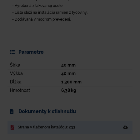
- Vyrobená z lakovanej ocele.
- Lišta slúži na inštaláciu ramien z tyčoviny.
- Dodávaná v modrom prevedení.
Parametre
Šírka
40
mm
Výška
40
mm
Dĺžka
1 300
mm
Hmotnosť
6,38
kg
Dokumenty k stiahnutiu
Strana v tlačenom katalógu: 233