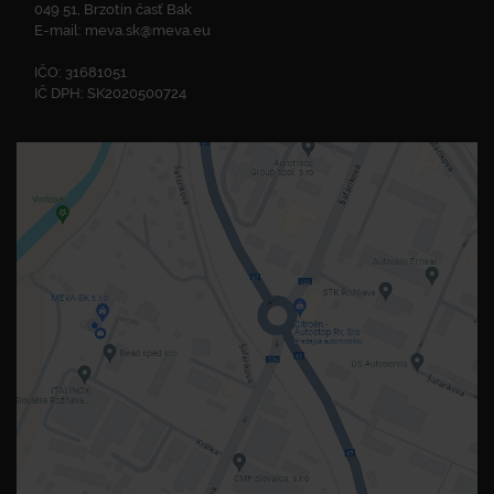
049 51, Brzotín časť Bak
E-mail:
meva.sk@meva.eu
IČO: 31681051
IČ DPH: SK2020500724