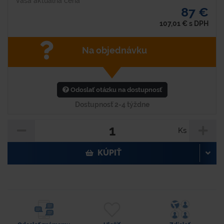
Vaša aktuálna cena
87 €
107,01
€
s DPH
Na objednávku
Odoslať otázku na dostupnosť
Dostupnosť 2-4 týždne
Ks
KÚPIŤ