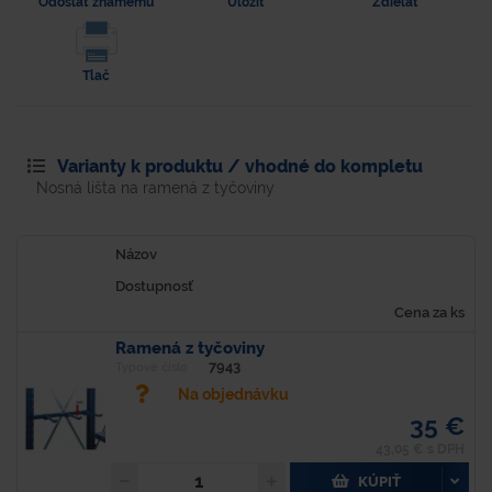
Odoslať známemu
Uložiť
Zdielať
Tlač
Varianty k produktu / vhodné do kompletu
Nosná lišta na ramená z tyčoviny
Názov
Dostupnosť
Cena za ks
Ramená z tyčoviny
7943
Typové číslo
Na objednávku
35 €
43,05 € s DPH
KÚPIŤ