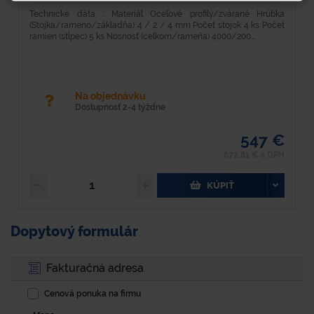
Technické dáta : Materiál Oceľové profily/zvárané Hrúbka
D
(Stojka/rameno/základňa) 4 / 2 / 4 mm Počet stojok 4 ks Počet
3
ramien (stĺpec) 5 ks Nosnosť (celkom/rameňa) 4000/200...
p
Na objednávku
Dostupnosť 2-4 týždne
547 €
672,81 € s DPH
KÚPIŤ
Dopytový formulár
Fakturačná adresa
Cenová ponuka na firmu