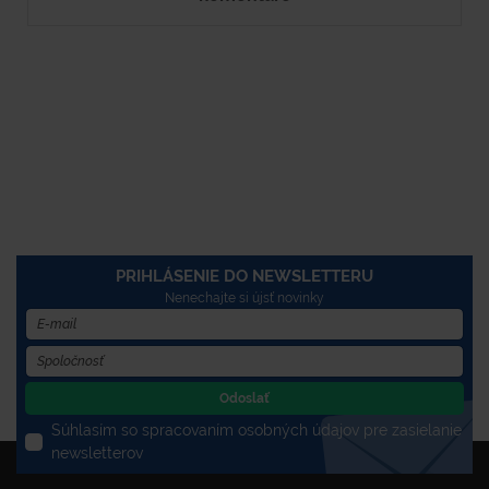
PRIHLÁSENIE DO NEWSLETTERU
Nenechajte si újsť novinky
Odoslať
Súhlasím so spracovaním osobných údajov pre zasielanie
newsletterov