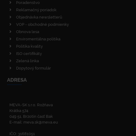
Poradenstvo
Reklamačný poriadok
Objednávka newsletterů
VOP - obchodné podmienky
Obnova lesa
Enviromentálna politika
Politika kvality
ISO certifikáty
Zelená linka
Dopytový formulár
ADRESA
MEVA-SK s.r.o. Rožňava
Krátka 574
049 51, Brzotín časť Bak
E-mail:
meva.sk@meva.eu
IČO: 31681051