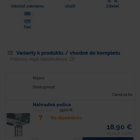
Odoslať známemu
Uložiť
Zdielať
Tlač
Varianty k produktu / vhodné do kompletu
Policový regál bezskrutkový-ZP
Názov
Dostupnosť
Cena za ks
Náhradná polica
3572-B
Typové číslo
Na objednávku
18,90 €
23,25 € s DPH