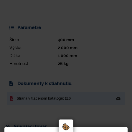
Parametre
Šírka
400
mm
Výška
2 000
mm
Dĺžka
1 000
mm
Hmotnosť
26
kg
Dokumenty k stiahnutiu
Strana v tlačenom katalógu: 216
Súvisiaci tovar