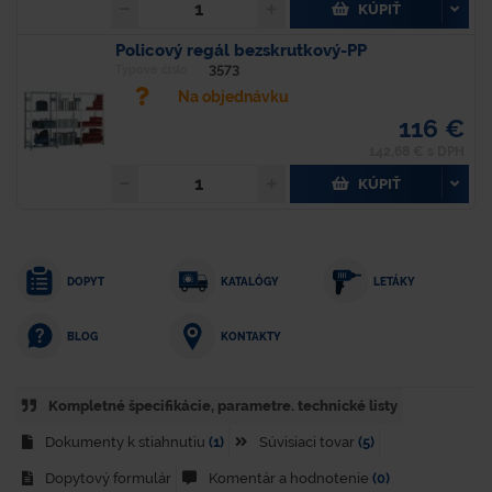
KÚPIŤ
Policový regál bezskrutkový-PP
3573
Typové číslo
Na objednávku
116 €
142,68 € s DPH
KÚPIŤ
DOPYT
KATALÓGY
LETÁKY
KONTAKTY
BLOG
Kompletné špecifikácie, parametre. technické listy
Dokumenty k stiahnutiu
(1)
Súvisiaci tovar
(5)
Dopytový formulár
Komentár a hodnotenie
(0)