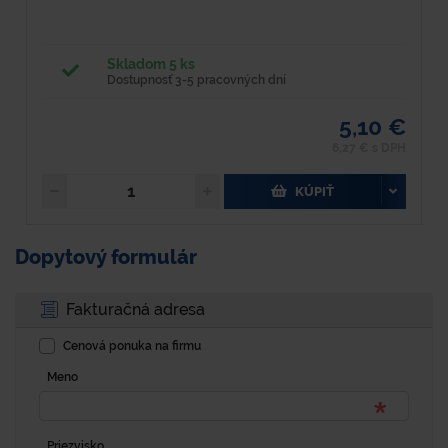
Skladom 5 ks
Dostupnosť 3-5 pracovných dní
5,10 €
6,27 € s DPH
KÚPIŤ
Dopytový formulár
Fakturačná adresa
Cenová ponuka na firmu
Meno
Priezvisko