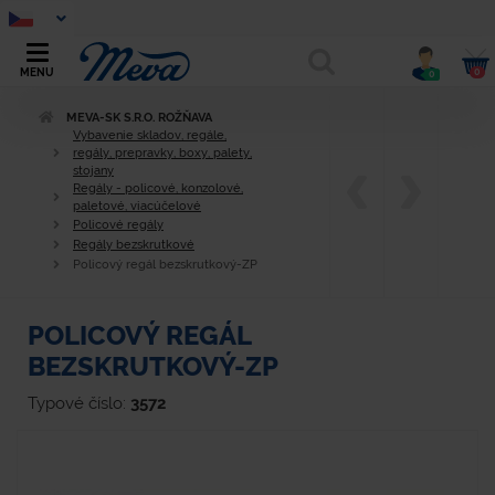
0
MENU
0
MEVA-SK S.R.O. ROŽŇAVA
Vybavenie skladov, regále,
regály, prepravky, boxy, palety,
stojany
Regály - policové, konzolové,
paletové, viacúčelové
Policové regály
Regály bezskrutkové
Policový regál bezskrutkový-ZP
POLICOVÝ REGÁL
BEZSKRUTKOVÝ-ZP
Typové číslo:
3572