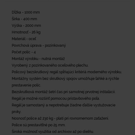
Dĺžka - 1000 mm
Šírka - 400 mm
Výška - 2000 mm
Hmotnosť - 26 kg
Materiál - oceľ
Povrchová úprava - pozinkovaný
Počet políc - 4
Montáž výrobku - nutná montáž
Vyrobený z pozinkovaného oceľového plechu.
Policový bezskrutkový regál spĺňajúci kritériá moderného výrobku.
Montážny systém bez skrutkový spojov umožňuje ľahké a rýchle
prestavenie políc.
Bezskrutková montáž šetrí čas pri samotnej prvotnej inštalácii.
Regál je možné rozšíriť pomocou prístavbového poľa.
Regál je samostaný a nepotrebuje žiadne ďalšie vystužovacie
prvky.
Nosnosť police až 230 kg - platí pri rovnomernom zaťažení.
Police sú prestavitľné po 25 mm.
Široká možnosť využitia od archívov až po dielňu.