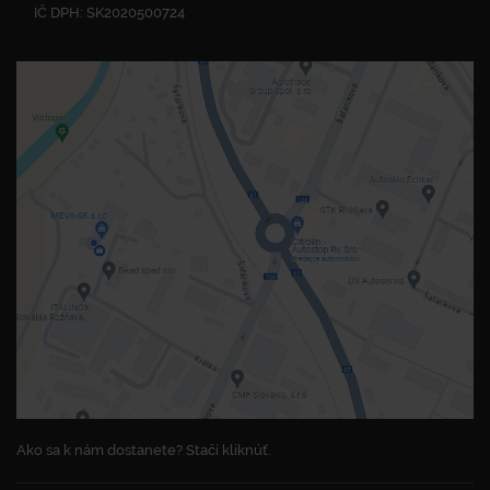
IČ DPH: SK2020500724
Ako sa k nám dostanete? Stačí kliknúť.