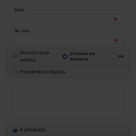
Email
Tel. číslo
Doručovacia
je rovnaká ako
Iná
adresa
fakturačná
Poznámka k dopytu
K produktu