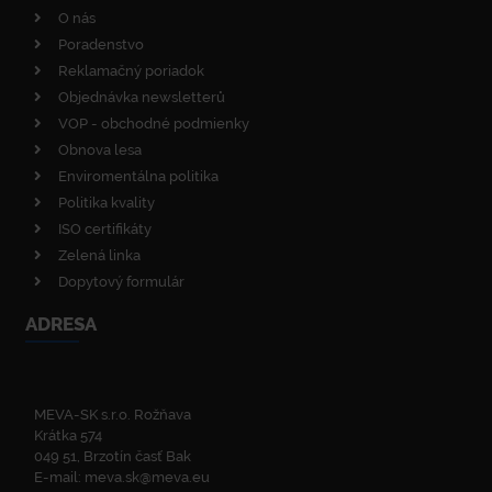
O nás
Poradenstvo
Reklamačný poriadok
Objednávka newsletterů
VOP - obchodné podmienky
Obnova lesa
Enviromentálna politika
Politika kvality
ISO certifikáty
Zelená linka
Dopytový formulár
ADRESA
MEVA-SK s.r.o. Rožňava
Krátka 574
049 51, Brzotín časť Bak
E-mail:
meva.sk@meva.eu