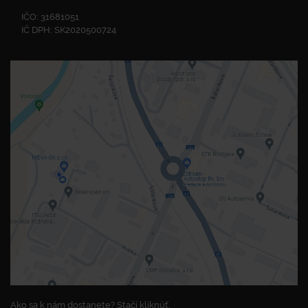
IČO: 31681051
IČ DPH: SK2020500724
Ako sa k nám dostanete? Stačí kliknúť.