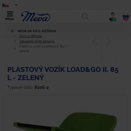
0
MENU
0
MEVA-SK S.R.O. ROŽŇAVA
Dom a záhrada
Záhradné príslušenstvo
Plastový vozík Load&Go II. 85 l -
zelený
PLASTOVÝ VOZÍK LOAD&GO II. 85
L - ZELENÝ
Typové číslo:
8106-2