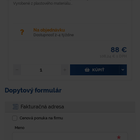
Vyrobené z plastového materiálu...
kv
Na objednávku
Dostupnosť 2-4 týždne
88 €
108,24 € s DPH
KÚPIŤ
Dopytový formulár
Fakturačná adresa
Cenová ponuka na firmu
Meno