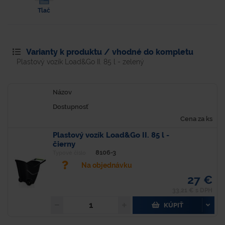
Tlač
Varianty k produktu / vhodné do kompletu
Plastový vozík Load&Go II. 85 l - zelený
Názov
Dostupnosť
Cena za ks
Plastový vozík Load&Go II. 85 l -
čierny
8106-3
Typové číslo
Na objednávku
27 €
33,21 € s DPH
KÚPIŤ