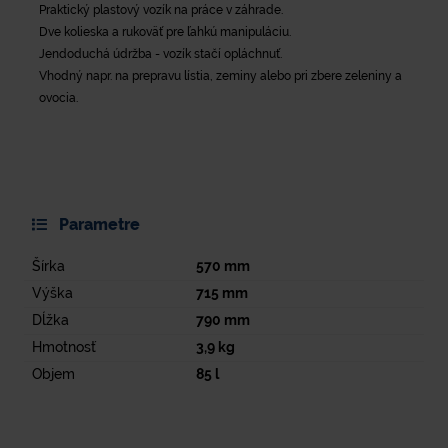
Praktický plastový vozík na práce v záhrade.
Dve kolieska a rukoväť pre ľahkú manipuláciu.
Jendoduchá údržba - vozík stačí opláchnuť.
Vhodný napr. na prepravu lístia, zeminy alebo pri zbere zeleniny a
ovocia.
Parametre
Šírka
570
mm
Výška
715
mm
Dĺžka
790
mm
Hmotnosť
3,9
kg
Objem
85
l