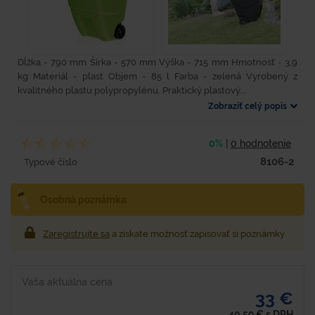
Dĺžka - 790 mm Šírka - 570 mm Výška - 715 mm Hmotnosť - 3,9
kg Materiál - plast Objem - 85 l Farba - zelená Vyrobený z
kvalitného plastu polypropylénu. Praktický plastový...
Zobraziť celý popis
0%
|
0 hodnotenie
8106-2
Typové číslo
Osobná poznámka
Zaregistrujte sa
a získate možnosť zapisovať si poznámky
Vaša aktuálna cena
33 €
40,59
€
s DPH