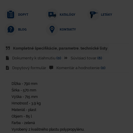
DOPYT
KATALÓGY
LETÁKY
KONTAKTY
BLOG
Kompletné špecifikácie, parametre. technické listy
Dokumenty k stiahnutiu
(0)
Súvisiaci tovar
(6)
Dopytový formulár
Komentár a hodnotenie
(0)
Dĺžka - 790 mm
Šírka - 570 mm
Výška - 715 mm
Hmotnosť - 3,9 kg
Materiál - plast
Objem - 85 l
Farba - zelená
Vyrobený z kvalitného plastu polypropylénu.