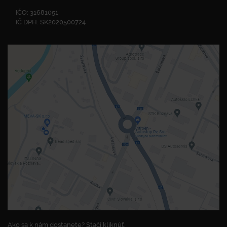
IČO: 31681051
IČ DPH: SK2020500724
Ako sa k nám dostanete? Stačí kliknúť.