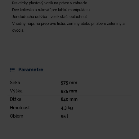
Praktický plastový vozík na práce v záhrade.
Dve kolieska a rukoväť pre ľahkú manipuláciu.
Jendoduchá údržba - vozík stačí opláchnuť.
Vhodný napr. na prepravu lístia, zeminy alebo pri zbere zeleniny a
ovocia.
Parametre
Šírka
575
mm
Výška
925
mm
Dĺžka
840
mm
Hmotnosť
4,3
kg
Objem
95
l