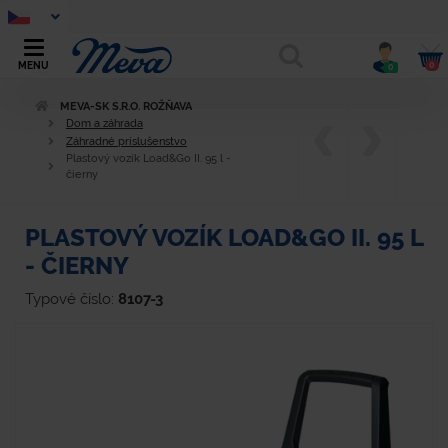
0
MENU
0
MEVA-SK S.R.O. ROŽŇAVA
Dom a záhrada
Záhradné príslušenstvo
Plastový vozík Load&Go II. 95 l -
čierny
PLASTOVÝ VOZÍK LOAD&GO II. 95 L
- ČIERNY
Typové číslo:
8107-3