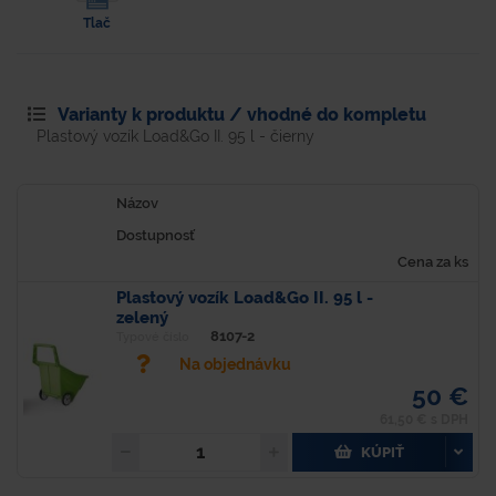
Tlač
Varianty k produktu / vhodné do kompletu
Plastový vozík Load&Go II. 95 l - čierny
Názov
Dostupnosť
Cena za ks
Plastový vozík Load&Go II. 95 l -
zelený
8107-2
Typové číslo
Na objednávku
50 €
61,50 € s DPH
KÚPIŤ