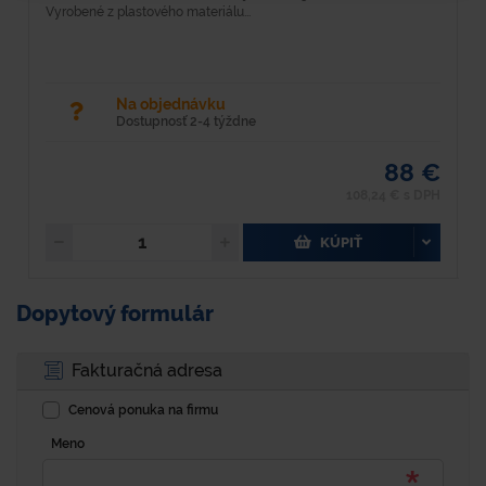
Vyrobené z plastového materiálu...
kv
Na objednávku
Dostupnosť 2-4 týždne
88 €
108,24 € s DPH
KÚPIŤ
Dopytový formulár
Fakturačná adresa
Cenová ponuka na firmu
Meno