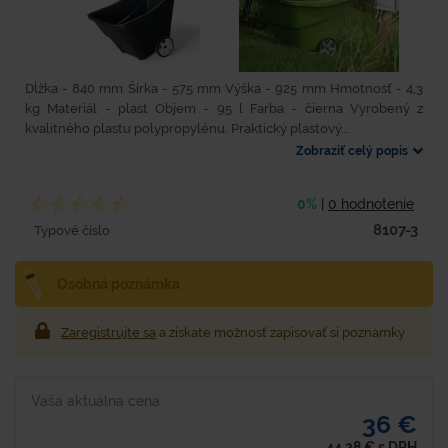
Dĺžka - 840 mm Šírka - 575 mm Výška - 925 mm Hmotnosť - 4,3
kg Materiál - plast Objem - 95 l Farba - čierna Vyrobený z
kvalitného plastu polypropylénu. Praktický plastový...
Zobraziť celý popis
0%
|
0 hodnotenie
8107-3
Typové číslo
Osobná poznámka
Zaregistrujte sa
a získate možnosť zapisovať si poznámky
Vaša aktuálna cena
36 €
44,28
€
s DPH