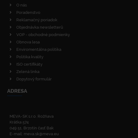
O nás
Poradenstvo
Reklamačný poriadok
Objednávka newsletterů
VOP - obchodné podmienky
Obnova lesa
Enviromentálna politika
Politika kvality
ISO certifikáty
Zelená linka
Dopytový formulár
ADRESA
MEVA-SK s.r.o. Rožňava
Krátka 574
049 51, Brzotín časť Bak
E-mail:
meva.sk@meva.eu