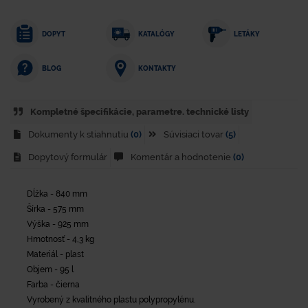
DOPYT
KATALÓGY
LETÁKY
KONTAKTY
BLOG
Kompletné špecifikácie, parametre. technické listy
Dokumenty k stiahnutiu
(0)
Súvisiaci tovar
(5)
Dopytový formulár
Komentár a hodnotenie
(0)
Dĺžka - 840 mm
Šírka - 575 mm
Výška - 925 mm
Hmotnosť - 4,3 kg
Materiál - plast
Objem - 95 l
Farba - čierna
Vyrobený z kvalitného plastu polypropylénu.