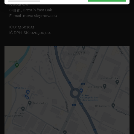
Krátka 574
049 51, Brzotín časť Bak
E-mail:
meva.sk@meva.eu
IČO: 31681051
IČ DPH: SK2020500724