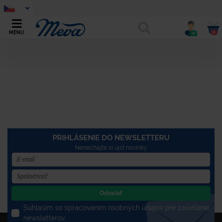
0
MENU
0
PRIHLÁSENIE DO NEWSLETTERU
Nenechajte si újsť novinky
Odoslať
Súhlasím so spracovaním osobných údajov pre zasielanie
newsletterov