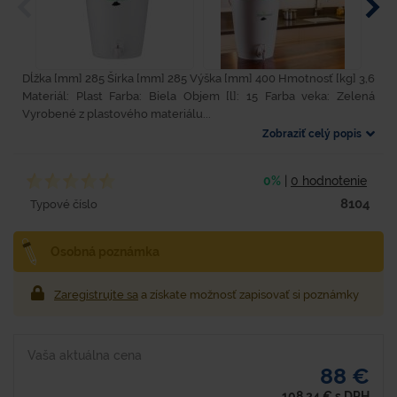
Dĺžka [mm] 285 Šírka [mm] 285 Výška [mm] 400 Hmotnosť [kg] 3,6
Materiál: Plast Farba: Biela Objem [l]: 15 Farba veka: Zelená
Vyrobené z plastového materiálu...
Zobraziť celý popis
0%
|
0 hodnotenie
8104
Typové číslo
Osobná poznámka
Zaregistrujte sa
a získate možnosť zapisovať si poznámky
Vaša aktuálna cena
88 €
108,24
€
s DPH