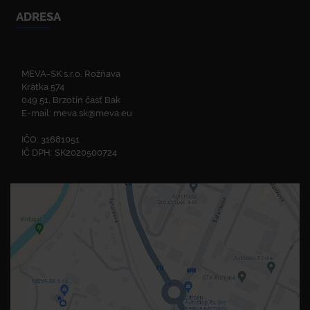
ADRESA
MEVA-SK s.r.o. Rožňava
Krátka 574
049 51, Brzotín časť Bak
E-mail:
meva.sk@meva.eu
IČO: 31681051
IČ DPH: SK2020500724