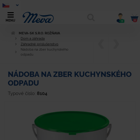
0
MENU
0
MEVA-SK S.R.O. ROŽŇAVA
Dom a záhrada
Záhradné príslušenstvo
Nádoba na zber kuchynského
odpadu
NÁDOBA NA ZBER KUCHYNSKÉHO
ODPADU
Typové číslo:
8104