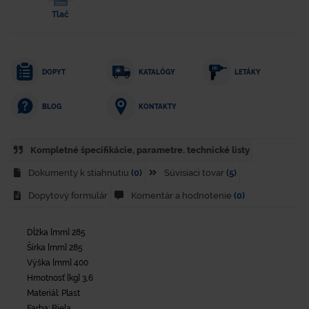
Tlač
DOPYT
KATALÓGY
LETÁKY
KONTAKTY
BLOG
Kompletné špecifikácie, parametre. technické listy
Dokumenty k stiahnutiu
(0)
Súvisiaci tovar
(5)
Dopytový formulár
Komentár a hodnotenie
(0)
Dĺžka [mm] 285
Šírka [mm] 285
Výška [mm] 400
Hmotnosť [kg] 3,6
Materiál: Plast
Farba: Biela