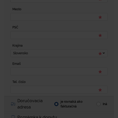
Mesto
PSČ
Krajina
Slovensko
Email
Tel. číslo
Doručovacia
je rovnaká ako
Iná
adresa
fakturačná
Poznámka k dopytu