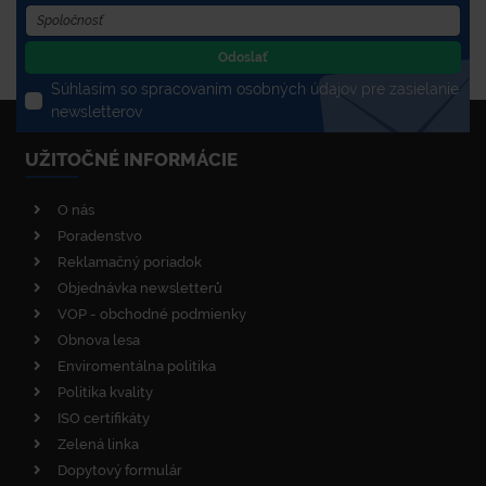
Odoslať
Súhlasím so spracovaním osobných údajov pre zasielanie
newsletterov
UŽITOČNÉ INFORMÁCIE
O nás
Poradenstvo
Reklamačný poriadok
Objednávka newsletterů
VOP - obchodné podmienky
Obnova lesa
Enviromentálna politika
Politika kvality
ISO certifikáty
Zelená linka
Dopytový formulár