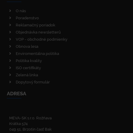
O nás
Poradenstvo
Reklamačný poriadok
Objednávka newsletterů
VOP - obchodné podmienky
Obnova lesa
Enviromentálna politika
Politika kvality
ISO certifikáty
Zelená linka
Dopytový formulár
ADRESA
MEVA-SK s.r.o. Rožňava
Krátka 574
049 51, Brzotín časť Bak