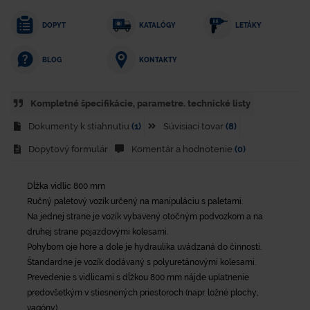
DOPYT
KATALÓGY
LETÁKY
KONTAKTY
BLOG
Kompletné špecifikácie, parametre. technické listy
Dokumenty k stiahnutiu
(1)
Súvisiaci tovar
(8)
Dopytový formulár
Komentár a hodnotenie
(0)
Dĺžka vidlíc 800 mm
Ručný paletový vozík určený na manipuláciu s paletami.
Na jednej strane je vozík vybavený otočným podvozkom a na
druhej strane pojazdovými kolesami.
Pohybom oje hore a dole je hydraulika uvádzaná do činnosti.
Štandardne je vozík dodávaný s polyuretánovými kolesami.
Prevedenie s vidlicami s dĺžkou 800 mm nájde uplatnenie
predovšetkým v stiesnených priestoroch (napr. ložné plochy,
vagóny).