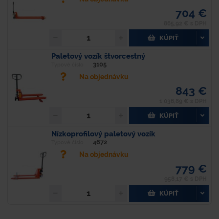
704 €
865,92 € s DPH
KÚPIŤ
Paletový vozík štvorcestný
3105
Typové číslo
Na objednávku
843 €
1 036,89 € s DPH
KÚPIŤ
Nízkoprofilový paletový vozík
4672
Typové číslo
Na objednávku
779 €
958,17 € s DPH
KÚPIŤ