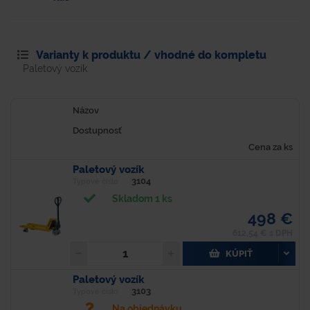
Varianty k produktu / vhodné do kompletu
Paletový vozík
Názov
Dostupnosť
Cena za ks
Paletový vozík
3104
Typové číslo
Skladom 1 ks
498 €
612,54 € s DPH
KÚPIŤ
Paletový vozík
3103
Typové číslo
Na objednávku