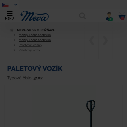
0
MENU
0
MEVA-SK S.R.O. ROŽŇAVA
Manipulačná technika
Manipulačná technika
Paletové vozíky
Paletový vozík
PALETOVÝ VOZÍK
Typové číslo:
3102