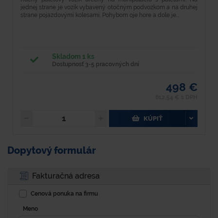
jednej strane je vozík vybavený otočným podvozkom a na druhej
m
strane pojazdovými kolesami. Pohybom oje hore a dole je...
o
P
Skladom 1 ks
Dostupnosť 3-5 pracovných dní
498 €
612,54 € s DPH
KÚPIŤ
Dopytový formulár
Fakturačná adresa
Cenová ponuka na firmu
Meno