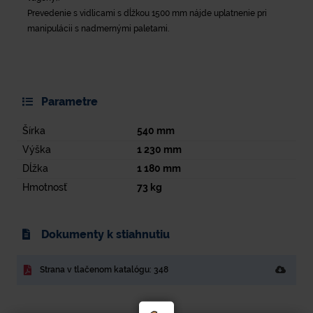
Prevedenie s vidlicami s dĺžkou 1500 mm nájde uplatnenie pri
manipulácii s nadmernými paletami.
Parametre
Šírka
540
mm
Výška
1 230
mm
Dĺžka
1 180
mm
Hmotnosť
73
kg
Dokumenty k stiahnutiu
Strana v tlačenom katalógu: 348