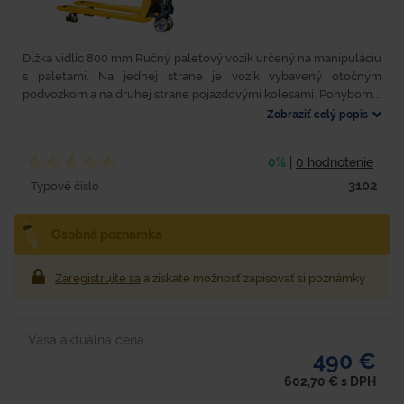
Dĺžka vidlíc 800 mm Ručný paletový vozík určený na manipuláciu
s paletami. Na jednej strane je vozík vybavený otočným
podvozkom a na druhej strane pojazdovými kolesami. Pohybom...
Zobraziť celý popis
0%
|
0 hodnotenie
3102
Typové číslo
Osobná poznámka
Zaregistrujte sa
a získate možnosť zapisovať si poznámky
Vaša aktuálna cena
490 €
602,70
€
s DPH