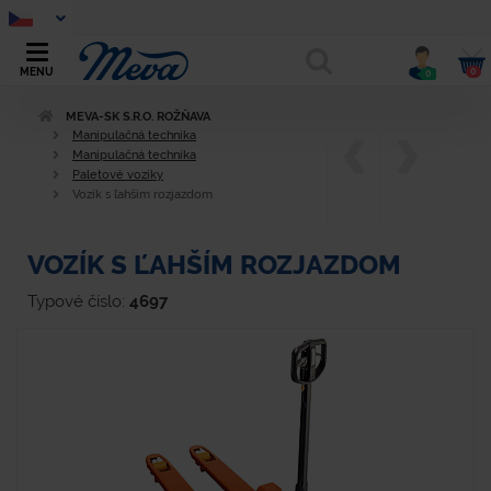
0
MENU
0
MEVA-SK S.R.O. ROŽŇAVA
Manipulačná technika
Manipulačná technika
Paletové vozíky
Vozík s ľahším rozjazdom
VOZÍK S ĽAHŠÍM ROZJAZDOM
Typové číslo:
4697