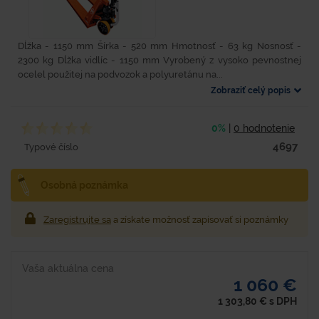
Dĺžka - 1150 mm Šírka - 520 mm Hmotnosť - 63 kg Nosnosť -
2300 kg Dĺžka vidlíc - 1150 mm Vyrobený z vysoko pevnostnej
ocelel použitej na podvozok a polyuretánu na...
Zobraziť celý popis
0%
|
0 hodnotenie
4697
Typové číslo
Osobná poznámka
Zaregistrujte sa
a získate možnosť zapisovať si poznámky
Vaša aktuálna cena
1 060 €
1 303,80
€
s DPH