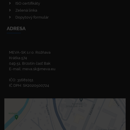
ISO certifikáty
Zelená linka
Dopytový formulár
ADRESA
MEVA-SK s.r.o. Rožňava
Krátka 574
049 51, Brzotín časť Bak
E-mail:
meva.sk@meva.eu
IČO: 31681051
IČ DPH: SK2020500724