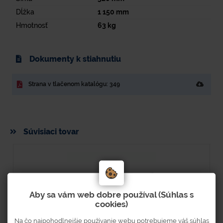
Dĺžka
1 150
mm
Hmotnosť
63
kg
Dokumenty k stiahnutiu
Strana v tlačenom katalógu: 349
Súvisiaci tovar
Aby sa vám web dobre používal (Súhlas s
cookies)
Na čo najpohodlnejšie používanie webu potrebujeme váš súhlas