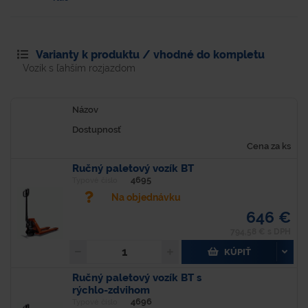
Varianty k produktu / vhodné do kompletu
Vozík s ľahším rozjazdom
Názov
Dostupnosť
Cena za ks
Ručný paletový vozík BT
4695
Typové číslo
Na objednávku
646 €
794,58 € s DPH
KÚPIŤ
Ručný paletový vozík BT s
rýchlo-zdvihom
4696
Typové číslo