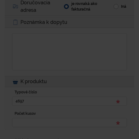
Doručovacia
je rovnaká ako
Iná
adresa
fakturačná
Poznámka k dopytu
K produktu
Typové číslo
Počet kusov