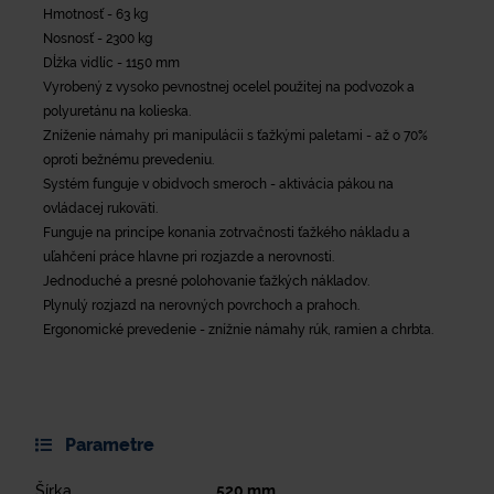
Hmotnosť - 63 kg
Nosnosť - 2300 kg
Dĺžka vidlíc - 1150 mm
Vyrobený z vysoko pevnostnej ocelel použitej na podvozok a
polyuretánu na kolieska.
Zníženie námahy pri manipulácii s ťažkými paletami - až o 70%
oproti bežnému prevedeniu.
Systém funguje v obidvoch smeroch - aktivácia pákou na
ovládacej rukoväti.
Funguje na princípe konania zotrvačnosti ťažkého nákladu a
uľahčení práce hlavne pri rozjazde a nerovnosti.
Jednoduché a presné polohovanie ťažkých nákladov.
Plynulý rozjazd na nerovných povrchoch a prahoch.
Ergonomické prevedenie - znížnie námahy rúk, ramien a chrbta.
Parametre
Šírka
520
mm