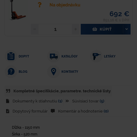
Na objednávku
692 €
851,16 € s DPH
KÚPIŤ
DOPYT
KATALÓGY
LETÁKY
KONTAKTY
BLOG
Kompletné špecifikácie, parametre. technické listy
Dokumenty k stiahnutiu
(1)
Súvisiaci tovar
(5)
Dopytový formulár
Komentár a hodnotenie
(0)
Dĺžka - 1150 mm
Šírka - 520 mm