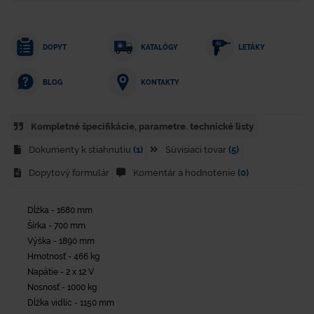
DOPYT
KATALÓGY
LETÁKY
KONTAKTY
BLOG
Kompletné špecifikácie, parametre. technické listy
Dokumenty k stiahnutiu
(1)
Súvisiaci tovar
(5)
Dopytový formulár
Komentár a hodnotenie
(0)
Dĺžka - 1680 mm
Šírka - 700 mm
Výška - 1890 mm
Hmotnosť - 466 kg
Napätie - 2 x 12 V
Nosnosť - 1000 kg
Dĺžka vidlíc - 1150 mm