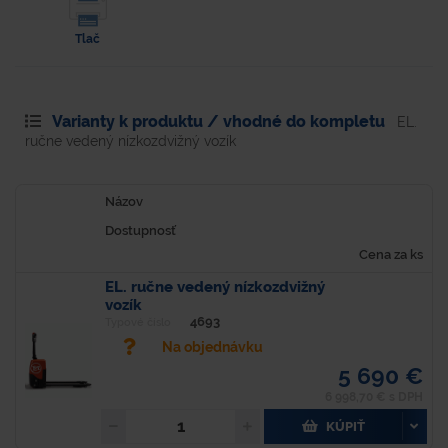
Tlač
Varianty k produktu / vhodné do kompletu
EL.
ručne vedený nízkozdvižný vozík
Názov
Dostupnosť
Cena za ks
EL. ručne vedený nízkozdvižný
vozík
4693
Typové číslo
Na objednávku
5 690 €
6 998,70 € s DPH
KÚPIŤ