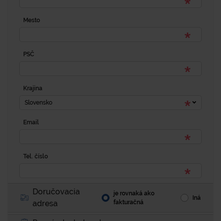
Mesto
PSČ
Krajina
Slovensko
Email
Tel. číslo
Doručovacia
je rovnaká ako
Iná
adresa
fakturačná