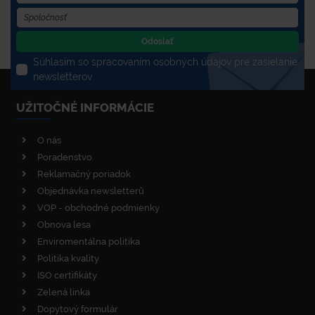
Odoslať
Súhlasím so spracovaním osobných údajov pre zasielanie
newsletterov
UŽITOČNÉ INFORMÁCIE
O nás
Poradenstvo
Reklamačný poriadok
Objednávka newsletterů
VOP - obchodné podmienky
Obnova lesa
Enviromentálna politika
Politika kvality
ISO certifikáty
Zelená linka
Dopytový formulár