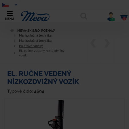
0
MENU
0
MEVA-SK S.R.O. ROŽŇAVA
Manipulačná technika
Manipulačná technika
Paletové vozíky
EL. ručne vedený nízkozdvižný
vozík
EL. RUČNE VEDENÝ
NÍZKOZDVIŽNÝ VOZÍK
Typové číslo:
4694