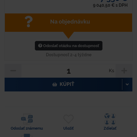
9 040,50
€
s DPH
Na objednávku
Odoslať otázku na dostupnosť
Dostupnosť 2-4 týždne
Ks
KÚPIŤ
Odoslať známemu
Uložiť
Zdielať