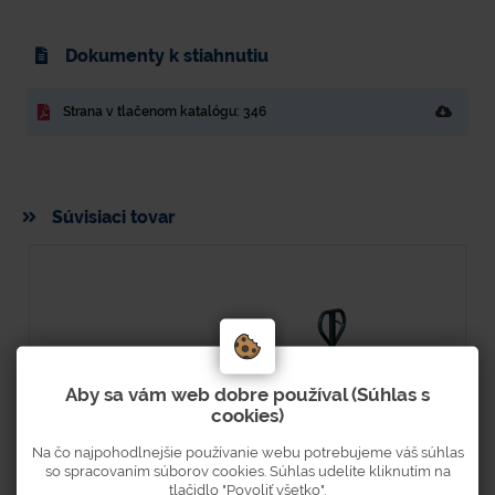
Dokumenty k stiahnutiu
Strana v tlačenom katalógu: 346
Súvisiaci tovar
Aby sa vám web dobre používal (Súhlas s
cookies)
Na čo najpohodlnejšie používanie webu potrebujeme váš súhlas
so spracovaním súborov cookies. Súhlas udelíte kliknutím na
tlačidlo "Povoliť všetko".