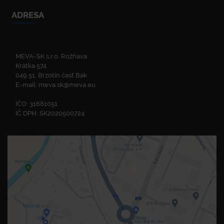
ADRESA
MEVA-SK s.r.o. Rožňava
Krátka 574
049 51, Brzotín časť Bak
E-mail:
meva.sk@meva.eu
IČO: 31681051
IČ DPH: SK2020500724