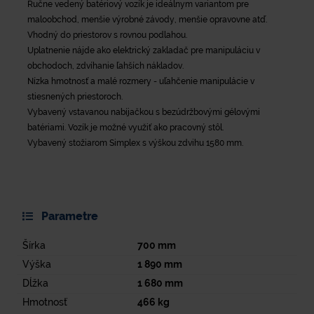
Ručne vedený batériový vozík je ideálnym variantom pre
maloobchod, menšie výrobné závody, menšie opravovne atď.
Vhodný do priestorov s rovnou podlahou.
Uplatnenie nájde ako elektrický zakladač pre manipuláciu v
obchodoch, zdvíhanie ľahších nákladov.
Nízka hmotnosť a malé rozmery - uľahčenie manipulácie v
stiesnených priestoroch.
Vybavený vstavanou nabíjačkou s bezúdržbovými gélovými
batériami. Vozík je možné využiť ako pracovný stôl.
Vybavený stožiarom Simplex s výškou zdvihu 1580 mm.
Parametre
Šírka
700
mm
Výška
1 890
mm
Dĺžka
1 680
mm
Hmotnosť
466
kg