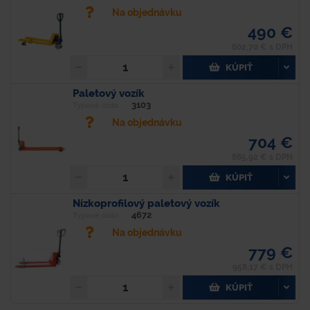
Na objednávku
490 €
602,70 € s DPH
KÚPIŤ
Paletový vozík
3103
Typové číslo
Na objednávku
704 €
865,92 € s DPH
KÚPIŤ
Nízkoprofilový paletový vozík
4672
Typové číslo
Na objednávku
779 €
958,17 € s DPH
KÚPIŤ