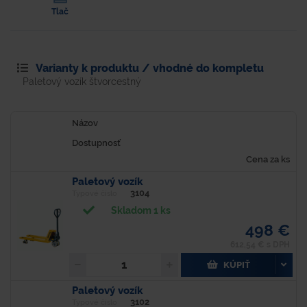
Tlač
Varianty k produktu / vhodné do kompletu
Paletový vozík štvorcestný
Názov
Dostupnosť
Cena za ks
Paletový vozík
3104
Typové číslo
Skladom 1 ks
498 €
612,54 € s DPH
KÚPIŤ
Paletový vozík
3102
Typové číslo