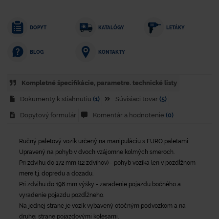
DOPYT
KATALÓGY
LETÁKY
KONTAKTY
BLOG
Kompletné špecifikácie, parametre. technické listy
Dokumenty k stiahnutiu
(1)
Súvisiaci tovar
(5)
Dopytový formulár
Komentár a hodnotenie
(0)
Ručný paletový vozík určený na manipuláciu s EURO paletami.
Upravený na pohyb v dvoch vzájomne kolmých smeroch.
Pri zdvihu do 172 mm (12 zdvihov) - pohyb vozíka len v pozdĺžnom
mere t.j. dopredu a dozadu.
Pri zdvihu do 198 mm výšky - zaradenie pojazdu bočného a
vyradenie pojazdu pozdĺžneho.
Na jednej strane je vozík vybavený otočným podvozkom a na
druhej strane pojazdovými kolesami.