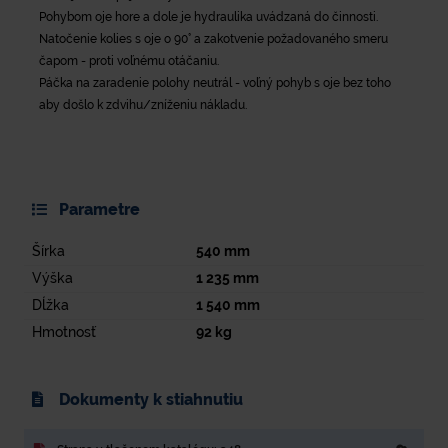
Pohybom oje hore a dole je hydraulika uvádzaná do činnosti.
Natočenie kolies s oje o 90° a zakotvenie požadovaného smeru
čapom - proti voľnému otáčaniu.
Páčka na zaradenie polohy neutrál - voľný pohyb s oje bez toho
aby došlo k zdvihu/zníženiu nákladu.
Parametre
Šírka
540
mm
Výška
1 235
mm
Dĺžka
1 540
mm
Hmotnosť
92
kg
Dokumenty k stiahnutiu