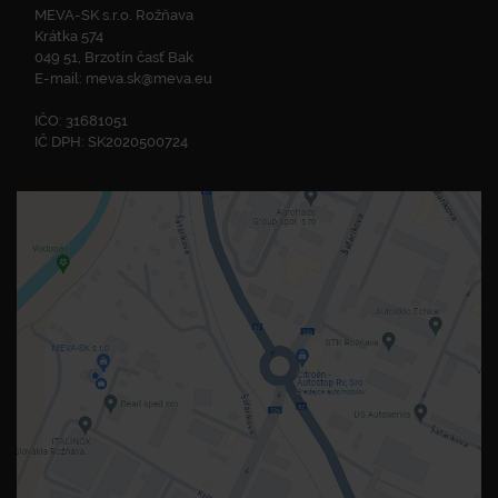
MEVA-SK s.r.o. Rožňava
Krátka 574
049 51, Brzotín časť Bak
E-mail:
meva.sk@meva.eu
IČO: 31681051
IČ DPH: SK2020500724