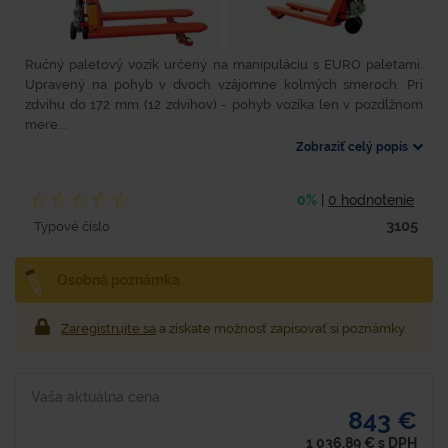
Ručný paletový vozík určený na manipuláciu s EURO paletami.
Upravený na pohyb v dvoch vzájomne kolmých smeroch. Pri
zdvihu do 172 mm (12 zdvihov) - pohyb vozíka len v pozdĺžnom
mere...
Zobraziť celý popis
0%
|
0 hodnotenie
3105
Typové číslo
Osobná poznámka
Zaregistrujte sa
a získate možnosť zapisovať si poznámky
Vaša aktuálna cena
843 €
1 036,89
€
s DPH