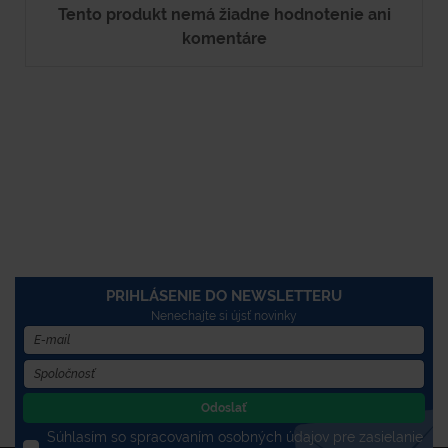
Tento produkt nemá žiadne hodnotenie ani
komentáre
PRIHLÁSENIE DO NEWSLETTERU
Nenechajte si újsť novinky
Odoslať
Súhlasím so spracovaním osobných údajov pre zasielanie