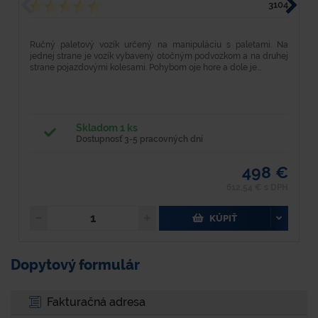
3104
Ručný paletový vozík určený na manipuláciu s paletami. Na
D
jednej strane je vozík vybavený otočným podvozkom a na druhej
m
strane pojazdovými kolesami. Pohybom oje hore a dole je...
o
P
Skladom 1 ks
Dostupnosť 3-5 pracovných dní
498 €
612,54 € s DPH
KÚPIŤ
Dopytový formulár
Fakturačná adresa