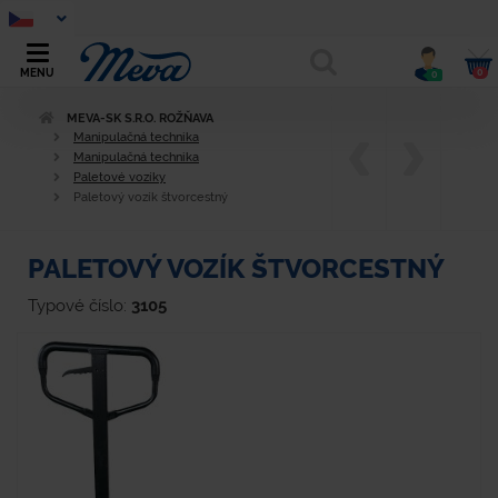
0
MENU
0
MEVA-SK S.R.O. ROŽŇAVA
Manipulačná technika
Manipulačná technika
Paletové vozíky
Paletový vozík štvorcestný
PALETOVÝ VOZÍK ŠTVORCESTNÝ
Typové číslo:
3105