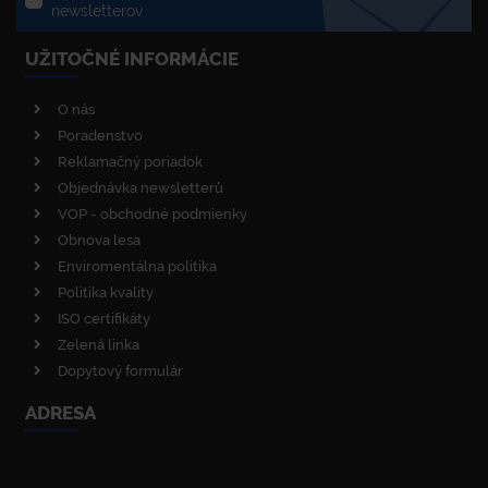
newsletterov
UŽITOČNÉ INFORMÁCIE
O nás
Poradenstvo
Reklamačný poriadok
Objednávka newsletterů
VOP - obchodné podmienky
Obnova lesa
Enviromentálna politika
Politika kvality
ISO certifikáty
Zelená linka
Dopytový formulár
ADRESA